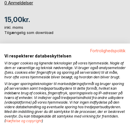
0%
0
Anmeldelser
15,00kr.
inkl. moms
Tilgængelig som download
Fortrolighedspolitik
LÆG I INDKØBSKURVEN
Vi respekterer databeskyttelsen
Vi bruger cookies og lignende teknologier på vores hjemmeside. Nogle af
dem er væsentlige og teknisk nødvendige. Vi bruger også analysemetoder
Føj til ønskeliste
(f.eks. cookies eller fingeraftryk og sporing på serversiden) til at måle,
Anmeld titel
hvor ofte vores hjemmeside bliver besøgt, og hvordan den bliver brugt.
Vi bruger sporingsteknologier til markedsføringsformål og bruger sporing
på serversiden samt tredjepartsudbydere til dette formål, hvilket kan
indebære brug af cookies, fingeraftryk, sporingspixels og IP-adresser på
tværs af enheder. Vi indlejrer også tredjepartsindhold fra andre udbydere
(videoplatforme) på vores hjemmeside. Vi har ingen indflydelse på den
videre databehandling og eventuelle sporing hos tredjepartsudbyderen.
Med din indstilling giver du dit samtykke til de processer, der er beskrevet
ovenfor. Du kan tilbagekalde dit samtykke med virkning for fremtiden.
BESKRIVELSE
(
Hæftelse og copyright
)