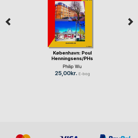
København: Poul
Henningsens/PHs
og(...)
Philip Wu
25,00kr.
E-bog