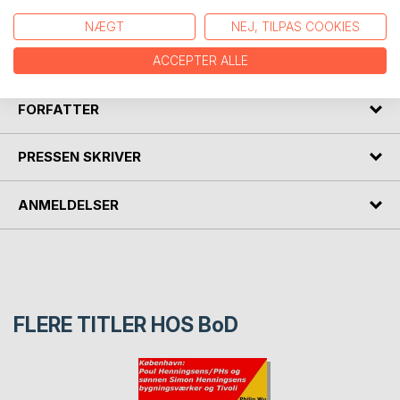
Et e-hæfte med historierne, fakta og tal om Højbro,
NÆGT
NEJ, TILPAS COOKIES
Knippelsbro, Stormbroen, Langebro, Lille Langebro,
Marmorbroen og Gefionbroen med farverige fotografier.
ACCEPTER ALLE
FORFATTER
PRESSEN SKRIVER
ANMELDELSER
FLERE TITLER HOS
BoD