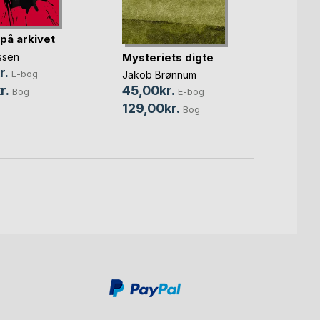
på arkivet
ssen
Mysteriets digte
Lawre
r.
E-bog
Jakob Brønnum
Freder
r.
45,00kr.
179,0
Bog
E-bog
129,00kr.
279,
Bog