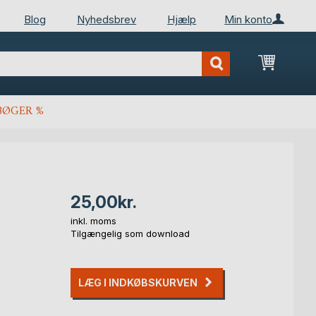
Blog
Nyhedsbrev
Hjælp
Min konto
Min ind
BØGER %
25,00kr.
inkl. moms
Tilgængelig som download
LÆG I INDKØBSKURVEN