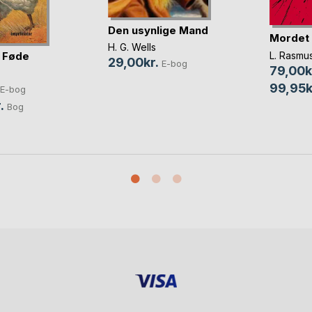
Den usynlige Mand
Mordet 
H. G. Wells
L. Rasmu
 Føde
29,00kr.
E-bog
79,00k
99,95k
E-bog
.
Bog