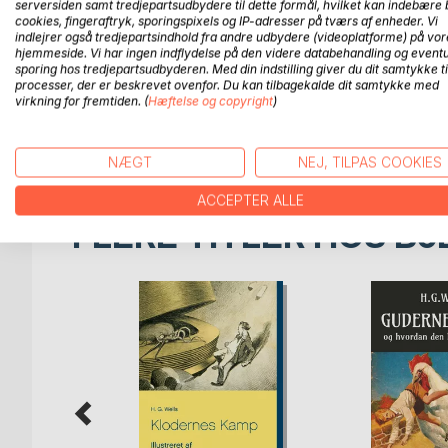
serversiden samt tredjepartsudbydere til dette formål, hvilket kan indebære 
War of the Worlds er en science fiction-roman udgi
cookies, fingeraftryk, sporingspixels og IP-adresser på tværs af enheder. Vi
invaderes af rumvæsener fra Mars. Det er en af d
indlejrer også tredjepartsindhold fra andre udbydere (videoplatforme) på vor
Den danske oversættelse har titlen "Klodernes ka
hjemmeside. Vi har ingen indflydelse på den videre databehandling og eventu
sporing hos tredjepartsudbyderen. Med din indstilling giver du dit samtykke ti
processer, der er beskrevet ovenfor. Du kan tilbagekalde dit samtykke med
Bogen og dens historie har givet grobund til en la
virkning for fremtiden. (
Hæftelse og copyright
)
radiospil af Orson Welles, udsendt i 1938; radiospill
panik.
NÆGT
NEJ, TILPAS COOKIES
ACCEPTER ALLE
FLERE TITLER HOS
Bo