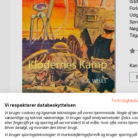
ISB
For
Udg
Spr
Nøgl
Til
Anm
0%
Kan
Fortroligheds
Vi respekterer databeskyttelsen
Vi bruger cookies og lignende teknologier på vores hjemmeside. Nogle af de
væsentlige og teknisk nødvendige. Vi bruger også analysemetoder (f.eks. co
eller fingeraftryk og sporing på serversiden) til at måle, hvor ofte vores hje
BESKRIVELSE
FORFATTER
PRESSEN 
bliver besøgt, og hvordan den bliver brugt.
Vi bruger sporingsteknologier til markedsføringsformål og bruger sporing på