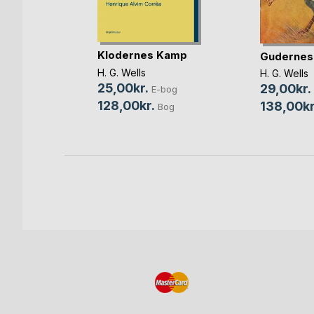
g
Klodernes Kamp
Gudernes
d
H. G. Wells
bog
H. G. Wells
25,00kr.
29,00kr.
E-bog
og
128,00kr.
138,00kr
Bog