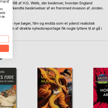
brug af
vet i 1898 af H.G. Wells, der beskriver, hvordan England
e bedst kendte beskrivelser af en fremmed invasion af Jorden.
es
mp".
elle
l de
ng række nye bøger, film og endda som et yderst realistisk
ets form af direkte nyhedsreportage fik nogle lyttere til at gå i
D