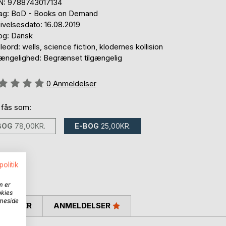
N: 9788743017134
lag: BoD - Books on Demand
ivelsesdato: 16.08.2019
og: Dansk
eord: wells, science fiction, klodernes kollision
gængelighed: Begrænset tilgængelig
eldelse::
0
Anmeldelser
 fås som:
BOG
78,00KR.
E-BOG
25,00KR.
politik
m er
okies
mmeside
SKRIVER
ANMELDELSER