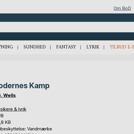
Om BoD
VNING
SUNDHED
FANTASY
LYRIK
TILBUD E-
odernes Kamp
G. Wells
sikere & lyrik
UB
,8 KB
ibeskyttelse: Vandmærke