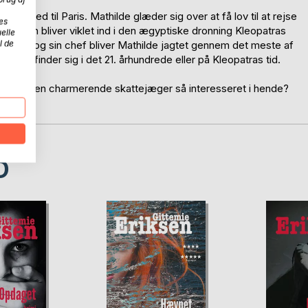
age med til Paris. Mathilde glæder sig over at få lov til at rejse
es
d, da hun bliver viklet ind i den ægyptiske dronning Kleopatras
elle
l de
essor og sin chef bliver Mathilde jagtet gennem det meste af
un befinder sig i det 21. århundrede eller på Kleopatras tid.
orfor er den charmerende skattejæger så interesseret i hende?
D