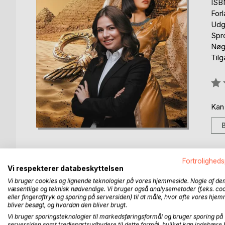
ISB
For
Udg
Spr
Nøg
Til
Anm
0%
Kan
Fortroligheds
Vi respekterer databeskyttelsen
BESKRIVELSE
FORFATTER
PRESSEN 
Vi bruger cookies og lignende teknologier på vores hjemmeside. Nogle af de
væsentlige og teknisk nødvendige. Vi bruger også analysemetoder (f.eks. co
eller fingeraftryk og sporing på serversiden) til at måle, hvor ofte vores hje
Mathilde Lack burde læse til eksamen. I stedet kno
bliver besøgt, og hvordan den bliver brugt.
om ugen, på mere end fuld tid, som sin chefs fest
Vi bruger sporingsteknologier til markedsføringsformål og bruger sporing på
serversiden samt tredjepartsudbydere til dette formål, hvilket kan indebære 