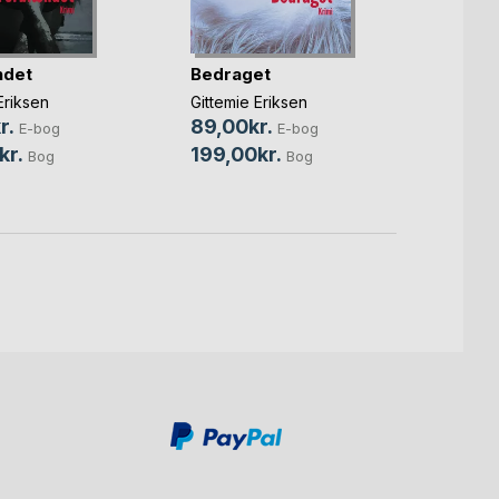
ndet
Bedraget
Stalk
Eriksen
Gittemie Eriksen
Gittem
r.
89,00kr.
69,0
E-bog
E-bog
kr.
199,00kr.
99,0
Bog
Bog