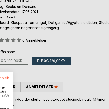
N: 9788743038245
lag: Books on Demand
ivelsesdato: 17.06.2021
og: Dansk
leord: Kleopatra, romerriget, Det gamle Ægypten, oldtiden, Studi
gængelighed: Begrænset tilgængelig
eldelse::
0
Anmeldelser
 fås som:
BOG
199,00KR.
E-BOG
129,00KR.
politik
SKRIVER
ANMELDELSER
m er
okies
mmeside
kler hun i det, der skulle have været et studiejob nogle få timer
arrangør.
brug af