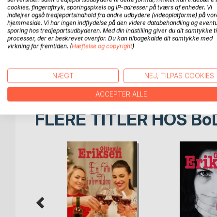
cookies, fingeraftryk, sporingspixels og IP-adresser på tværs af enheder. Vi
Efter et brag af en fest beder chefen hende om at t
indlejrer også tredjepartsindhold fra andre udbydere (videoplatforme) på vor
med til byernes by. Hun fortryder dog snart sit hel
hjemmeside. Vi har ingen indflydelse på den videre databehandling og eventu
sporing hos tredjepartsudbyderen. Med din indstilling giver du dit samtykke ti
sidste dage. Sammen med en skattejæger, en prof
processer, der er beskrevet ovenfor. Du kan tilbagekalde dit samtykke med
Europa, mens hun har svært ved at finde ud af, om h
virkning for fremtiden. (
Hæftelse og copyright
)
Kan hun stole på de syn, hun får fra fortiden? Hv
Hvem kan hun stole på?
NÆGT
NEJ, TILPAS COOKIES
ACCEPTER ALLE
FLERE TITLER HOS
Bo