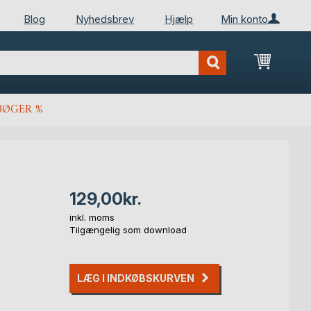
Blog
Nyhedsbrev
Hjælp
Min konto
Min ind
BØGER %
129,00kr.
inkl. moms
Tilgængelig som download
LÆG I INDKØBSKURVEN