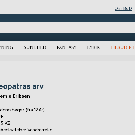
Om BoD
VNING
SUNDHED
FANTASY
LYRIK
TILBUD E-
eopatras arv
temie Eriksen
domsbøger (fra 12 år)
UB
,5 KB
ibeskyttelse: Vandmærke