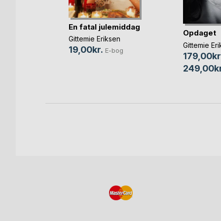
En fatal julemiddag
Opdaget
Gittemie Eriksen
en
Gittemie Er
19,00kr.
E-bog
179,00kr
bog
249,00kr
Bog