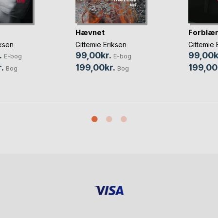
Hævnet
Forblæ
iksen
Gittemie Eriksen
Gittemie 
.
99,00kr.
99,00k
E-bog
E-bog
.
199,00kr.
199,00
Bog
Bog