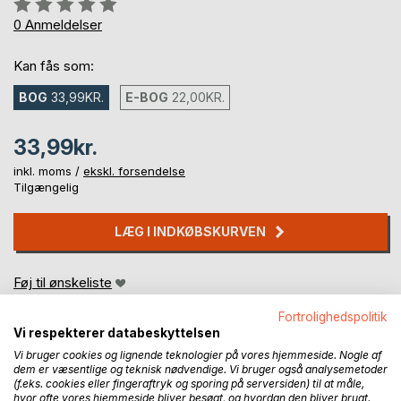
Anmeldelse::
0%
0
Anmeldelser
Kan fås som:
BOG
33,99KR.
E-BOG
22,00KR.
33,99kr.
inkl. moms /
ekskl. forsendelse
Tilgængelig
LÆG I INDKØBSKURVEN
Føj til ønskeliste
Anmeld titel
Fortrolighedspolitik
Vi respekterer databeskyttelsen
Vi bruger cookies og lignende teknologier på vores hjemmeside. Nogle af
dem er væsentlige og teknisk nødvendige. Vi bruger også analysemetoder
(f.eks. cookies eller fingeraftryk og sporing på serversiden) til at måle,
hvor ofte vores hjemmeside bliver besøgt, og hvordan den bliver brugt.