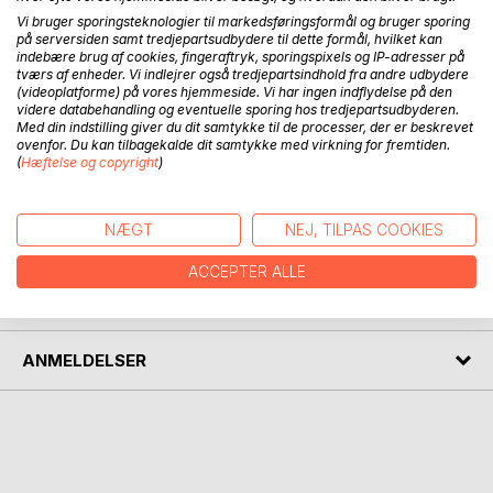
Vi bruger sporingsteknologier til markedsføringsformål og bruger sporing
på serversiden samt tredjepartsudbydere til dette formål, hvilket kan
BESKRIVELSE
indebære brug af cookies, fingeraftryk, sporingspixels og IP-adresser på
tværs af enheder. Vi indlejrer også tredjepartsindhold fra andre udbydere
(videoplatforme) på vores hjemmeside. Vi har ingen indflydelse på den
"Der er noget galt i Danmark, Michael Kvium maler helt af
videre databehandling og eventuelle sporing hos tredjepartsudbyderen.
Med din indstilling giver du dit samtykke til de processer, der er beskrevet
helvede til".
ovenfor. Du kan tilbagekalde dit samtykke med virkning for fremtiden.
(
Hæftelse og copyright
)
Samlede digte af Sonja Hald
NÆGT
NEJ, TILPAS COOKIES
FORFATTER
ACCEPTER ALLE
PRESSEN SKRIVER
ANMELDELSER