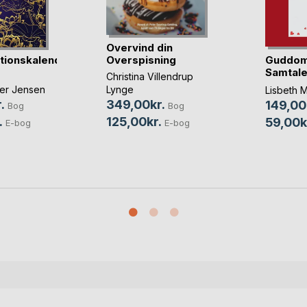
Overvind din
Guddom
Overspisning
tionskalender
Samtale
Christina Villendrup
Mor
ler Jensen
Lynge
Lisbeth 
.
349,00kr.
149,00
Bog
Bog
.
125,00kr.
59,00k
E-bog
E-bog