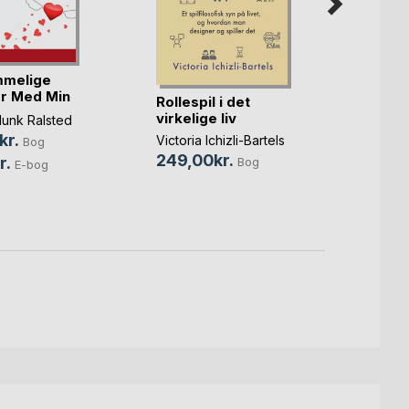
melige
The 
r Med Min
Boos
Rollespil i det
Journ
virkelige liv
Munk Ralsted
Victori
kr.
159,0
Victoria Ichizli-Bartels
Bog
249,00kr.
r.
Bog
E-bog