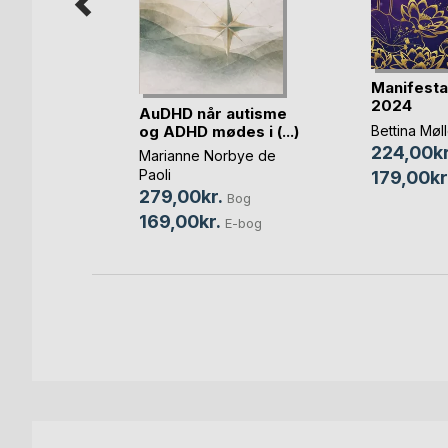
Manifesta
2024
rgsmål
AuDHD når autisme
t liv?
og ADHD mødes i (...)
Bettina Møl
224,00kr
m
,
Pernille
Marianne Norbye de
mann
, ...
Paoli
179,00kr
279,00kr.
og
Bog
169,00kr.
-bog
E-bog