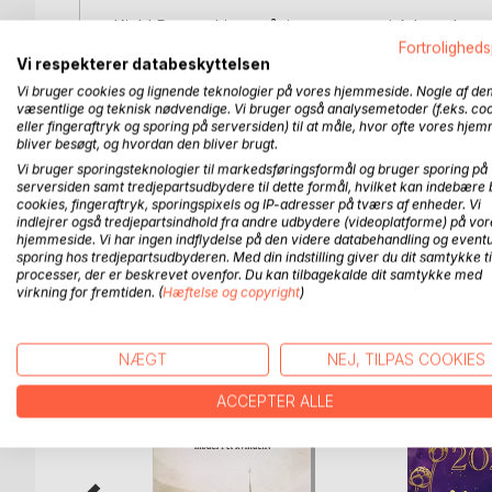
Kjeld Renato Lings påviser systematisk hvordan te
er blevet fortrængt af en magtfuld kirkelig tradition 
Fortroligheds
Vi respekterer databeskyttelsen
fordrejede oversættelser. Man får uvægerligt det in
Vi bruger cookies og lignende teknologier på vores hjemmeside. Nogle af de
betydelig bredere horisont end mange af vor tids o
væsentlige og teknisk nødvendige. Vi bruger også analysemetoder (f.eks. co
eller fingeraftryk og sporing på serversiden) til at måle, hvor ofte vores hje
Bogen rummer en række tankevækkende og inspire
bliver besøgt, og hvordan den bliver brugt.
bidrager forfatteren med en række nye forslag til
Vi bruger sporingsteknologier til markedsføringsformål og bruger sporing på
relevante ord og udtryk på originalsprogene.
serversiden samt tredjepartsudbydere til dette formål, hvilket kan indebære 
cookies, fingeraftryk, sporingspixels og IP-adresser på tværs af enheder. Vi
indlejrer også tredjepartsindhold fra andre udbydere (videoplatforme) på vor
hjemmeside. Vi har ingen indflydelse på den videre databehandling og eventu
sporing hos tredjepartsudbyderen. Med din indstilling giver du dit samtykke ti
processer, der er beskrevet ovenfor. Du kan tilbagekalde dit samtykke med
FLERE TITLER HOS
Bo
virkning for fremtiden. (
Hæftelse og copyright
)
NÆGT
NEJ, TILPAS COOKIES
ACCEPTER ALLE