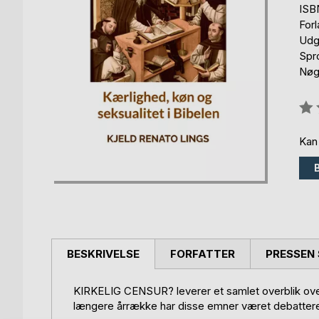
ISB
For
Udg
Spr
Nøg
Anm
0%
Kan
BESKRIVELSE
FORFATTER
PRESSEN 
KIRKELIG CENSUR? leverer et samlet overblik over 
længere årrække har disse emner været debatteret