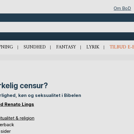
Om BoD
VNING
SUNDHED
FANTASY
LYRIK
TILBUD E-
rkelig censur?
lighed, køn og seksualitet i Bibelen
ld Renato Lings
itualitet & religion
erback
 sider