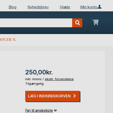
Blog
Nyhedsbrev
Hjælp
Min konto
Min ind
BØGER %
250,00kr.
inkl. moms /
ekskl. forsendelse
Tilgængelig
LÆG I INDKØBSKURVEN
Føj til ønskeliste