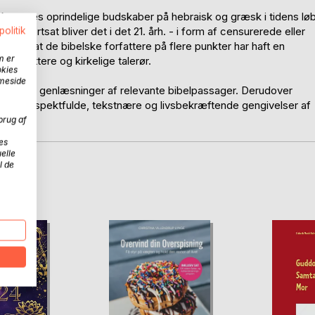
ksternes oprindelige budskaber på hebraisk og græsk i tidens lø
- og fortsat bliver det i det 21. årh. - i form af censurerede eller
politik
dtryk at de bibelske forfattere på flere punkter har haft en
m er
versættere og kirkelige talerør.
okies
mmeside
rende genlæsninger af relevante bibelpassager. Derudover
 mere respektfulde, tekstnære og livsbekræftende gengivelser af
brug af
es
elle
l de
D