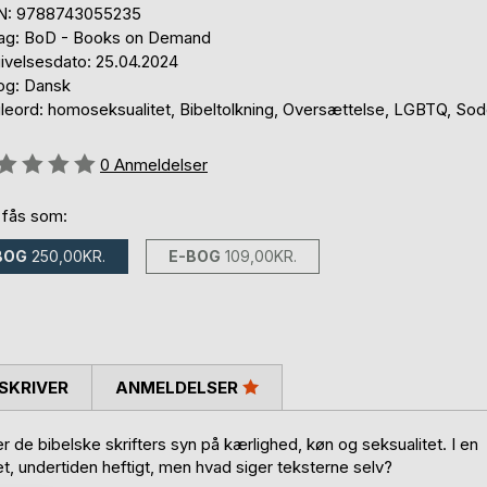
N: 9788743055235
lag: BoD - Books on Demand
ivelsesdato: 25.04.2024
og: Dansk
leord: homoseksualitet, Bibeltolkning, Oversættelse, LGBTQ, So
eldelse::
0
Anmeldelser
 fås som:
BOG
250,00KR.
E-BOG
109,00KR.
SKRIVER
ANMELDELSER
de bibelske skrifters syn på kærlighed, køn og seksualitet. I en
, undertiden heftigt, men hvad siger teksterne selv?