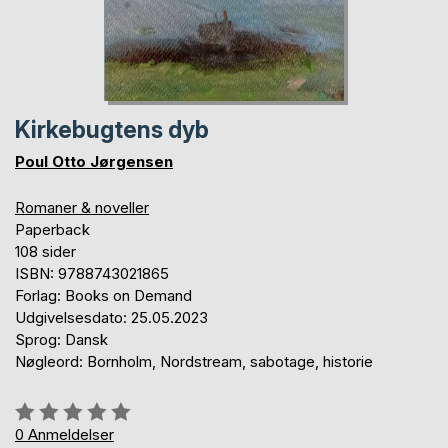
Kirkebugtens dyb
Poul Otto Jørgensen
Romaner & noveller
Paperback
108 sider
ISBN: 9788743021865
Forlag: Books on Demand
Udgivelsesdato: 25.05.2023
Sprog: Dansk
Nøgleord: Bornholm, Nordstream, sabotage, historie
Anmeldelse::
0%
0
Anmeldelser