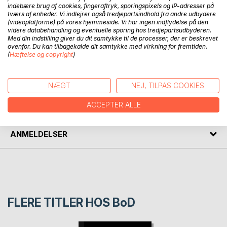
BESKRIVELSE
indebære brug af cookies, fingeraftryk, sporingspixels og IP-adresser på
tværs af enheder. Vi indlejrer også tredjepartsindhold fra andre udbydere
(videoplatforme) på vores hjemmeside. Vi har ingen indflydelse på den
Der var skrevet meget om sabotagen ud for Bornholm på
videre databehandling og eventuelle sporing hos tredjepartsudbyderen.
Med din indstilling giver du dit samtykke til de processer, der er beskrevet
Nordstream gasledningerne fra Rusland til Vesteuropa med
ovenfor. Du kan tilbagekalde dit samtykke med virkning for fremtiden.
forskellige teorier. Her er min teori og historie!
(
Hæftelse og copyright
)
FORFATTER
NÆGT
NEJ, TILPAS COOKIES
ACCEPTER ALLE
PRESSEN SKRIVER
ANMELDELSER
FLERE TITLER HOS
BoD