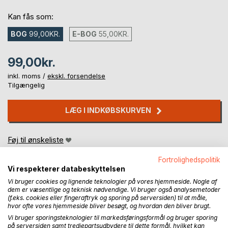
Kan fås som:
BOG
99,00KR.
E-BOG
55,00KR.
99,00kr.
inkl. moms /
ekskl. forsendelse
Tilgængelig
LÆG I INDKØBSKURVEN
Føj til ønskeliste
Anmeld titel
Fortrolighedspolitik
Vi respekterer databeskyttelsen
Vi bruger cookies og lignende teknologier på vores hjemmeside. Nogle af
dem er væsentlige og teknisk nødvendige. Vi bruger også analysemetoder
(f.eks. cookies eller fingeraftryk og sporing på serversiden) til at måle,
hvor ofte vores hjemmeside bliver besøgt, og hvordan den bliver brugt.
Vi bruger sporingsteknologier til markedsføringsformål og bruger sporing
på serversiden samt tredjepartsudbydere til dette formål, hvilket kan