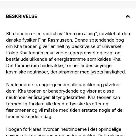
BESKRIVELSE
Kha teorien er en radikal ny "teori om alting", udviklet af den
danske fysiker Finn Rasmussen. Denne spændende bog
om Kha teorien giver en helt ny beskrivelse af universet.
Ifølge Kha teorien er universet ubegrænset og evigt og
består udelukkende af energistrømme som kaldes Kha.
Det tomme rum findes ikke, for her findes usynlige
kosmiske neutrinoer, der strømmer med lysets hastighed.
Neutrinoerne trænger gennem alle partikler og påvirker
dem. Kha teorien er banebrydende og viser at disse
neutrinoer er årsagen til tyngdekraften. Kha teorien kan
formentlig forklare alle kendte fysiske kræfter og
fænomener og vil måske med tiden erstatte nogle af de
teorier vi kender i dag.
I bogen forklares hvordan neutrinoerne i det oprindelige
univers skabte neutroner og andre partikler. Det forklares