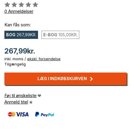
Anmeldelse::
0%
0
Anmeldelser
Kan fås som:
BOG
267,99KR.
E-BOG
105,00KR.
267,99kr.
inkl. moms /
ekskl. forsendelse
Tilgængelig
LÆG I INDKØBSKURVEN
Føj til ønskeliste
Anmeld titel