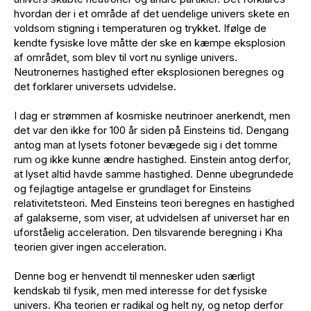
hvordan der i et område af det uendelige univers skete en
voldsom stigning i temperaturen og trykket. Ifølge de
kendte fysiske love måtte der ske en kæmpe eksplosion
af området, som blev til vort nu synlige univers.
Neutronernes hastighed efter eksplosionen beregnes og
det forklarer universets udvidelse.
I dag er strømmen af kosmiske neutrinoer anerkendt, men
det var den ikke for 100 år siden på Einsteins tid. Dengang
antog man at lysets fotoner bevægede sig i det tomme
rum og ikke kunne ændre hastighed. Einstein antog derfor,
at lyset altid havde samme hastighed. Denne ubegrundede
og fejlagtige antagelse er grundlaget for Einsteins
relativitetsteori. Med Einsteins teori beregnes en hastighed
af galakserne, som viser, at udvidelsen af universet har en
uforståelig acceleration. Den tilsvarende beregning i Kha
teorien giver ingen acceleration.
Denne bog er henvendt til mennesker uden særligt
kendskab til fysik, men med interesse for det fysiske
univers. Kha teorien er radikal og helt ny, og netop derfor