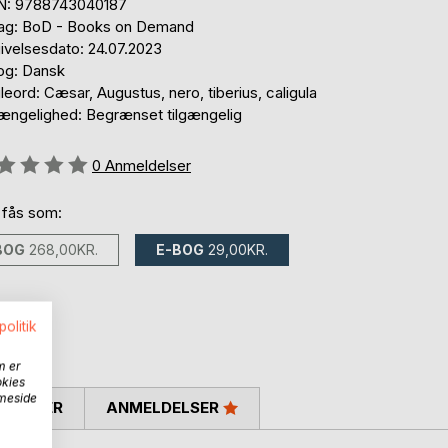
N: 9788743040187
lag: BoD - Books on Demand
ivelsesdato: 24.07.2023
og: Dansk
eord: Cæsar, Augustus, nero, tiberius, caligula
gængelighed: Begrænset tilgængelig
eldelse::
0
Anmeldelser
 fås som:
BOG
268,00KR.
E-BOG
29,00KR.
politik
m er
okies
mmeside
SKRIVER
ANMELDELSER