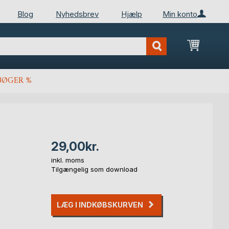
Blog
Nyhedsbrev
Hjælp
Min konto
Min ind
BØGER %
29,00kr.
inkl. moms
Tilgængelig som download
LÆG I INDKØBSKURVEN