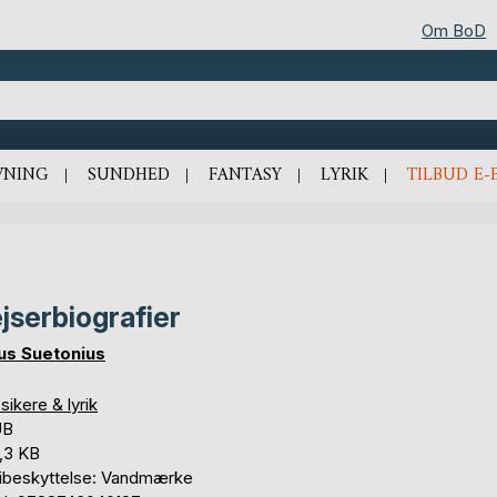
Om BoD
VNING
SUNDHED
FANTASY
LYRIK
TILBUD E-
jserbiografier
us Suetonius
sikere & lyrik
UB
,3 KB
ibeskyttelse: Vandmærke