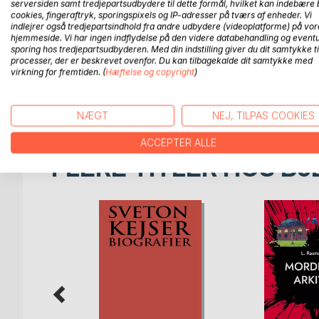
serversiden samt tredjepartsudbydere til dette formål, hvilket kan indebære 
Gaius Suetonius Tranquillus (født 75, død 160), sæ
cookies, fingeraftryk, sporingspixels og IP-adresser på tværs af enheder. Vi
sprogforsker, oldtidsforsker og embedsmand. Han v
indlejrer også tredjepartsindhold fra andre udbydere (videoplatforme) på vor
øverste lag af den keiserlige administration og var
hjemmeside. Vi har ingen indflydelse på den videre databehandling og eventu
sporing hos tredjepartsudbyderen. Med din indstilling giver du dit samtykke ti
prokonsul i Pontus. Han er bedst kendt for sit værk
processer, der er beskrevet ovenfor. Du kan tilbagekalde dit samtykke med
romerske kejserdømme. Han regnes blandt de mere 
virkning for fremtiden. (
Hæftelse og copyright
)
kommer ofte frem i teksten. Bortset fra få fragmen
de tolv kejsere fra Julius Cæsar til Domitian som e
NÆGT
NEJ, TILPAS COOKIES
ACCEPTER ALLE
FLERE TITLER HOS
Bo