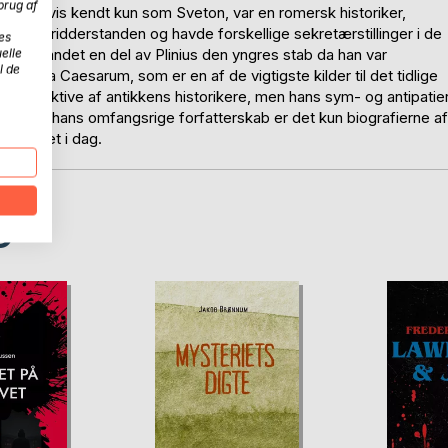
brug af
dvanligvis kendt kun som Sveton, var en romersk historiker,
ar af ridderstanden og havde forskellige sekretærstillinger i de
es
 blandt andet en del av Plinius den yngres stab da han var
elle
l de
 De vita Caesarum, som er en af de vigtigste kilder til det tidlige
objektive af antikkens historikere, men hans sym- og antipatie
ter fra hans omfangsrige forfatterskab er det kun biografierne af
r bevaret i dag.
D