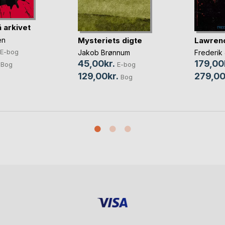
 arkivet
en
Mysteriets digte
Lawrenc
E-bog
Jakob Brønnum
Frederik
45,00kr.
179,00
Bog
E-bog
129,00kr.
279,00
Bog