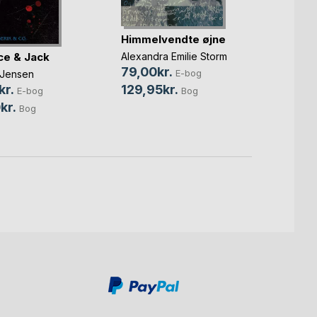
Himmelvendte øjne
Søg o
e & Jack
Alexandra Emilie Storm
Gitte F
Lone R
79,00kr.
E-bog
 Jensen
109,
129,95kr.
kr.
Bog
E-bog
199,
kr.
Bog