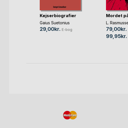
Kejserbiografier
Mordet på
Gaius Suetonius
L. Rasmuss
ke
29,00kr.
79,00kr.
E-bog
99,95kr.
bog
Bog