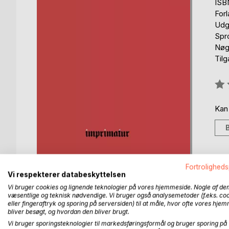
ISB
For
Udg
Spr
Nøgl
Til
Anm
0%
Kan
Fortroligheds
Vi respekterer databeskyttelsen
Vi bruger cookies og lignende teknologier på vores hjemmeside. Nogle af de
væsentlige og teknisk nødvendige. Vi bruger også analysemetoder (f.eks. co
eller fingeraftryk og sporing på serversiden) til at måle, hvor ofte vores hje
BESKRIVELSE
FORFATTER
PRESSEN 
bliver besøgt, og hvordan den bliver brugt.
Vi bruger sporingsteknologier til markedsføringsformål og bruger sporing på