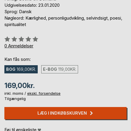
Udgivelsesdato: 23.01.2020
Sprog: Dansk
Nøgleord: Kærlighed, personligudvikling, selvindsigt, poesi,
spiritualitet
Anmeldelse::
0%
0
Anmeldelser
Kan fås som:
BOG
169,00KR.
E-BOG
119,00KR.
169,00kr.
inkl. moms /
ekskl. forsendelse
Tilgængelig
LÆG I INDKØBSKURVEN
Føj til ønskeliste