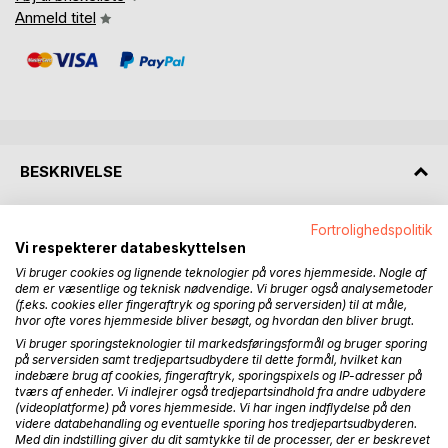
Anmeld titel
BESKRIVELSE
Nogle mennesker har stor betydning for vores liv og for
Fortrolighedspolitik
vores udvikling. De rør og inspirerer vores sjæl og liv, og
Vi respekterer databeskyttelsen
nogle møder vil altid bo i vores hjerter. Med denne
Vi bruger cookies og lignende teknologier på vores hjemmeside. Nogle af
dem er væsentlige og teknisk nødvendige. Vi bruger også analysemetoder
kærlighedsbog ønsker jeg at sætte fokus på dit hjerte og
(f.eks. cookies eller fingeraftryk og sporing på serversiden) til at måle,
det møde, der opstår med dig selv, med kærligheden og
hvor ofte vores hjemmeside bliver besøgt, og hvordan den bliver brugt.
med andre, når vi tør åbne for hjertets magiske overflod og
Vi bruger sporingsteknologier til markedsføringsformål og bruger sporing
de skatte der ligger og venter på at vi kigger dybere i os
på serversiden samt tredjepartsudbydere til dette formål, hvilket kan
selv. På en lyrisk og nysgerrig måde.
indebære brug af cookies, fingeraftryk, sporingspixels og IP-adresser på
tværs af enheder. Vi indlejrer også tredjepartsindhold fra andre udbydere
(videoplatforme) på vores hjemmeside. Vi har ingen indflydelse på den
De 13 kærlighedsparagraffer kaster lys over, hvordan du
videre databehandling og eventuelle sporing hos tredjepartsudbyderen.
kan få mere bevidst kærlighed i dit liv. Det er små
Med din indstilling giver du dit samtykke til de processer, der er beskrevet