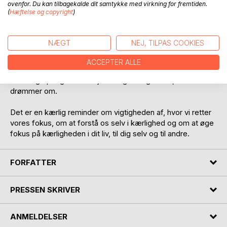
ovenfor. Du kan tilbagekalde dit samtykke med virkning for fremtiden.
ændringer i vores tanker og adfærd, der skal til. Et fokus på
(
Hæftelse og copyright
)
og en forståelse af, hvad der kan blokere for kærligheden.
Paragrafferne understøttes af digtene og binder en sløjfe
om hele kærlighedspakken.
NÆGT
NEJ, TILPAS COOKIES
Alt sammen er kogt ned til en spiselig størrelse, fordi jeg
ACCEPTER ALLE
havde lyst til at sætte ord på det, jeg i min egen personlige
udvikling opdagede om hjertet og kærligheden, vi alle
drømmer om.
Det er en kærlig reminder om vigtigheden af, hvor vi retter
vores fokus, om at forstå os selv i kærlighed og om at øge
fokus på kærligheden i dit liv, til dig selv og til andre.
FORFATTER
PRESSEN SKRIVER
ANMELDELSER