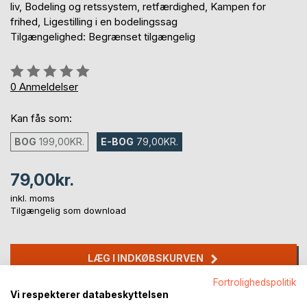
liv, Bodeling og retssystem, retfærdighed, Kampen for
frihed, Ligestilling i en bodelingssag
Tilgængelighed: Begrænset tilgængelig
Anmeldelse::
0%
0
Anmeldelser
Kan fås som:
BOG
199,00KR.
E-BOG
79,00KR.
79,00kr.
inkl. moms
Tilgængelig som download
LÆG I INDKØBSKURVEN
Fortrolighedspolitik
Vi respekterer databeskyttelsen
Føj til ønskeliste