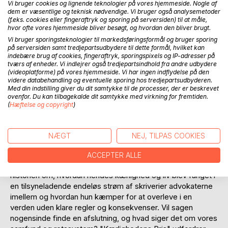
Vi bruger cookies og lignende teknologier på vores hjemmeside. Nogle af
Anmeld titel
dem er væsentlige og teknisk nødvendige. Vi bruger også analysemetoder
(f.eks. cookies eller fingeraftryk og sporing på serversiden) til at måle,
hvor ofte vores hjemmeside bliver besøgt, og hvordan den bliver brugt.
Vi bruger sporingsteknologier til markedsføringsformål og bruger sporing
på serversiden samt tredjepartsudbydere til dette formål, hvilket kan
indebære brug af cookies, fingeraftryk, sporingspixels og IP-adresser på
tværs af enheder. Vi indlejrer også tredjepartsindhold fra andre udbydere
(videoplatforme) på vores hjemmeside. Vi har ingen indflydelse på den
videre databehandling og eventuelle sporing hos tredjepartsudbyderen.
BESKRIVELSE
Med din indstilling giver du dit samtykke til de processer, der er beskrevet
ovenfor. Du kan tilbagekalde dit samtykke med virkning for fremtiden.
(
Hæftelse og copyright
)
Kærlighedens Pris: En Uendelig Bodelingssag" er en dybt
personlig fortælling om en syvårig kamp for retfærdighed,
værdighed og eksistens. Forfatteren kastes ind i et
NÆGT
NEJ, TILPAS COOKIES
uendeligt retssystem, hvor skifteretten, advokater og
tilsyneladende endeløse akter tvinger hende til at
ACCEPTER ALLE
konfrontere en brutalt langvarig bodelingssag. Dette er
historien om, hvordan hendes kærlighed og liv blev fanget i
en tilsyneladende endeløs strøm af skriverier advokaterne
imellem og hvordan hun kæmper for at overleve i en
verden uden klare regler og konsekvenser. Vil sagen
nogensinde finde en afslutning, og hvad siger det om vores