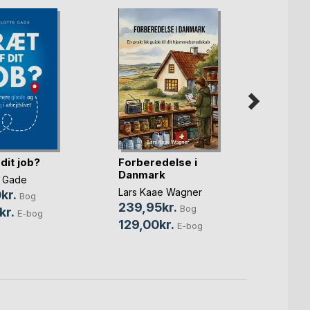
dit job?
Forberedelse i
Den m
Danmark
manif
e Gade
Lars Kaae Wagner
Bettin
kr.
Bog
239,95kr.
224,
Bog
kr.
E-bog
129,00kr.
E-bog