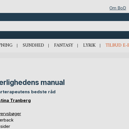
Om BoD
VNING
SUNDHED
FANTASY
LYRIK
TILBUD E-
rlighedens manual
arterapeutens bedste råd
stina Tranberg
vervsbøger
erback
sider