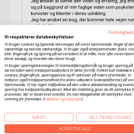
Jeg ønsker at samle den viden og erfaring, jeg ef
og på baggrund af min faglige viden som psykoterap
kursister og klienter i deres udvikling.
Jeg har ønsket en bog, der kommer hele vejen rundt 
parforhold.
Fortroligheds
Vi respekterer databeskyttelsen
Min bog tilbyder:
- større bevidsthed om egne mønstre
Vi bruger cookies og lignende teknologier på vores hjemmeside. Nogle af de
væsentlige og teknisk nødvendige. Vi bruger også analysemetoder (f.eks. co
- bedre værktøjer til hensigtsmæssig konfliktløsni
eller fingeraftryk og sporing på serversiden) til at måle, hvor ofte vores hje
- at se sin egen andel i opståede konflikter
bliver besøgt, og hvordan den bliver brugt.
- forståelse for, at konflikter og forskellighed er 
Vi bruger sporingsteknologier til markedsføringsformål og bruger sporing på
- større indsigt i de mekanismer, der får os til at v
serversiden samt tredjepartsudbydere til dette formål, hvilket kan indebære 
cookies, fingeraftryk, sporingspixels og IP-adresser på tværs af enheder. Vi
- at tage ansvar for sit eget liv og for sit parforhol
indlejrer også tredjepartsindhold fra andre udbydere (videoplatforme) på vor
- inspiration til at pleje kærligheden
hjemmeside. Vi har ingen indflydelse på den videre databehandling og eventu
- at lære dig om dit eget foretrukne kærlighedsspr
sporing hos tredjepartsudbyderen. Med din indstilling giver du dit samtykke ti
processer, der er beskrevet ovenfor. Du kan tilbagekalde dit samtykke med
føler sig elsket
virkning for fremtiden. (
Hæftelse og copyright
)
NÆGT
NEJ, TILPAS COOKIES
FLERE TITLER HOS
Bo
ACCEPTER ALLE