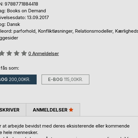
N: 9788771884418
lag: Books on Demand
ivelsesdato: 13.09.2017
og: Dansk
eord: parforhold, Konfliktløsninger, Relationsmodeller, Kærlighed
ggesider
eldelse::
0
Anmeldelser
 fås som:
BOG
200,00KR.
E-BOG
115,00KR.
SKRIVER
ANMELDELSER
ker at arbejde bevidst med deres eksisterende eller kommende
ere hele mennesker.