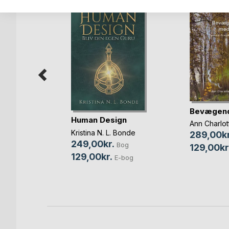
Bevægen
er du dit
Human Design
Ann Charlot
Kristina N. L. Bonde
289,00kr
ensen
249,00kr.
Bog
129,00kr
Bog
129,00kr.
E-bog
-bog