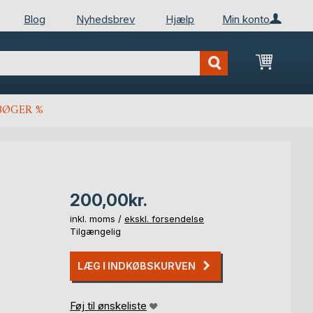
Blog
Nyhedsbrev
Hjælp
Min konto
Min ind
BØGER %
200,00kr.
inkl. moms /
ekskl. forsendelse
Tilgængelig
LÆG I INDKØBSKURVEN
Føj til ønskeliste