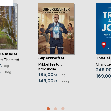
de møder
Superkræfter
Træt af 
te Thorsted
Mikkel Freltoft
Charlott
.
Bog
Krogsholm
249,00
.
E-bog
195,00kr.
Bog
169,00
149,00kr.
E-bog