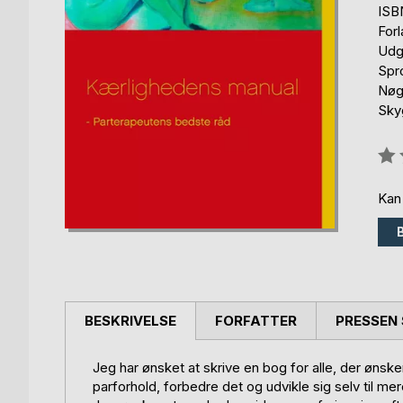
ISB
For
Udg
Spr
Nøgl
Sky
Anm
0%
Kan
BESKRIVELSE
FORFATTER
PRESSEN 
Jeg har ønsket at skrive en bog for alle, der øns
parforhold, forbedre det og udvikle sig selv til m