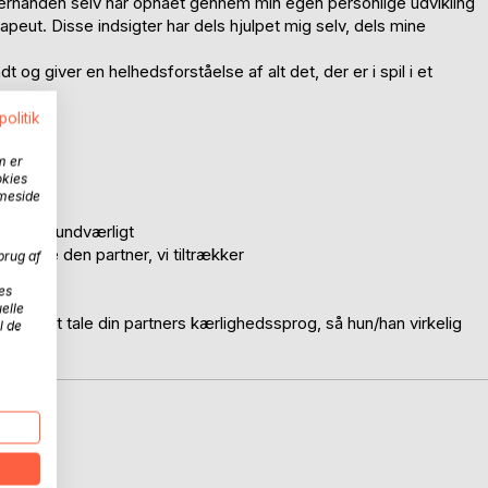
terhånden selv har opnået gennem min egen personlige udvikling
eut. Disse indsigter har dels hjulpet mig selv, dels mine
og giver en helhedsforståelse af alt det, der er i spil i et
politik
m er
okies
ng
mmeside
godt og uundværligt
ælge lige den partner, vi tiltrækker
brug af
d
es
elle
og og at tale din partners kærlighedssprog, så hun/han virkelig
l de
D