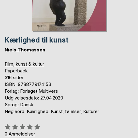
Kærlighed til kunst
Niels Thomassen
Film, kunst & kultur
Paperback
316 sider
ISBN: 9788779174153
Forlag: Forlaget Multivers
Udgivelsesdato: 27.04.2020
Sprog: Dansk
Nøgleord: Kærlighed, Kunst, følelser, Kulturer
Anmeldelse::
0%
0
Anmeldelser