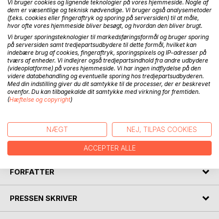
med kunst. Bogens sigte er at belyse denne
Vi bruger cookies og lignende teknologier på vores hjemmeside. Nogle af
almenmenneskelige kærlighed til kunst. Den forsøger fra
dem er væsentlige og teknisk nødvendige. Vi bruger også analysemetoder
(f.eks. cookies eller fingeraftryk og sporing på serversiden) til at måle,
grunden af at gennemtænke, hvad kunst er, og hvilke
hvor ofte vores hjemmeside bliver besøgt, og hvordan den bliver brugt.
funktioner den har i vores liv. Den fremlægger en æstetisk
Vi bruger sporingsteknologier til markedsføringsformål og bruger sporing
teori. Et kunstværk er et hjerteanliggende udtrykt i et
på serversiden samt tredjepartsudbydere til dette formål, hvilket kan
materiale. Efter denne bestemmelse følger refleksioner
indebære brug af cookies, fingeraftryk, sporingspixels og IP-adresser på
tværs af enheder. Vi indlejrer også tredjepartsindhold fra andre udbydere
over kunst som kommunikation, kunst og (anden)
(videoplatforme) på vores hjemmeside. Vi har ingen indflydelse på den
virkelighed, følelser i kunst, erkendelse og sandhed i kunst,
videre databehandling og eventuelle sporing hos tredjepartsudbyderen.
kunst og skønhed, kunst og etik og kunstens betydning for
Med din indstilling giver du dit samtykke til de processer, der er beskrevet
et godt liv. Det medfører tillige bestemmelser af, hvad
ovenfor. Du kan tilbagekalde dit samtykke med virkning for fremtiden.
(
Hæftelse og copyright
)
følelser er, og af det sande, det skønne og det gode. Alle
overvejelser er illustreret med eksempler, fortrinsvis hentet
fra litteratur, billedkunst og musik. Bogen er ikke en
NÆGT
NEJ, TILPAS COOKIES
akademisk afhandling, men en filosofisk
kærlighedserklæring til kunst.
ACCEPTER ALLE
FORFATTER
PRESSEN SKRIVER