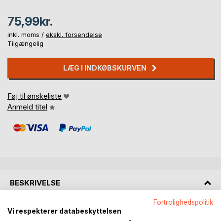
75,99kr.
inkl. moms /
ekskl. forsendelse
Tilgængelig
LÆG I INDKØBSKURVEN
Føj til ønskeliste
Anmeld titel
BESKRIVELSE
Fortrolighedspolitik
Mennesker har til alle tider og i alle kulturer omgivet sig
Vi respekterer databeskyttelsen