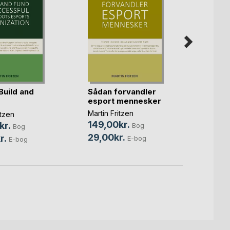
Build and
Sådan forvandler
Grass
esport mennesker
Martin 
ul(...)
Martin Fritzen
itzen
79,0
149,00kr.
kr.
Bog
Bog
19,00
29,00kr.
r.
E-bog
E-bog