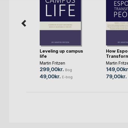
Leveling up campus
How Espo
k
life
Transfor
Bog
Martin Fritzen
Martin Fritz
E-bog
299,00kr.
149,00kr
Bog
49,00kr.
79,00kr.
E-bog