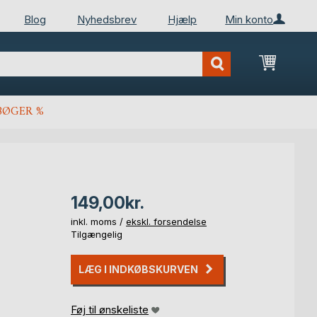
Blog
Nyhedsbrev
Hjælp
Min konto
Min ind
BØGER %
149,00kr.
inkl. moms /
ekskl. forsendelse
Tilgængelig
LÆG I INDKØBSKURVEN
Føj til ønskeliste