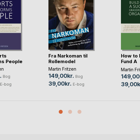
rts
Fra Narkoman til
How to 
ms People
Rollemodel
Fund A
Successf
en
Martin Fritzen
Martin Fr
.
149,00kr.
149,00
Bog
Bog
39,00kr.
39,00k
E-bog
E-bog