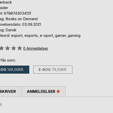
erback
sider
N: 9788743034131
lag: Books on Demand
ivelsesdato: 03.09.2021
og: Dansk
leord: esport, esports, e-sport, gamer, gaming
eldelse::
0
Anmeldelser
 fås som:
BOG
149,00KR.
E-BOG
79,00KR.
SKRIVER
ANMELDELSER
!