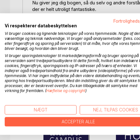
Nu giver jeg dig bogen, så du selv og andre forst
der er helt utroligt fantastiske.
Fortroligheds
Med denne bog fører jeg bevis for, at du som ga
Vi respekterer databeskyttelsen
teorier, empiri og personlige fortællinger viser j
Vi bruger cookies og lignende teknologier på vores hjemmeside. Nogle af de
væsentlige og teknisk nødvendige. Vi bruger også analysemetoder (f.eks. co
Jeg er gamer. Min rejse som gamer begyndte i 198
eller fingeraftryk og sporing på serversiden) til at måle, hvor ofte vores hje
samme tidspunkt blev jeg forelsket i bib-bib-spi
bliver besøgt, og hvordan den bliver brugt.
Insanely cool.
Vi bruger sporingsteknologier til markedsføringsformål og bruger sporing på
serversiden samt tredjepartsudbydere til dette formål, hvilket kan indebære 
cookies, fingeraftryk, sporingspixels og IP-adresser på tværs af enheder. Vi
Spil har været en del af mit liv i mere end 30 år.
indlejrer også tredjepartsindhold fra andre udbydere (videoplatforme) på vor
Gamere er forskellige, som mennesker er flest. N
hjemmeside. Vi har ingen indflydelse på den videre databehandling og eventu
sporing hos tredjepartsudbyderen. Med din indstilling giver du dit samtykke ti
bøvl, drillerier, mobberier og en følelse af at være
processer, der er beskrevet ovenfor. Du kan tilbagekalde dit samtykke med
virkning for fremtiden. (
Hæftelse og copyright
)
FLERE TITLER HOS
Bo
NÆGT
NEJ, TILPAS COOKIES
ACCEPTER ALLE