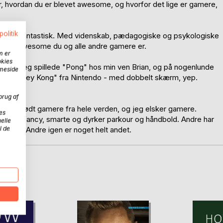
år, hvordan du er blevet awesome, og hvorfor det lige er gamere,
politik
mer er fantastisk. Med videnskab, pædagogiske og psykologiske
eg, hvor awesome du og alle andre gamere er.
m er
okies
6, da jeg spillede "Pong" hos min ven Brian, og på nogenlunde
mmeside
llet "Donkey Kong" fra Nintendo - med dobbelt skærm, yep.
brug af
 Jeg har mødt gamere fra hele verden, og jeg elsker gamere.
es
ogle er fancy, smarte og dyrker parkour og håndbold. Andre har
elle
l de
 forkert. Andre igen er noget helt andet.
D