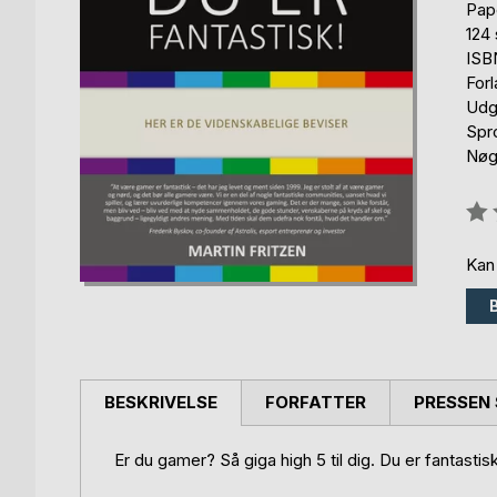
Pap
124 
ISB
For
Udg
Spr
Nøg
Anm
0%
Kan
BESKRIVELSE
FORFATTER
PRESSEN 
Er du gamer? Så giga high 5 til dig. Du er fantastisk