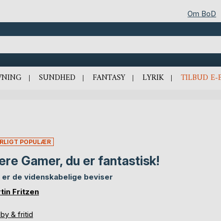
Om BoD
VNING
SUNDHED
FANTASY
LYRIK
TILBUD E-
RLIGT POPULÆR
re Gamer, du er fantastisk!
 er de videnskabelige beviser
tin Fritzen
y & fritid