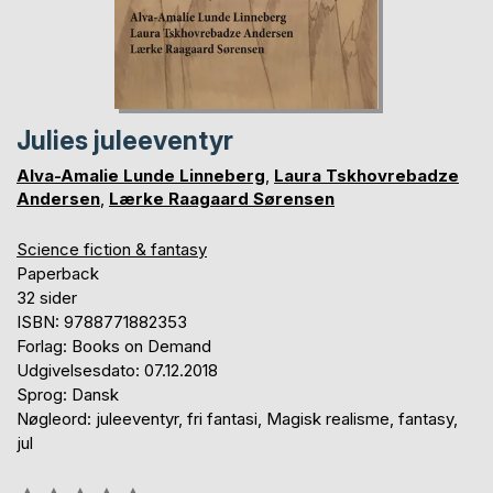
Julies juleeventyr
Alva-Amalie Lunde Linneberg
,
Laura Tskhovrebadze
Andersen
,
Lærke Raagaard Sørensen
Science fiction & fantasy
Paperback
32 sider
ISBN: 9788771882353
Forlag: Books on Demand
Udgivelsesdato: 07.12.2018
Sprog: Dansk
Nøgleord: juleeventyr, fri fantasi, Magisk realisme, fantasy,
jul