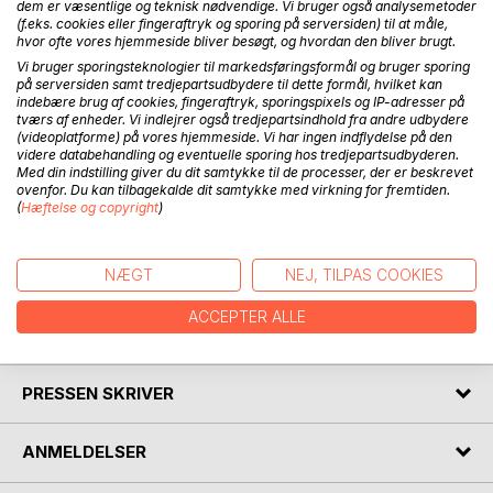
dem er væsentlige og teknisk nødvendige. Vi bruger også analysemetoder
(f.eks. cookies eller fingeraftryk og sporing på serversiden) til at måle,
hvor ofte vores hjemmeside bliver besøgt, og hvordan den bliver brugt.
BESKRIVELSE
Vi bruger sporingsteknologier til markedsføringsformål og bruger sporing
på serversiden samt tredjepartsudbydere til dette formål, hvilket kan
indebære brug af cookies, fingeraftryk, sporingspixels og IP-adresser på
Nu skal I høre en rigtig julehistorie. Det starter sådan: Det
tværs af enheder. Vi indlejrer også tredjepartsindhold fra andre udbydere
ringer på døren og jeg går over og åbner. Et koldt vindsus
(videoplatforme) på vores hjemmeside. Vi har ingen indflydelse på den
slår mit hår op i mit ansigt. Jeg kigger ud, men der er ingen.
videre databehandling og eventuelle sporing hos tredjepartsudbyderen.
Med din indstilling giver du dit samtykke til de processer, der er beskrevet
Waaaah. Jeg får et kæmpe chok. Jeg kigger ned og der
ovenfor. Du kan tilbagekalde dit samtykke med virkning for fremtiden.
ligger en lille, sød baby på jorden. Den er helt bleg har
(
Hæftelse og copyright
)
lyseblå øjne og en lille smule lyst, glat hår. Den ligger i en
kurv, svøbt i et hvidt lagen med et rødt tæppe ovenpå. Der
ligger også et brev. Jeg tager det op og læser ...
NÆGT
NEJ, TILPAS COOKIES
ACCEPTER ALLE
FORFATTER
PRESSEN SKRIVER
ANMELDELSER