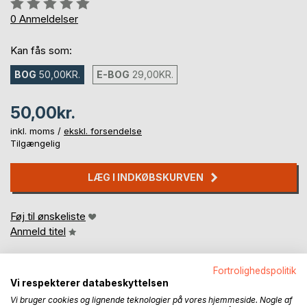
Anmeldelse::
0%
0
Anmeldelser
Kan fås som:
BOG
50,00KR.
E-BOG
29,00KR.
50,00kr.
inkl. moms /
ekskl. forsendelse
Tilgængelig
LÆG I INDKØBSKURVEN
Føj til ønskeliste
Anmeld titel
Fortrolighedspolitik
Vi respekterer databeskyttelsen
Vi bruger cookies og lignende teknologier på vores hjemmeside. Nogle af