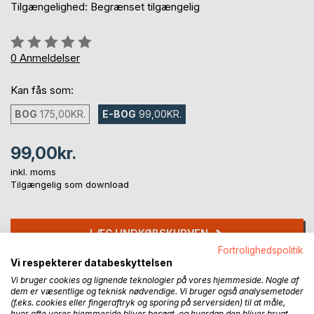
Tilgængelighed: Begrænset tilgængelig
Anmeldelse::
0%
0
Anmeldelser
Kan fås som:
BOG
175,00KR.
E-BOG
99,00KR.
99,00kr.
inkl. moms
Tilgængelig som download
LÆG I INDKØBSKURVEN
Fortrolighedspolitik
Vi respekterer databeskyttelsen
Føj til ønskeliste
Vi bruger cookies og lignende teknologier på vores hjemmeside. Nogle af
Anmeld titel
dem er væsentlige og teknisk nødvendige. Vi bruger også analysemetoder
(f.eks. cookies eller fingeraftryk og sporing på serversiden) til at måle,
hvor ofte vores hjemmeside bliver besøgt, og hvordan den bliver brugt.