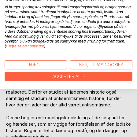
Vi bruger sporingsteknologier til markedsføringsformål og bruger sporing
på serversiden samt tredjepartsudbydere til dette formål, hvilket kan
indebære brug af cookies, fingeraftryk, sporingspixels og IP-adresser på
tværs af enheder. Vi indlejrer også tredjepartsindhold fra andre udbydere
(videoplatforme) på vores hjemmeside. Vi har ingen indflydelse på den
videre databehandling og eventuelle sporing hos tredjepartsudbyderen.
BESKRIVELSE
Med din indstilling giver du dit samtykke til de processer, der er beskrevet
ovenfor. Du kan tilbagekalde dit samtykke med virkning for fremtiden.
(
Hæftelse og copyright
)
At forstå den vestlige kulturs historie og indhold kan kun
lade sig gøre, hvis man sætter den i relation til jødernes
NÆGT
NEJ, TILPAS COOKIES
historie og selvforståelse. Jøderne har været afgørende
for skabelsen af flere af den vestlige verdens ideologier,
ACCEPTER ALLE
men de har også været ledende i opgøret med disse
ideologier og i kampen mod de nationer, hvor de blev
realiseret. Derfor er studiet af jødernes historie også
samtidig et studium af antisemitismens historie, for der
hvor der er jøder har der altid været antisemtisme.
Denne bog er en kronologisk oplistning af de tidspunkter
og hændelser, som er vigtige for forståelsen af den jødiske
historie. Bogen er let at læse og forstå, og den lægger op
til yderligere studium.