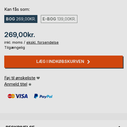
Kan fås som:
BOG
269,00KR.
E-BOG
139,00KR.
269,00kr.
inkl. moms /
ekskl. forsendelse
Tilgængelig
LÆG I INDKØBSKURVEN
Føj til ønskeliste
Anmeld titel