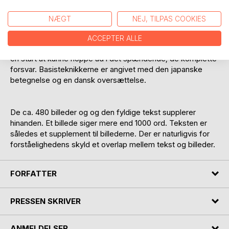
med angrebet set fra angriberens side.
NÆGT
NEJ, TILPAS COOKIES
Der er også medtaget en del basis træningselementer for
at give et mere komplet billede af Jiu-Jitsu træningens
ACCEPTER ALLE
indhold. Disse er placeret i anden halvdel af bogen for fra
en start at kunne hoppe ud i det spændende; de komplette
forsvar. Basisteknikkerne er angivet med den japanske
betegnelse og en dansk oversættelse.
De ca. 480 billeder og og den fyldige tekst supplerer
hinanden. Et billede siger mere end 1000 ord. Teksten er
således et supplement til billederne. Der er naturligvis for
forståelighedens skyld et overlap mellem tekst og billeder.
FORFATTER
PRESSEN SKRIVER
ANMELDELSER