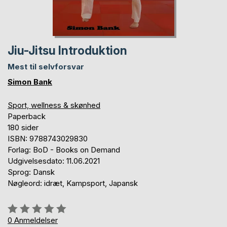
Jiu-Jitsu Introduktion
Mest til selvforsvar
Simon Bank
Sport, wellness & skønhed
Paperback
180 sider
ISBN: 9788743029830
Forlag: BoD - Books on Demand
Udgivelsesdato: 11.06.2021
Sprog: Dansk
Nøgleord: idræt, Kampsport, Japansk
Anmeldelse::
0%
0
Anmeldelser