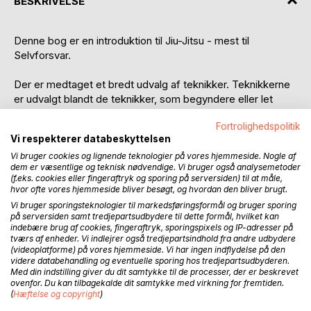
BESKRIVELSE
Denne bog er en introduktion til Jiu-Jitsu - mest til
Selvforsvar.
Der er medtaget et bredt udvalg af teknikker. Teknikkerne
er udvalgt blandt de teknikker, som begyndere eller let
øvede vil kunne fokusere på og få udbytte af næsten med
Fortrolighedspolitik
det samme og nogen stykker, der stiller lidt større krav.
Vi respekterer databeskyttelsen
Vi bruger cookies og lignende teknologier på vores hjemmeside. Nogle af
Teknikkerne er vist i deres basale udgave for at give det
dem er væsentlige og teknisk nødvendige. Vi bruger også analysemetoder
bedst mulige udtryk. Igennem længere tids træning lægges
(f.eks. cookies eller fingeraftryk og sporing på serversiden) til at måle,
flere og flere detaljer på udførelsen og det bliver mere og
hvor ofte vores hjemmeside bliver besøgt, og hvordan den bliver brugt.
mere rettet mod effektivitet og mindst mulig brug af styrke
Vi bruger sporingsteknologier til markedsføringsformål og bruger sporing
med størst muligt udbytte.
på serversiden samt tredjepartsudbydere til dette formål, hvilket kan
indebære brug af cookies, fingeraftryk, sporingspixels og IP-adresser på
tværs af enheder. Vi indlejrer også tredjepartsindhold fra andre udbydere
Som introduktion til Jiu-Jitsu er der valgt at starte med
(videoplatforme) på vores hjemmeside. Vi har ingen indflydelse på den
komplette forsvarsteknikker og hvordan de udføres. Det vil
videre databehandling og eventuelle sporing hos tredjepartsudbyderen.
Med din indstilling giver du dit samtykke til de processer, der er beskrevet
sige, at der i hver af disse indgår en lang række elementer
ovenfor. Du kan tilbagekalde dit samtykke med virkning for fremtiden.
fra Jiu-Jitsu til at gennemføre det enkelte forsvar.
(
Hæftelse og copyright
)
Selvforsvarsteknikkerne er i indholdsfortegnelsen angivet