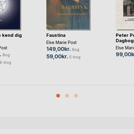
 kend dig
Faustina
Peter P
Dagbog
Else Marie Post
Post
Else Mari
149,00kr.
Bog
.
99,00k
Bog
59,00kr.
E-bog
E-bog