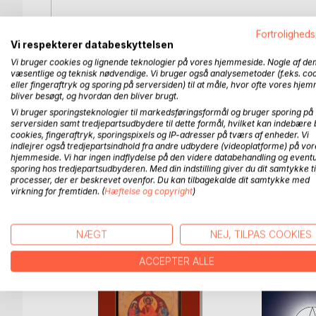
I 'Jesu Hellige Hjerte' kalder Jesus insisterende på
Fortroligheds
Min søn! og Jesus anviser os, hvordan vi gennem ti
Vi respekterer databeskyttelsen
få et nyt sind og Kristus-formes. Jesus opfordrer o
Vi bruger cookies og lignende teknologier på vores hjemmeside. Nogle af de
kærlige og barmhjertige Hjerte ind i vort hjerte -
væsentlige og teknisk nødvendige. Vi bruger også analysemetoder (f.eks. co
lys, sin kærlighed og barmhjertighed til hele men
eller fingeraftryk og sporing på serversiden) til at måle, hvor ofte vores hje
bliver besøgt, og hvordan den bliver brugt.
'Jesu Hellige Hjerte' er fyldt af visdom, smukke bi
Vi bruger sporingsteknologier til markedsføringsformål og bruger sporing på
serversiden samt tredjepartsudbydere til dette formål, hvilket kan indebære 
den anden bog i en trilogi om mysterier.
cookies, fingeraftryk, sporingspixels og IP-adresser på tværs af enheder. Vi
Den første bog i trilogien, 'Maria Mysterier' med u
indlejrer også tredjepartsindhold fra andre udbydere (videoplatforme) på vor
hjemmeside. Vi har ingen indflydelse på den videre databehandling og eventu
sporing hos tredjepartsudbyderen. Med din indstilling giver du dit samtykke ti
processer, der er beskrevet ovenfor. Du kan tilbagekalde dit samtykke med
virkning for fremtiden. (
Hæftelse og copyright
)
FLERE TITLER HOS
Bo
NÆGT
NEJ, TILPAS COOKIES
ACCEPTER ALLE