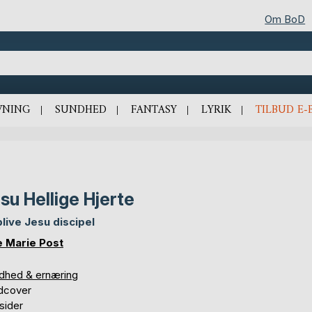
Om BoD
VNING
SUNDHED
FANTASY
LYRIK
TILBUD E-
su Hellige Hjerte
blive Jesu discipel
e Marie Post
dhed & ernæring
dcover
sider