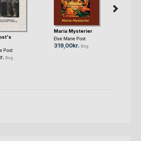
Maria Mysterier
ost's
FREE
Else Marie Post
the A
319,00kr.
Bog
e Post
Else M
r.
99,0
Bog
79,0