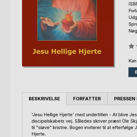
ISB
For
Udg
Spr
Nøgl
Anm
0%
Kan
BESKRIVELSE
FORFATTER
PRESSEN 
'Jesu Hellige Hjerte' med undertitlen - At blive Je
discipelskabets vej. Således skriver præst Ole Sk
til "sløve" kristne. Bogen inviterer til at efterfø
Hjerte.