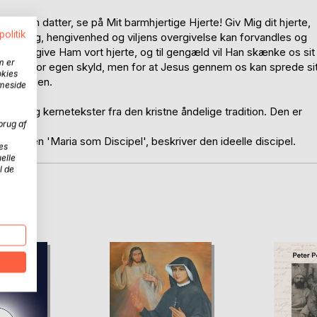
 os: Min datter, se på Mit barmhjertige Hjerte! Giv Mig dit hjerte,
politik
llid, valg, hengivenhed og viljens overgivelse kan forvandles og
s til at give Ham vort hjerte, og til gengæld vil Han skænke os sit
m er
 ikke for vor egen skyld, men for at Jesus gennem os kan sprede si
okies
neskeheden.
mmeside
lleder og kernetekster fra den kristne åndelige tradition. Den er
brug af
ndertitlen 'Maria som Discipel', beskriver den ideelle discipel.
es
elle
l de
D