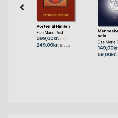
Porten til Himlen
Menneske
Else Marie Post
selv
isk
399,00kr.
Bog
Else Marie 
249,00kr.
E-bog
149,00kr
 Olufsen
,
a
59,00kr.
bdal
, ...
Bog