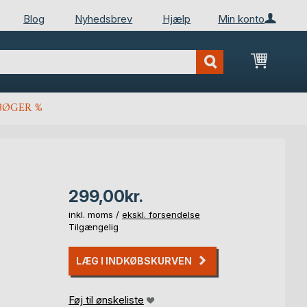
Blog
Nyhedsbrev
Hjælp
Min konto
Min ind
BØGER %
299,00kr.
inkl. moms /
ekskl. forsendelse
Tilgængelig
LÆG I INDKØBSKURVEN
Føj til ønskeliste