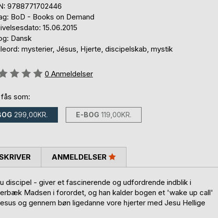
N: 9788771702446
lag: BoD - Books on Demand
ivelsesdato: 15.06.2015
og: Dansk
eord: mysterier, Jésus, Hjerte, discipelskab, mystik
eldelse::
0
Anmeldelser
 fås som:
BOG
299,00KR.
E-BOG
119,00KR.
SKRIVER
ANMELDELSER
su discipel - giver et fascinerende og udfordrende indblik i
jerbæk Madsen i forordet, og han kalder bogen et 'wake up call'
lge Jesus og gennem bøn ligedanne vore hjerter med Jesu Hellige