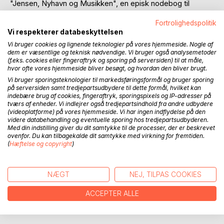
"Jensen, Nyhavn og Musikken", en episk nodebog til
læsning og til at stille på klaverets nodestander og spille fra
Fortrolighedspolitik
og med! Bogen unddrager sig en genrebetegnelse; er det
Vi respekterer databeskyttelsen
en udviklingsroman i nodemæssige brevvekslinger? Der er
Vi bruger cookies og lignende teknologier på vores hjemmeside. Nogle af
melodier af Ejler Nyhavn og kontraarrangementer af Henrik
dem er væsentlige og teknisk nødvendige. Vi bruger også analysemetoder
Møller Jensen, en samtale der udspinder sig; men der er
(f.eks. cookies eller fingeraftryk og sporing på serversiden) til at måle,
også tekster, essays og personlige erindringer, af både
hvor ofte vores hjemmeside bliver besøgt, og hvordan den bliver brugt.
Nyhavn og Jensen. Der er sidst i bogen et fyldigt
Vi bruger sporingsteknologier til markedsføringsformål og bruger sporing
appendiks, hvor arrangementernes instrumentstemmer
på serversiden samt tredjepartsudbydere til dette formål, hvilket kan
indebære brug af cookies, fingeraftryk, sporingspixels og IP-adresser på
(obo, violin og klaver) er udskrevne til praktisk brug. Dette
tværs af enheder. Vi indlejrer også tredjepartsindhold fra andre udbydere
er en ny type bog - i dialogens tegn.
(videoplatforme) på vores hjemmeside. Vi har ingen indflydelse på den
videre databehandling og eventuelle sporing hos tredjepartsudbyderen.
Med din indstilling giver du dit samtykke til de processer, der er beskrevet
Emneord: henrik møller jensen, ejler nyhavn, essay,
ovenfor. Du kan tilbagekalde dit samtykke med virkning for fremtiden.
komposition, klassisk, obo, klaver, violin, jazz, bach,
(
Hæftelse og copyright
)
beethoven, haydn, schubert, fuga, sonate, noder, stemmer,
blues, tradition, europa, tonalitet, modernisme,
jazzstandard, edition bubonis, tage aille borges, jens carl
NÆGT
NEJ, TILPAS COOKIES
sanderhoff, forlaget armé, ravnerock, taben.
ACCEPTER ALLE
FORFATTER