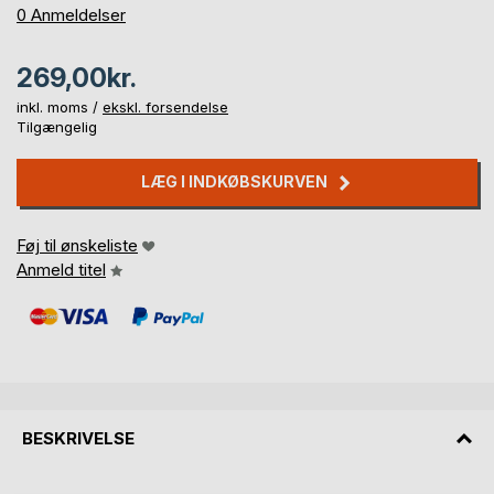
0%
0
Anmeldelser
269,00kr.
inkl. moms /
ekskl. forsendelse
Tilgængelig
LÆG I INDKØBSKURVEN
Føj til ønskeliste
Anmeld titel
BESKRIVELSE