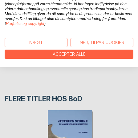
Bogen fortæller om tjenestekarlen Jens Christian
(videoplatforme) på vores hjemmeside. Vi har ingen indflydelse på den
Andersens rejse til byen Racine, Wisconsin i Amerika.
videre databehandling og eventuelle sporing hos tredjepartsudbyderen.
Med din indstilling giver du dit samtykke til de processer, der er beskrevet
ovenfor. Du kan tilbagekalde dit samtykke med virkning for fremtiden.
(
Hæftelse og copyright
)
FORFATTER
PRESSEN SKRIVER
NÆGT
NEJ, TILPAS COOKIES
ACCEPTER ALLE
ANMELDELSER
FLERE TITLER HOS
BoD