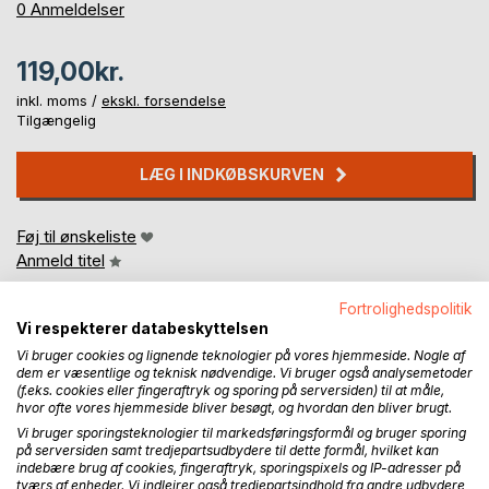
0%
0
Anmeldelser
119,00kr.
inkl. moms /
ekskl. forsendelse
Tilgængelig
LÆG I INDKØBSKURVEN
Føj til ønskeliste
Anmeld titel
Fortrolighedspolitik
Vi respekterer databeskyttelsen
Vi bruger cookies og lignende teknologier på vores hjemmeside. Nogle af
dem er væsentlige og teknisk nødvendige. Vi bruger også analysemetoder
(f.eks. cookies eller fingeraftryk og sporing på serversiden) til at måle,
hvor ofte vores hjemmeside bliver besøgt, og hvordan den bliver brugt.
BESKRIVELSE
Vi bruger sporingsteknologier til markedsføringsformål og bruger sporing
på serversiden samt tredjepartsudbydere til dette formål, hvilket kan
indebære brug af cookies, fingeraftryk, sporingspixels og IP-adresser på
tværs af enheder. Vi indlejrer også tredjepartsindhold fra andre udbydere