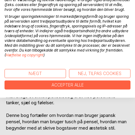
(f.eks. cookies eller fingeraftryk og sporing på serversiden) til at måle,
hvor ofte vores hjemmeside bliver besøgt, og hvordan den bliver brugt.
Vi bruger sporingsteknologier til markedsføringsformål og bruger sporing
på serversiden samt tredjepartsudbydere til dette formål, hvilket kan
indebære brug af cookies, fingeraftryk, sporingspixels og IP-adresser på
tværs af enheder. Vi indlejrer også tredjepartsindhold fra andre udbydere
BESKRIVELSE
(videoplatforme) på vores hjemmeside. Vi har ingen indflydelse på den
videre databehandling og eventuelle sporing hos tredjepartsudbyderen.
Med din indstilling giver du dit samtykke til de processer, der er beskrevet
ovenfor. Du kan tilbagekalde dit samtykke med virkning for fremtiden.
Shodo er sammensat af ordene "Sho" som betyder skrive,
(
Hæftelse og copyright
)
og "Do", som betyder vej.
Japansk Kalligrafi har sin oprindelse i Kalligrafi fra Kina, som
NÆGT
NEJ, TILPAS COOKIES
går 3000 år tilbage. Denne kunstform fra Kina nåede til
Japan. Man har i tidligere tid betragtet Kalligrafi i Kina og
ACCEPTER ALLE
Japan som spejlbillede af deres tankegang og ånd, hvor
man brugs et enkelt penselstrøg til at vise personens
tanker, sjæl og følelser.
Denne bog fortæller om hvordan man bruger japansk
pensel, hvordan man bruger tusch på pensel, hvordan man
begynder med at skrive bogstaver med æstetisk stil.