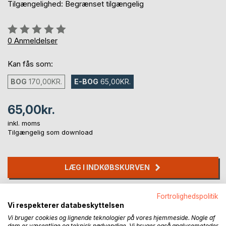
Tilgængelighed: Begrænset tilgængelig
Anmeldelse::
0%
0
Anmeldelser
Kan fås som:
BOG
170,00KR.
E-BOG
65,00KR.
65,00kr.
inkl. moms
Tilgængelig som download
LÆG I INDKØBSKURVEN
Føj til ønskeliste
Fortrolighedspolitik
Vi respekterer databeskyttelsen
Anmeld titel
Vi bruger cookies og lignende teknologier på vores hjemmeside. Nogle af
dem er væsentlige og teknisk nødvendige. Vi bruger også analysemetoder