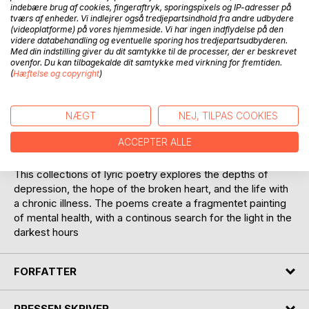
indebære brug af cookies, fingeraftryk, sporingspixels og IP-adresser på
Føj til ønskeliste
tværs af enheder. Vi indlejrer også tredjepartsindhold fra andre udbydere
Anmeld titel
(videoplatforme) på vores hjemmeside. Vi har ingen indflydelse på den
videre databehandling og eventuelle sporing hos tredjepartsudbyderen.
Med din indstilling giver du dit samtykke til de processer, der er beskrevet
ovenfor. Du kan tilbagekalde dit samtykke med virkning for fremtiden.
(
Hæftelse og copyright
)
NÆGT
NEJ, TILPAS COOKIES
BESKRIVELSE
ACCEPTER ALLE
This collections of lyric poetry explores the depths of
depression, the hope of the broken heart, and the life with
a chronic illness. The poems create a fragmentet painting
of mental health, with a continous search for the light in the
darkest hours
FORFATTER
PRESSEN SKRIVER