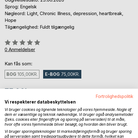
Sprog: Engelsk
Nøgleord: Light, Chronic Illness, depression, heartbreak,
Hope
Tilgængelighed: Fuldt tilgængelig
Anmeldelse::
0%
0
Anmeldelser
Kan fås som:
BOG
105,00KR.
E-BOG
75,00KR.
75,00kr.
Fortrolighedspolitik
inkl. moms
Vi respekterer databeskyttelsen
Tilgængelig som download
Vi bruger cookies og lignende teknologier på vores hjemmeside. Nogle af
dem er væsentlige og teknisk nødvendige. Vi bruger også analysemetoder
(f.eks. cookies eller fingeraftryk og sporing på serversiden) til at måle,
hvor ofte vores hjemmeside bliver besøgt, og hvordan den bliver brugt.
LÆG I INDKØBSKURVEN
Vi bruger sporingsteknologier til markedsføringsformål og bruger sporing
på serversiden samt tredjepartsudbydere til dette formål, hvilket kan