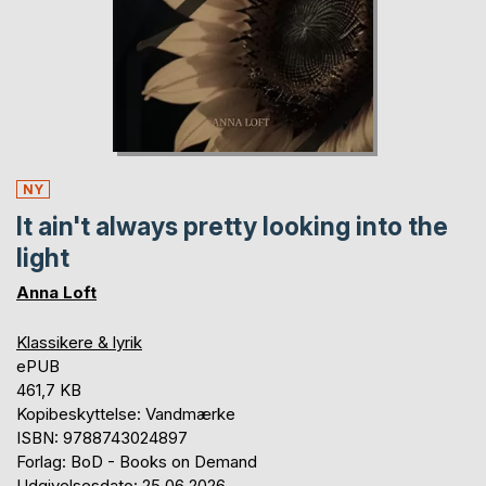
NY
It ain't always pretty looking into the
light
Anna Loft
Klassikere & lyrik
ePUB
461,7 KB
Kopibeskyttelse: Vandmærke
ISBN: 9788743024897
Forlag: BoD - Books on Demand
Udgivelsesdato: 25.06.2026