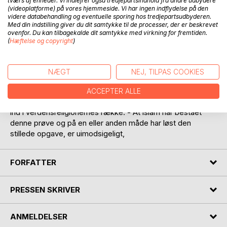
tværs af enheder. Vi indlejrer også tredjepartsindhold fra andre udbydere
(videoplatforme) på vores hjemmeside. Vi har ingen indflydelse på den
En lille arabisk ravnekrogsreligion fra kulturens alleryderste
videre databehandling og eventuelle sporing hos tredjepartsudbyderen.
Med din indstilling giver du dit samtykke til de processer, der er beskrevet
græn­ser, der havde lånt sit religiøse og moralske
ovenfor. Du kan tilbagekalde dit samtykke med virkning for fremtiden.
tankeindhold fra de ældre trossamfund og som ved sin
(
Hæftelse og copyright
)
nomistiske karakter havde bundet sig med uløselige bånd
til sit hjemsteds lokale forhold og ganske uudviklede
sociale tilstande, bliver i løbet af forbavsende kort tid stillet
NÆGT
NEJ, TILPAS COOKIES
foran den opgave at skulle være den dominerende religion i
vidtstrakte lande med en ældgammel og højt udviklet kultur
ACCEPTER ALLE
og træder med sit rapidt voksende tilhængerantal pludselig
ind i verdensreligionernes række. - At islam har bestået
denne prøve og på en eller anden måde har løst den
stillede opgave, er uimodsigeligt,
FORFATTER
PRESSEN SKRIVER
ANMELDELSER