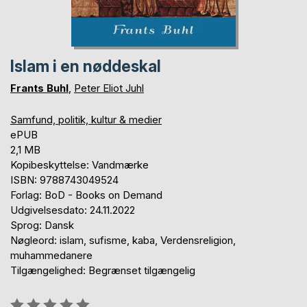
Islam i en nøddeskal
Frants Buhl
,
Peter Eliot Juhl
Samfund, politik, kultur & medier
ePUB
2,1 MB
Kopibeskyttelse: Vandmærke
ISBN: 9788743049524
Forlag: BoD - Books on Demand
Udgivelsesdato: 24.11.2022
Sprog: Dansk
Nøgleord: islam, sufisme, kaba, Verdensreligion,
muhammedanere
Tilgængelighed: Begrænset tilgængelig
Anmeldelse::