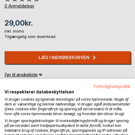
0%
0
Anmeldelser
29,00kr.
inkl. moms
Tilgængelig som download
LÆG I INDKØBSKURVEN
Føj til ønskeliste
Anmeld titel
Fortrolighedspolitik
Vi respekterer databeskyttelsen
Vi bruger cookies og lignende teknologier på vores hjemmeside. Nogle af
dem er væsentlige og teknisk nødvendige. Vi bruger også analysemetoder
(f.eks. cookies eller fingeraftryk og sporing på serversiden) til at måle,
hvor ofte vores hjemmeside bliver besøgt, og hvordan den bliver brugt.
Vi bruger sporingsteknologier til markedsføringsformål og bruger sporing
på serversiden samt tredjepartsudbydere til dette formål, hvilket kan
BESKRIVELSE
indebære brug af cookies, fingeraftryk, sporingspixels og IP-adresser på