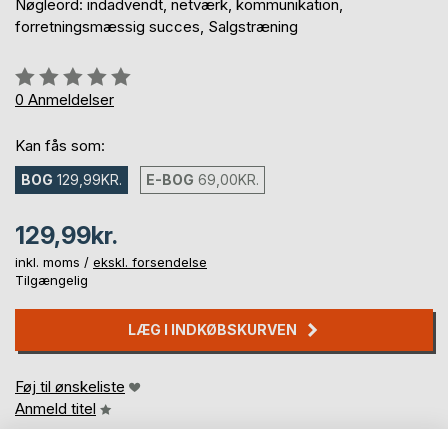
Nøgleord: indadvendt, netværk, kommunikation,
forretningsmæssig succes, Salgstræning
Anmeldelse::
0%
0
Anmeldelser
Kan fås som:
BOG
129,99KR.
E-BOG
69,00KR.
129,99kr.
inkl. moms /
ekskl. forsendelse
Tilgængelig
LÆG I INDKØBSKURVEN
Føj til ønskeliste
Anmeld titel