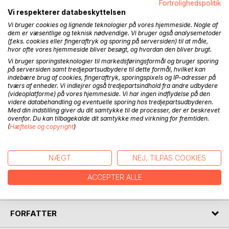
Fortrolighedspolitik
Vi respekterer databeskyttelsen
Vi bruger cookies og lignende teknologier på vores hjemmeside. Nogle af
dem er væsentlige og teknisk nødvendige. Vi bruger også analysemetoder
(f.eks. cookies eller fingeraftryk og sporing på serversiden) til at måle,
hvor ofte vores hjemmeside bliver besøgt, og hvordan den bliver brugt.
BESKRIVELSE
Vi bruger sporingsteknologier til markedsføringsformål og bruger sporing
på serversiden samt tredjepartsudbydere til dette formål, hvilket kan
indebære brug af cookies, fingeraftryk, sporingspixels og IP-adresser på
tværs af enheder. Vi indlejrer også tredjepartsindhold fra andre udbydere
Indadvendte personer ses normalt som mindre udøvende
(videoplatforme) på vores hjemmeside. Vi har ingen indflydelse på den
og succes. Kontrasteres af udadvendte maker typer, de er
videre databehandling og eventuelle sporing hos tredjepartsudbyderen.
ofte kun et andet valg i erhvervslivet og karriere. De er
Med din indstilling giver du dit samtykke til de processer, der er beskrevet
ovenfor. Du kan tilbagekalde dit samtykke med virkning for fremtiden.
forsømt og ikke engang bemærket. Men dette er ikke
(
Hæftelse og copyright
)
berettiget: Nogle af de mest succesfulde ledere er
indadvendte.
NÆGT
NEJ, TILPAS COOKIES
Lær, hvordan du som indadvendt person kan høste den
succes, du fortjener. Brug dine styrker og nå dine
ACCEPTER ALLE
forretningsmæssige og karrieremål!
FORFATTER