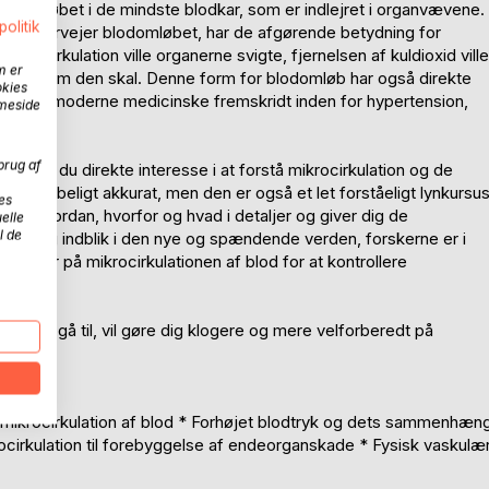
lodomløbet i de mindste blodkar, som er indlejret i organvævene.
politik
 man overvejer blodomløbet, har de afgørende betydning for
ocirkulation ville organerne svigte, fjernelsen af kuldioxid ville
m er
ngere, som den skal. Denne form for blodomløb har også direkte
okies
t fokus i moderne medicinske fremskridt inden for hypertension,
mmeside
brug af
ryk, har du direkte interesse i at forstå mikrocirkulation og de
enskabeligt akkurat, men den er også et let forståeligt lynkursu
es
er hvordan, hvorfor og hvad i detaljer og giver dig de
elle
l de
iver dig indblik i den nye og spændende verden, forskerne er i
userer på mikrocirkulationen af blod for at kontrollere
em at gå til, vil gøre dig klogere og mere velforberedt på
i mikrocirkulation af blod * Forhøjet blodtryk og dets sammenhæn
cirkulation til forebyggelse af endeorganskade * Fysisk vaskulæ