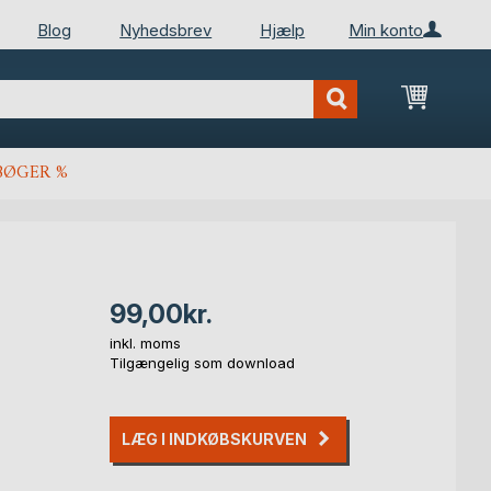
Blog
Nyhedsbrev
Hjælp
Min konto
Min ind
BØGER %
99,00kr.
inkl. moms
Tilgængelig som download
LÆG I INDKØBSKURVEN