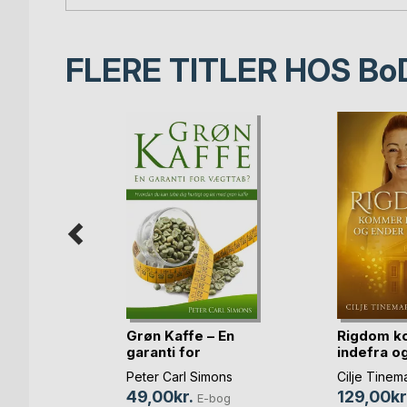
FLERE TITLER HOS
Bo
ons
Grøn Kaffe – En
Rigdom 
garanti for
indefra og
vægtta(...)
banken
bog
Peter Carl Simons
Cilje Tinem
49,00kr.
129,00kr
og
E-bog