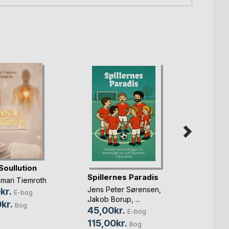
Soullution
Spillernes Paradis
Forst
emari Tiemroth
Jens Peter Sørensen
,
Belind
kr.
E-bog
Jakob Borup
, ...
149,
kr.
Bog
45,00kr.
E-bog
269,
115,00kr.
Bog