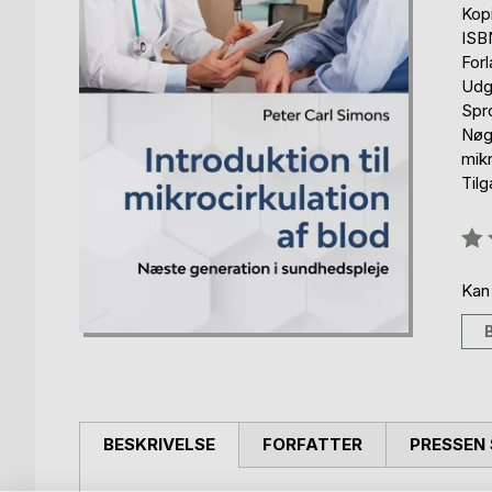
Kop
ISB
For
Udg
Spr
Nøgl
mik
Til
Anm
0%
Kan
BESKRIVELSE
FORFATTER
PRESSEN 