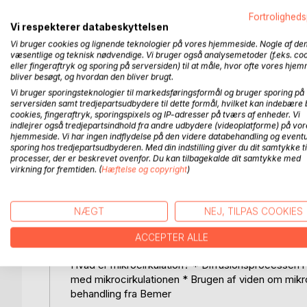
Mikrocirkulation af blodet er ensbetydende med b
Fortroligheds
Mens de ikke er det første, tanken falder på, når
Vi respekterer databeskyttelsen
menneskets sundhed og kroppens funktion. Uden mikr
Vi bruger cookies og lignende teknologier på vores hjemmeside. Nogle af de
blive reduceret, og kroppen ville ikke længere fu
væsentlige og teknisk nødvendige. Vi bruger også analysemetoder (f.eks. co
indvirkning på blodtrykket og er blevet et primær
eller fingeraftryk og sporing på serversiden) til at måle, hvor ofte vores hje
også kaldet forhøjet blodtryk.
bliver besøgt, og hvordan den bliver brugt.
Vi bruger sporingsteknologier til markedsføringsformål og bruger sporing på
serversiden samt tredjepartsudbydere til dette formål, hvilket kan indebære 
Hvis du eller en af dine kære lider af forhøjet blodt
cookies, fingeraftryk, sporingspixels og IP-adresser på tværs af enheder. Vi
nyeste lægemidler og procedurer. Denne bog er vid
indlejrer også tredjepartsindhold fra andre udbydere (videoplatforme) på vor
i dette grundlæggende system i kroppen. Den dækk
hjemmeside. Vi har ingen indflydelse på den videre databehandling og eventu
sporing hos tredjepartsudbyderen. Med din indstilling giver du dit samtykke ti
baggrundsoplysninger, du har brug for, mens den g
processer, der er beskrevet ovenfor. Du kan tilbagekalde dit samtykke med
fulde sving med at skabe - en verden, hvor man fok
virkning for fremtiden. (
Hæftelse og copyright
)
hypertension.
Denne bog, som er nem at læse, nem at forstå og n
NÆGT
NEJ, TILPAS COOKIES
morgendagens fascinerende medicinske univers.
ACCEPTER ALLE
Emner:
Hvad er mikrocirkulation? * Diffusionsprocessen 
med mikrocirkulationen * Brugen af viden om mikro
behandling fra Bemer