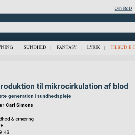
Om BoD
VNING
SUNDHED
FANTASY
LYRIK
TILBUD E-
troduktion til mikrocirkulation af blod
te generation i sundhedspleje
er Carl Simons
dhed & ernæring
UB
,9 KB