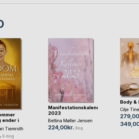
D
Body & 
Manifestationskalender
Cilje Tin
2023
kommer
279,00
 ender i
Bettina Møller Jensen
349,00
224,00kr.
Bog
ari Tiemroth
.
E-bog