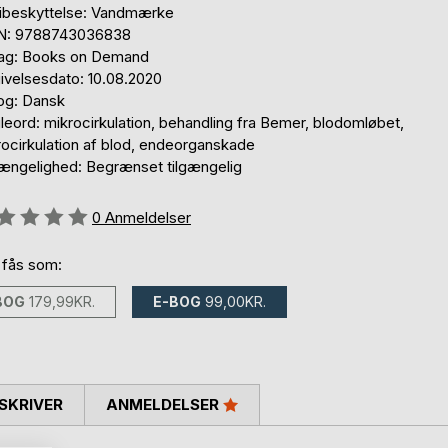
ibeskyttelse: Vandmærke
N: 9788743036838
lag: Books on Demand
ivelsesdato: 10.08.2020
og: Dansk
eord: mikrocirkulation, behandling fra Bemer, blodomløbet,
rocirkulation af blod, endeorganskade
gængelighed: Begrænset tilgængelig
eldelse::
0
Anmeldelser
 fås som:
BOG
179,99KR.
E-BOG
99,00KR.
SKRIVER
ANMELDELSER