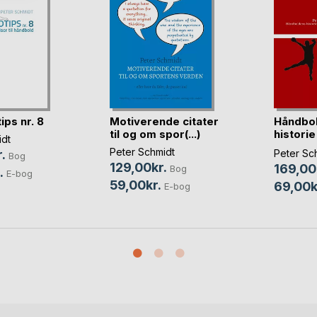
ps nr. 8
Motiverende citater
Håndbo
til og om spor(...)
historie
idt
(...)
Peter Schmidt
.
Peter Sc
Bog
129,00kr.
169,00
Bog
.
E-bog
59,00kr.
69,00k
E-bog