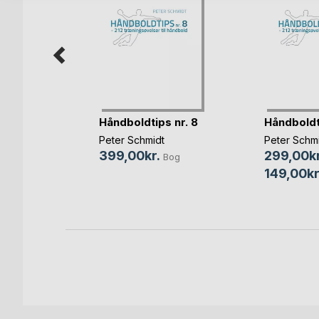
ng i
Håndboldtips nr. 8
Håndboldti
Peter Schmidt
Peter Schm
399,00kr.
299,00kr
Bog
Bog
149,00kr