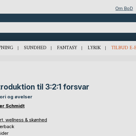
Om BoD
VNING
SUNDHED
FANTASY
LYRIK
TILBUD E-
troduktion til 3:2:1 forsvar
eori og øvelser
er Schmidt
rt, wellness & skønhed
erback
ider