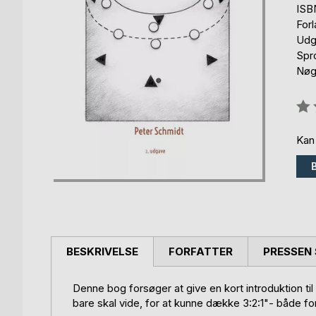
ISB
For
Udg
Spr
Nøgl
Anm
0%
Kan
BESKRIVELSE
FORFATTER
PRESSEN 
Denne bog forsøger at give en kort introduktion ti
bare skal vide, for at kunne dække 3:2:1"- både for