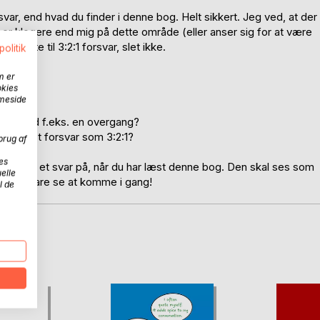
ar, end hvad du finder i denne bog. Helt sikkert. Jeg ved, at der
er klogere end mig på dette område (eller anser sig for at være
liste til 3:2:1 forsvar, slet ikke.
politik
m er
okies
mmeside
ve?
ræk med f.eks. en overgang?
omplekst forsvar som 3:2:1?
brug af
es
t har fået et svar på, når du har læst denne bog. Den skal ses som
elle
ar" - så bare se at komme i gang!
l de
D