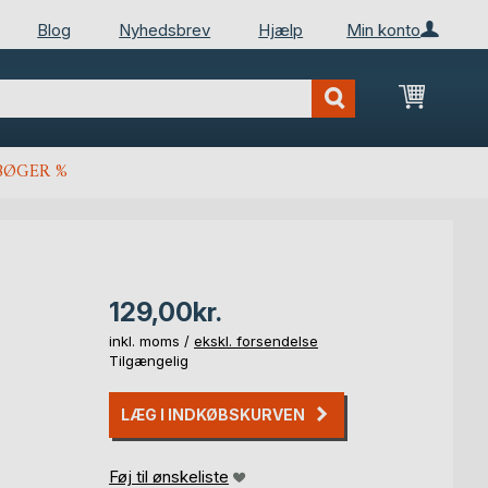
Blog
Nyhedsbrev
Hjælp
Min konto
Min ind
BØGER %
129,00kr.
inkl. moms /
ekskl. forsendelse
Tilgængelig
LÆG I INDKØBSKURVEN
Føj til ønskeliste