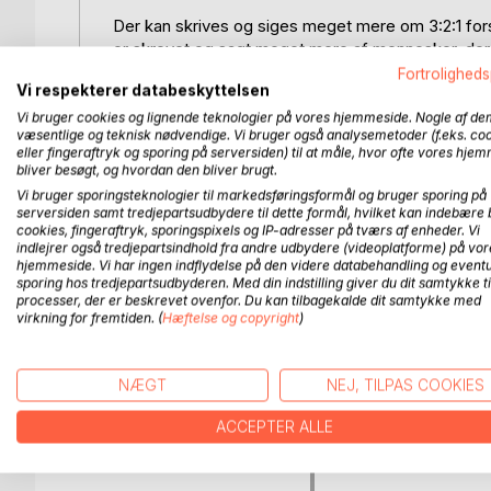
Der kan skrives og siges meget mere om 3:2:1 forsv
er skrevet og sagt meget mere af mennesker, der 
det), så bogen skal ikke ses som en udtømmende facit
Fortroligheds
Vi respekterer databeskyttelsen
Hvad er 3:2:1 forsvar for en størrelse
Vi bruger cookies og lignende teknologier på vores hjemmeside. Nogle af de
væsentlige og teknisk nødvendige. Vi bruger også analysemetoder (f.eks. co
Hvad er vigtigt at huske og hvor skal fokus ligge?
eller fingeraftryk og sporing på serversiden) til at måle, hvor ofte vores hje
Hvad er hver enkelt forsvarsspillers rolle og opga
bliver besøgt, og hvordan den bliver brugt.
Hvad gør man, hvis angrebsholdet forsøger modt
Vi bruger sporingsteknologier til markedsføringsformål og bruger sporing på
Hvordan kan man træne de enkelte opgaver i et k
serversiden samt tredjepartsudbydere til dette formål, hvilket kan indebære 
cookies, fingeraftryk, sporingspixels og IP-adresser på tværs af enheder. Vi
indlejrer også tredjepartsindhold fra andre udbydere (videoplatforme) på vor
...er bare en del af de spørgsmål, du forhåbentlig
hjemmeside. Vi har ingen indflydelse på den videre databehandling og eventu
en starthjælp, som en "introduktion til 3:2:1 forsv
sporing hos tredjepartsudbyderen. Med din indstilling giver du dit samtykke ti
processer, der er beskrevet ovenfor. Du kan tilbagekalde dit samtykke med
virkning for fremtiden. (
Hæftelse og copyright
)
FLERE TITLER HOS
Bo
NÆGT
NEJ, TILPAS COOKIES
ACCEPTER ALLE