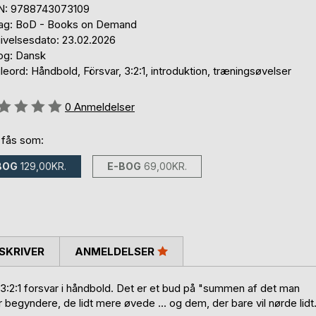
N: 9788743073109
lag: BoD - Books on Demand
ivelsesdato: 23.02.2026
og: Dansk
eord: Håndbold, Försvar, 3:2:1, introduktion, træningsøvelser
eldelse::
0
Anmeldelser
 fås som:
BOG
129,00KR.
E-BOG
69,00KR.
SKRIVER
ANMELDELSER
l 3:2:1 forsvar i håndbold. Det er et bud på "summen af det man
 begyndere, de lidt mere øvede ... og dem, der bare vil nørde lidt