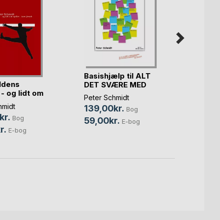
Basishjælp til ALT
ldens
Håndb
DET SVÆRE MED
 - og lidt om
T(...)
Peter 
Peter Schmidt
hmidt
199,
139,00kr.
Bog
kr.
Bog
59,00kr.
E-bog
r.
E-bog