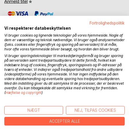
Anmeld titel
Fortrolighedspolitik
Vi respekterer databeskyttelsen
Vi bruger cookies og lignende teknologier på vores hjemmeside. Nogle af
dem er væsentlige og teknisk nødvendige. Vi bruger også analysemetoder
(f.eks. cookies eller fingeraftryk og sporing på serversiden) til at måle,
BESKRIVELSE
hvor ofte vores hjemmeside bliver besøgt, og hvordan den bliver brugt.
Vi bruger sporingsteknologier til markedsføringsformål og bruger sporing
på serversiden samt tredjepartsudbydere til dette formål, hvilket kan
Emmas far, Leif, råber og skælder ud, så Emma og hendes
indebære brug af cookies, fingeraftryk, sporingspixels og IP-adresser på
mor må dukke sig for de hårde ord hver dag. Den dag
tværs af enheder. Vi indlejrer også tredjepartsindhold fra andre udbydere
Emma holder julefrokost for klassens piger, kommer Leif
(videoplatforme) på vores hjemmeside. Vi har ingen indflydelse på den
videre databehandling og eventuelle sporing hos tredjepartsudbyderen.
uventet tidligt hjem og opdager dem. Og han bliver rasende
Med din indstilling giver du dit samtykke til de processer, der er beskrevet
og ender med at slå Emmas mor. Som en reaktion på det
ovenfor. Du kan tilbagekalde dit samtykke med virkning for fremtiden.
psykisk hårde miljø dukker der monstre op i Emmas liv.
(
Hæftelse og copyright
)
Læs om Emmas liv, og om hvordan hun får håndteret
monstrene, som hun ser, men som andre ikke kan se. Læs
NÆGT
NEJ, TILPAS COOKIES
om hvad veninderne siger, om hendes mor, om Jette, og
ACCEPTER ALLE
om Emma tør drømme om fremtiden igen.