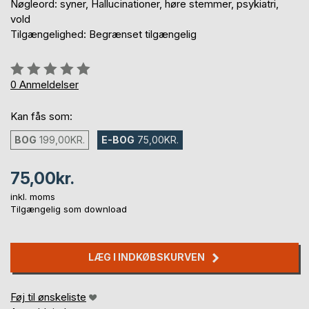
Nøgleord: syner, Hallucinationer, høre stemmer, psykiatri,
vold
Tilgængelighed: Begrænset tilgængelig
Anmeldelse::
0%
0
Anmeldelser
Kan fås som:
BOG
199,00KR.
E-BOG
75,00KR.
75,00kr.
inkl. moms
Tilgængelig som download
LÆG I INDKØBSKURVEN
Føj til ønskeliste