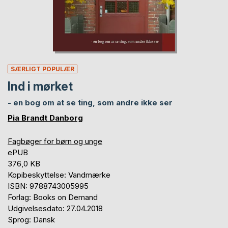
SÆRLIGT POPULÆR
Ind i mørket
- en bog om at se ting, som andre ikke ser
Pia Brandt Danborg
Fagbøger for børn og unge
ePUB
376,0 KB
Kopibeskyttelse: Vandmærke
ISBN: 9788743005995
Forlag: Books on Demand
Udgivelsesdato: 27.04.2018
Sprog: Dansk