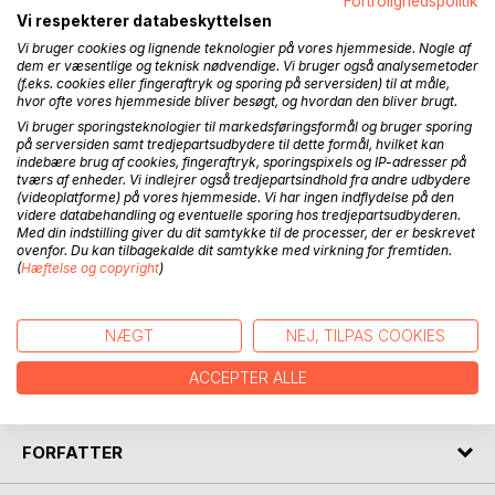
BESKRIVELSE
Fortrolighedspolitik
Vi respekterer databeskyttelsen
Vi bruger cookies og lignende teknologier på vores hjemmeside. Nogle af
Da Vicki træder ind i bussen, mødes hun af en flot, ung
dem er væsentlige og teknisk nødvendige. Vi bruger også analysemetoder
(f.eks. cookies eller fingeraftryk og sporing på serversiden) til at måle,
mand i et dyrt jakkesæt. Pludselig florerer tankerne, og et
hvor ofte vores hjemmeside bliver besøgt, og hvordan den bliver brugt.
håb, hun ikke længere troede fandtes, begynder at spire.
Vi bruger sporingsteknologier til markedsføringsformål og bruger sporing
Men Vicki lever i 'Kanten' - et lokalsamfund under afvikling
på serversiden samt tredjepartsudbydere til dette formål, hvilket kan
uden for de pulserende storbyers udvikling. Her er prisen
indebære brug af cookies, fingeraftryk, sporingspixels og IP-adresser på
på drømme høj, og ingen får de svar, de ønsker, så ingen
tværs af enheder. Vi indlejrer også tredjepartsindhold fra andre udbydere
(videoplatforme) på vores hjemmeside. Vi har ingen indflydelse på den
spørger. Vicki kan dog ikke undertrykke sine følelser, for
videre databehandling og eventuelle sporing hos tredjepartsudbyderen.
hvem er den fremmede, og hvad skal han i den lille by, som
Med din indstilling giver du dit samtykke til de processer, der er beskrevet
alle andre passerer?
ovenfor. Du kan tilbagekalde dit samtykke med virkning for fremtiden.
(
Hæftelse og copyright
)
Imellem byerne handler om dét Udkantsdanmark, ingen
taler om, og de færreste kender. Om at tro, men ikke
NÆGT
NEJ, TILPAS COOKIES
længere turde håbe. Om stærke bånd, der risikerer at
smuldre i et individualiseret velfærdssamfund, hvor de
ACCEPTER ALLE
bredeste skuldre ikke længere kan bære mest.
FORFATTER