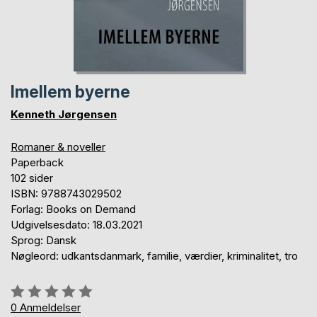
Imellem byerne
Kenneth Jørgensen
Romaner & noveller
Paperback
102 sider
ISBN: 9788743029502
Forlag: Books on Demand
Udgivelsesdato: 18.03.2021
Sprog: Dansk
Nøgleord: udkantsdanmark, familie, værdier, kriminalitet, tro
Anmeldelse::
0%
0
Anmeldelser