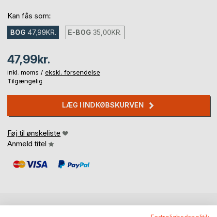
Kan fås som:
BOG
47,99KR.
E-BOG
35,00KR.
47,99kr.
inkl. moms /
ekskl. forsendelse
Tilgængelig
LÆG I INDKØBSKURVEN
Føj til ønskeliste
Anmeld titel