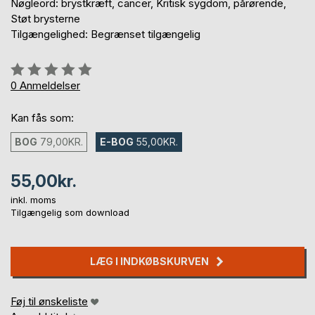
Nøgleord: brystkræft, cancer, Kritisk sygdom, pårørende,
Støt brysterne
Tilgængelighed: Begrænset tilgængelig
Anmeldelse::
0%
0
Anmeldelser
Kan fås som:
BOG
79,00KR.
E-BOG
55,00KR.
55,00kr.
inkl. moms
Tilgængelig som download
LÆG I INDKØBSKURVEN
Føj til ønskeliste