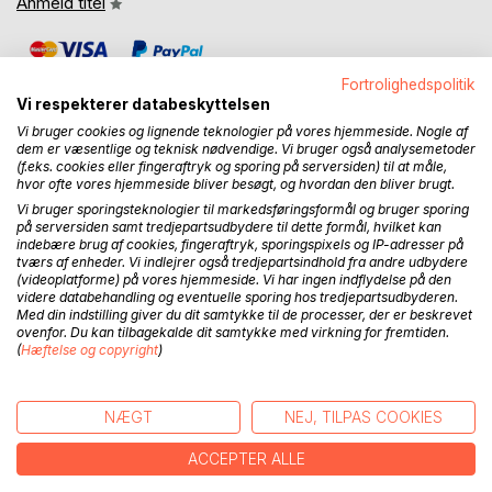
Anmeld titel
Fortrolighedspolitik
Vi respekterer databeskyttelsen
Vi bruger cookies og lignende teknologier på vores hjemmeside. Nogle af
dem er væsentlige og teknisk nødvendige. Vi bruger også analysemetoder
(f.eks. cookies eller fingeraftryk og sporing på serversiden) til at måle,
BESKRIVELSE
hvor ofte vores hjemmeside bliver besøgt, og hvordan den bliver brugt.
Vi bruger sporingsteknologier til markedsføringsformål og bruger sporing
på serversiden samt tredjepartsudbydere til dette formål, hvilket kan
"I Tumors favn" handler om at leve et halvt år med en
indebære brug af cookies, fingeraftryk, sporingspixels og IP-adresser på
tumor på størrelse med en appelsin inde i sit bryst. Alle
tværs af enheder. Vi indlejrer også tredjepartsindhold fra andre udbydere
forfatterens tanker, følelser og oplevelser beskrives fra
(videoplatforme) på vores hjemmeside. Vi har ingen indflydelse på den
videre databehandling og eventuelle sporing hos tredjepartsudbyderen.
den dag, hun får stillet brystkræftdiagnosen til den dag, hun
Med din indstilling giver du dit samtykke til de processer, der er beskrevet
er færdigbehandlet. Cirka et år senere og et bryst fattigere.
ovenfor. Du kan tilbagekalde dit samtykke med virkning for fremtiden.
(
Hæftelse og copyright
)
En lærerig og bevægende historie om at have fået en
kritisk sygdom. En fortælling, der når hele følelsesregistret
NÆGT
NEJ, TILPAS COOKIES
igennem og både giver anledning til smil og tårer.
ACCEPTER ALLE
Skrivestilen er intuitiv, umiddelbar både sart, følsom og rå
realistisk – krydret med besk humor. Let tilgængelig og