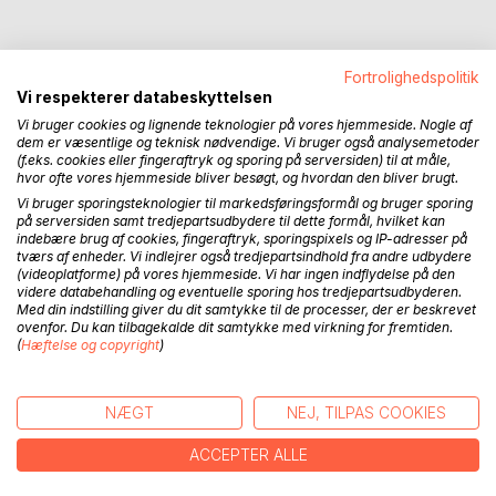
Fortrolighedspolitik
Vi respekterer databeskyttelsen
BESKRIVELSE
Vi bruger cookies og lignende teknologier på vores hjemmeside. Nogle af
dem er væsentlige og teknisk nødvendige. Vi bruger også analysemetoder
(f.eks. cookies eller fingeraftryk og sporing på serversiden) til at måle,
De tre fortællinger om Odd
hvor ofte vores hjemmeside bliver besøgt, og hvordan den bliver brugt.
Vi bruger sporingsteknologier til markedsføringsformål og bruger sporing
Bind 1 I begyndelsen var kaos (35 malerier)
på serversiden samt tredjepartsudbydere til dette formål, hvilket kan
indebære brug af cookies, fingeraftryk, sporingspixels og IP-adresser på
Efter sin kones død søger den fhv. advokat Odd ned til
tværs af enheder. Vi indlejrer også tredjepartsindhold fra andre udbydere
Tøndermarsken, hvor han skriver ægtepagter for
(videoplatforme) på vores hjemmeside. Vi har ingen indflydelse på den
udenlandske brudepar. Et tilbud på billig tandbehandling
videre databehandling og eventuelle sporing hos tredjepartsudbyderen.
fører ham til Baku, hvor han bliver involveret i et lille rus-sisk
Med din indstilling giver du dit samtykke til de processer, der er beskrevet
ovenfor. Du kan tilbagekalde dit samtykke med virkning for fremtiden.
energiselskabs (Rurikoz) kamp for at bevare
(
Hæftelse og copyright
)
uafhængigheden fra Kreml.
Bind 2 Baglæns tilbage (66 malerier)
NÆGT
NEJ, TILPAS COOKIES
Rurikoz er ved at gå i en fælde, da de bytter gasfelter med
Swedroil, men reddes på målstregen af Zia og Astar, et
ACCEPTER ALLE
pakistansk spionægtepar, og kaosturisten Odd, som er i