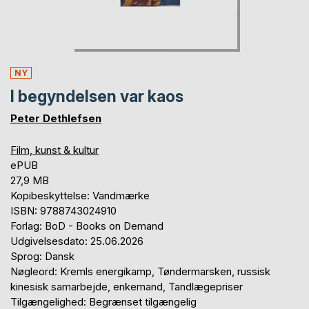
NY
I begyndelsen var kaos
Peter Dethlefsen
Film, kunst & kultur
ePUB
27,9 MB
Kopibeskyttelse: Vandmærke
ISBN: 9788743024910
Forlag: BoD - Books on Demand
Udgivelsesdato: 25.06.2026
Sprog: Dansk
Nøgleord: Kremls energikamp, Tøndermarsken, russisk
kinesisk samarbejde, enkemand, Tandlægepriser
Tilgængelighed: Begrænset tilgængelig