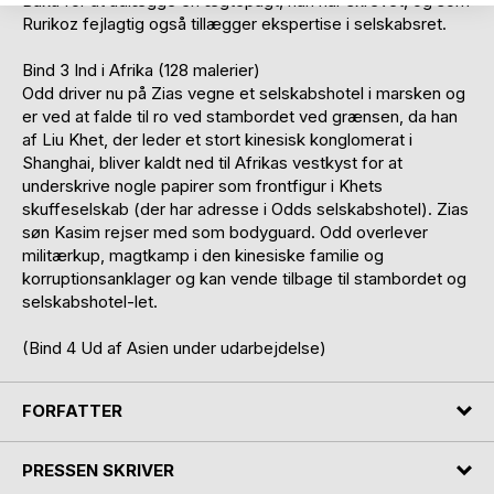
Baku for at udlægge en ægtepagt, han har skrevet, og som
Rurikoz fejlagtig også tillægger ekspertise i selskabsret.
Bind 3 Ind i Afrika (128 malerier)
Odd driver nu på Zias vegne et selskabshotel i marsken og
er ved at falde til ro ved stambordet ved grænsen, da han
af Liu Khet, der leder et stort kinesisk konglomerat i
Shanghai, bliver kaldt ned til Afrikas vestkyst for at
underskrive nogle papirer som frontfigur i Khets
skuffeselskab (der har adresse i Odds selskabshotel). Zias
søn Kasim rejser med som bodyguard. Odd overlever
militærkup, magtkamp i den kinesiske familie og
korruptionsanklager og kan vende tilbage til stambordet og
selskabshotel-let.
(Bind 4 Ud af Asien under udarbejdelse)
FORFATTER
PRESSEN SKRIVER