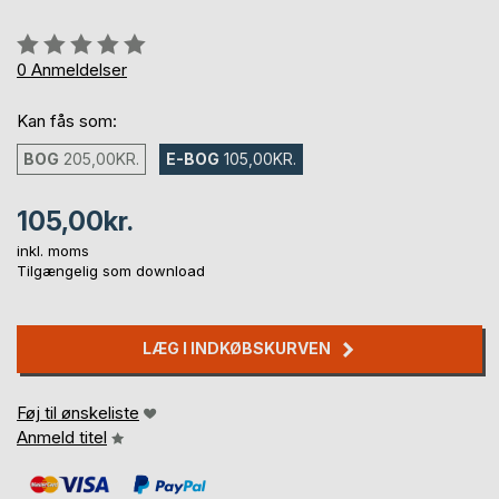
Anmeldelse::
0%
0
Anmeldelser
Kan fås som:
BOG
205,00KR.
E-BOG
105,00KR.
105,00kr.
inkl. moms
Tilgængelig som download
LÆG I INDKØBSKURVEN
Føj til ønskeliste
Anmeld titel