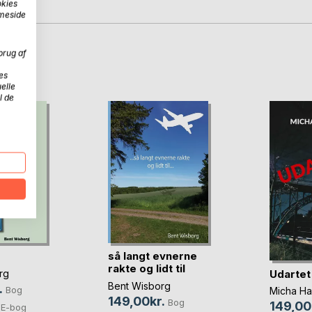
okies
mmeside
brug af
D
es
elle
l de
så langt evnerne
rakte og lidt til
Udartet
rg
Bent Wisborg
.
Bog
Micha Ha
149,00kr.
Bog
149,00
E-bog