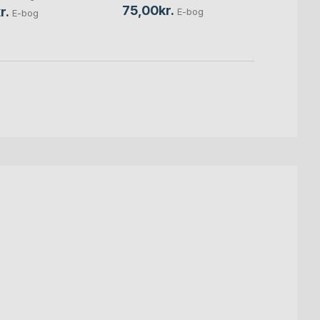
85,0
75,00kr.
r.
E-bog
E-bog