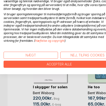
fra barneårene til de tidlige voksenår.
væsentlige og teknisk nødvendige. Vi bruger også analysemetoder (f.eks. co
eller fingeraftryk og sporing på serversiden) til at måle, hvor ofte vores hje
bliver besøgt, og hvordan den bliver brugt.
Vi bruger sporingsteknologier til markedsføringsformål og bruger sporing på
serversiden samt tredjepartsudbydere til dette formål, hvilket kan indebære 
FLERE TITLER HOS
Bo
cookies, fingeraftryk, sporingspixels og IP-adresser på tværs af enheder. Vi
indlejrer også tredjepartsindhold fra andre udbydere (videoplatforme) på vor
hjemmeside. Vi har ingen indflydelse på den videre databehandling og eventu
sporing hos tredjepartsudbyderen. Med din indstilling giver du dit samtykke ti
processer, der er beskrevet ovenfor. Du kan tilbagekalde dit samtykke med
virkning for fremtiden. (
Hæftelse og copyright
)
NÆGT
NEJ, TILPAS COOKIES
ACCEPTER ALLE
I skygger for solen
He too
Bent Wisborg
Bent Wisbo
eken
220,00kr.
167,99kr
Bog
Bog
115,00kr.
65,00kr.
E-bog