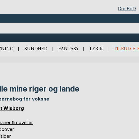
Om BoD
VNING
SUNDHED
FANTASY
LYRIK
TILBUD E-
alle mine riger og lande
børnebog for voksne
t Wisborg
aner & noveller
dcover
sider