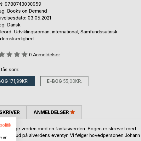
N: 9788743030959
lag: Books on Demand
ivelsesdato: 03.05.2021
og: Dansk
eord: Udviklingsroman, international, Samfundssatirisk,
domskærlighed
eldelse::
0
Anmeldelser
 fås som:
BOG
171,99KR.
E-BOG
55,00KR.
SKRIVER
ANMELDELSER
politik
den virkelige verden med en fantasiverden. Bogen er skrevet med
iver sig ud på alverdens eventyr. Vi følger hovedpersonen Johann
m er