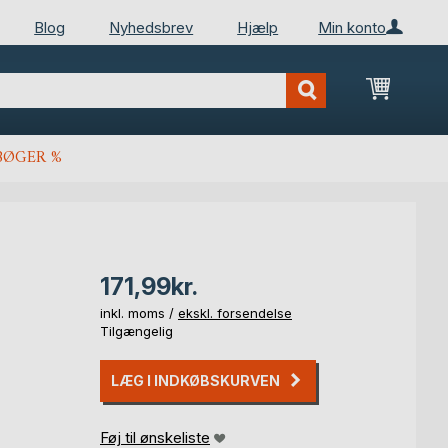
Blog
Nyhedsbrev
Hjælp
Min konto
Min ind
BØGER %
171,99kr.
inkl. moms /
ekskl. forsendelse
Tilgængelig
LÆG I INDKØBSKURVEN
Føj til ønskeliste