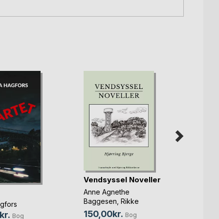
Vendsyssel Noveller
Maybe
road
Anne Agnethe
Hanna
Baggesen
,
Rikke
gfors
Lundsgaard Brøndt
, ...
130,
150,00kr.
kr.
Bog
Bog