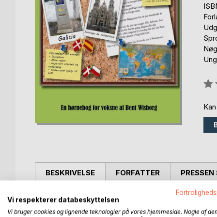
ISB
For
Udg
Spr
Nøgl
Ung
Anm
0%
Kan
BESKRIVELSE
FORFATTER
PRESSEN 
Fortroligheds
I alle mine riger og lande er en bog der blander 
Vi respekterer databeskyttelsen
udspring i erindringer, hvorfra hovedpersonen beg
Vi bruger cookies og lignende teknologier på vores hjemmeside. Nogle af de