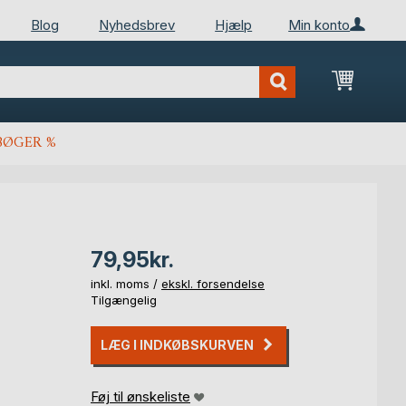
Blog
Nyhedsbrev
Hjælp
Min konto
Min ind
BØGER %
79,95kr.
inkl. moms /
ekskl. forsendelse
Tilgængelig
LÆG I INDKØBSKURVEN
Føj til ønskeliste