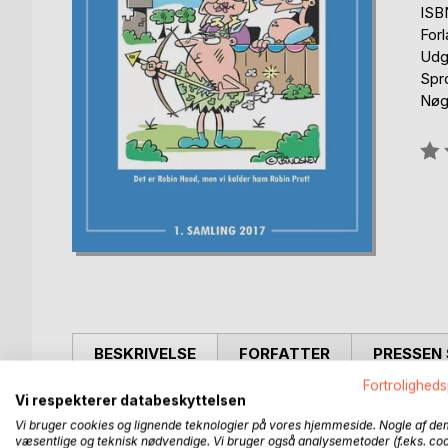
ISB
For
Udgi
Spr
Nøg
Anm
0%
BESKRIVELSE
FORFATTER
PRESSEN 
Fortroligheds
Vi respekterer databeskyttelsen
Bogen, som indeholder 98 sjove vittighedstegning
Vi bruger cookies og lignende teknologier på vores hjemmeside. Nogle af de
julegave eller fødselsdagsgave.
væsentlige og teknisk nødvendige. Vi bruger også analysemetoder (f.eks. co