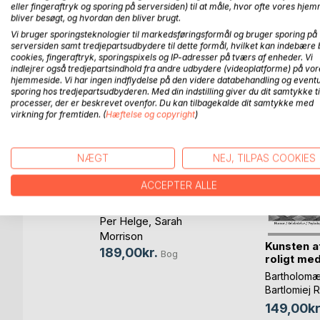
eller fingeraftryk og sporing på serversiden) til at måle, hvor ofte vores hje
bliver besøgt, og hvordan den bliver brugt.
Vi bruger sporingsteknologier til markedsføringsformål og bruger sporing på
FLERE TITLER HOS
Bo
serversiden samt tredjepartsudbydere til dette formål, hvilket kan indebære 
cookies, fingeraftryk, sporingspixels og IP-adresser på tværs af enheder. Vi
indlejrer også tredjepartsindhold fra andre udbydere (videoplatforme) på vor
hjemmeside. Vi har ingen indflydelse på den videre databehandling og eventu
sporing hos tredjepartsudbyderen. Med din indstilling giver du dit samtykke ti
processer, der er beskrevet ovenfor. Du kan tilbagekalde dit samtykke med
virkning for fremtiden. (
Hæftelse og copyright
)
NÆGT
NEJ, TILPAS COOKIES
e of Cars
ACCEPTER ALLE
Kontoret
Bog
Per Helge
,
Sarah
Morrison
Kunsten a
189,00kr.
Bog
roligt med
Bartholomæ
Bartlomiej 
Warszawsk
149,00kr