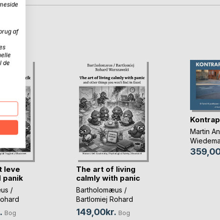
mmeside
D
brug af
es
elle
l de
Kontrap
Martin A
Wiedema
359,00
t leve
The art of living
 panik
calmly with panic
us /
Bartholomæus /
Rohard
Bartlomiej Rohard
i
Warszawski
.
149,00kr.
Bog
Bog