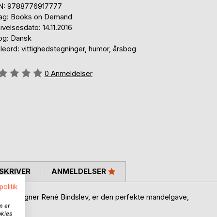
N: 9788776917777
lag: Books on Demand
velsesdato: 14.11.2016
og: Dansk
leord: vittighedstegninger, humor, årsbog
eldelse::
0
Anmeldelser
SKRIVER
ANMELDELSER
politik
er af tegner René Bindslev, er den perfekte mandelgave,
m er
okies