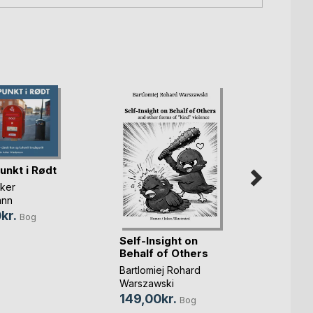
unkt i Rødt
nker
nn
kr.
Bog
Self-Insight on
Selvi
Behalf of Others
andre
Bartlomiej Rohard
Bartho
Warszawski
Bartlo
Warsz
149,00kr.
Bog
149,