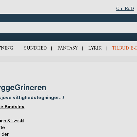
Om BoD
VNING
SUNDHED
FANTASY
LYRIK
TILBUD E-
ggeGrineren
sjove vittighedstegninger...!
é Bindslev
gn & livsstil
te
ider