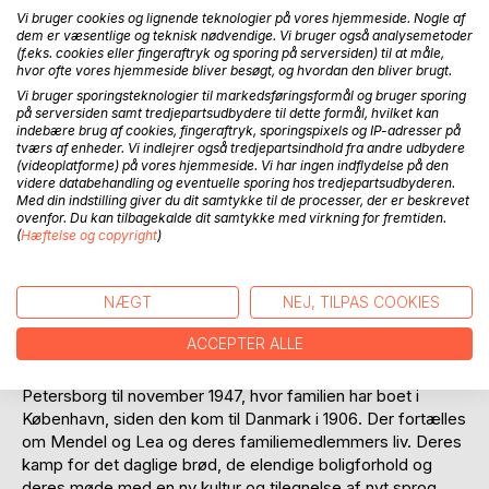
Anmeld titel
Vi bruger cookies og lignende teknologier på vores hjemmeside. Nogle af
dem er væsentlige og teknisk nødvendige. Vi bruger også analysemetoder
(f.eks. cookies eller fingeraftryk og sporing på serversiden) til at måle,
hvor ofte vores hjemmeside bliver besøgt, og hvordan den bliver brugt.
Vi bruger sporingsteknologier til markedsføringsformål og bruger sporing
på serversiden samt tredjepartsudbydere til dette formål, hvilket kan
indebære brug af cookies, fingeraftryk, sporingspixels og IP-adresser på
tværs af enheder. Vi indlejrer også tredjepartsindhold fra andre udbydere
(videoplatforme) på vores hjemmeside. Vi har ingen indflydelse på den
BESKRIVELSE
videre databehandling og eventuelle sporing hos tredjepartsudbyderen.
Med din indstilling giver du dit samtykke til de processer, der er beskrevet
ovenfor. Du kan tilbagekalde dit samtykke med virkning for fremtiden.
"Hurtigere Lea, lad os komme væk, løb, så løb da!" skreg
(
Hæftelse og copyright
)
Mendel rødblussende
og åndeløs … Det var den "blodige søndag" 1905 i St.
NÆGT
NEJ, TILPAS COOKIES
Petersborg ...
ACCEPTER ALLE
"Hvorom alting er" er en fortælling om en russisk-jødisk
immigrantfamilie. Fortællingen løber fra 1905 i St.
Petersborg til november 1947, hvor familien har boet i
København, siden den kom til Danmark i 1906. Der fortælles
om Mendel og Lea og deres familiemedlemmers liv. Deres
kamp for det daglige brød, de elendige boligforhold og
deres møde med en ny kultur og tilegnelse af nyt sprog.