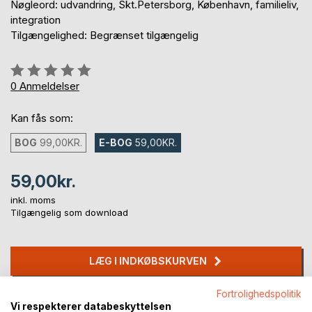
Nøgleord: udvandring, Skt.Petersborg, København, familieliv,
integration
Tilgængelighed: Begrænset tilgængelig
Anmeldelse::
0%
0
Anmeldelser
Kan fås som:
BOG
99,00KR.
E-BOG
59,00KR.
59,00kr.
inkl. moms
Tilgængelig som download
LÆG I INDKØBSKURVEN
Fortrolighedspolitik
Føj til ønskeliste
Vi respekterer databeskyttelsen