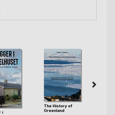
.
The History of
Greenland
 i
Alle l