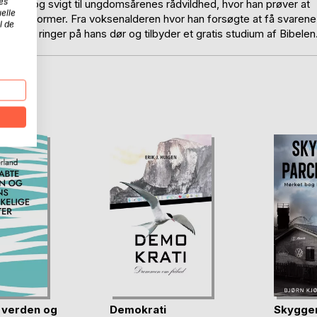
es
isbrug og svigt til ungdomsårenes rådvildhed, hvor han prøver at
elle
fundets normer. Fra voksenalderen hvor han forsøgte at få svarene
l de
 Vidner ringer på hans dør og tilbyder et gratis studium af Bibelen
D
 verden og
Demokrati
Skygger