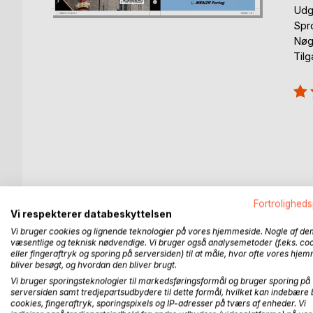
Udg
Spr
Nøgl
Til
Anm
100
Fortroligheds
BESKRIVELSE
FORFATTER
PRESSEN 
Vi respekterer databeskyttelsen
Vi bruger cookies og lignende teknologier på vores hjemmeside. Nogle af de
Fordomme om Jehovas Vidner er der nok af. Men hv
væsentlige og teknisk nødvendige. Vi bruger også analysemetoder (f.eks. co
eller fingeraftryk og sporing på serversiden) til at måle, hvor ofte vores hje
uden
bliver besøgt, og hvordan den bliver brugt.
religiøs baggrund vælger at blive et Jehovas Vidn
Vi bruger sporingsteknologier til markedsføringsformål og bruger sporing på
Denne ærlige bog er skrevet af Tom Thinggaard Pe
serversiden samt tredjepartsudbydere til dette formål, hvilket kan indebære 
indblik i de overvejelser, ræsonnementer og den und
cookies, fingeraftryk, sporingspixels og IP-adresser på tværs af enheder. Vi