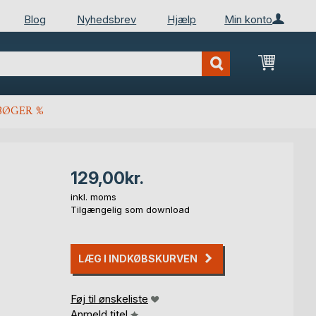
Blog
Nyhedsbrev
Hjælp
Min konto
Min ind
BØGER %
129,00kr.
inkl. moms
Tilgængelig som download
LÆG I INDKØBSKURVEN
Føj til ønskeliste
Anmeld titel