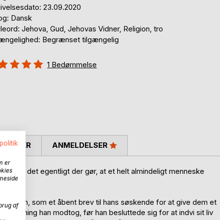
ivelsesdato: 23.09.2020
og: Dansk
eord: Jehova, Gud, Jehovas Vidner, Religion, tro
gængelighed: Begrænset tilgængelig
eldelse::
1
Bedømmelse
%
politik
SKRIVER
ANMELDELSER
m er
ad er det egentligt der gør, at et helt almindeligt menneske
okies
mmeside
e?
dersen, som et åbent brev til hans søskende for at give dem et
brug af
ervisning han modtog, før han besluttede sig for at indvi sit liv