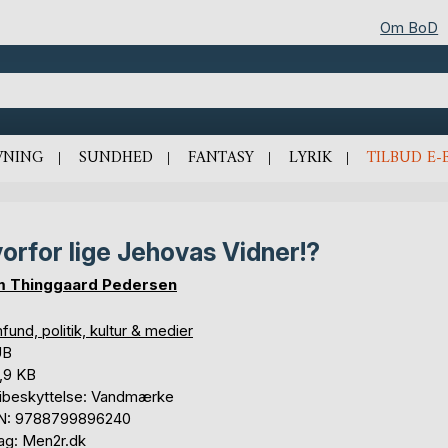
Om BoD
VNING
SUNDHED
FANTASY
LYRIK
TILBUD E-
orfor lige Jehovas Vidner!?
 Thinggaard Pedersen
und, politik, kultur & medier
UB
,9 KB
ibeskyttelse: Vandmærke
N: 9788799896240
lag: Men2r.dk