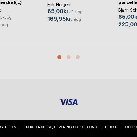
eskel(...)
parcelh
Erik Huigen
d
Bjørn Sc
65,00kr.
E-bog
85,00k
E-bog
169,95kr.
Bog
225,00
Bog
KYTTELSE
FORSENDELSE, LEVERING OG BETALING
HJÆLP
COOKI