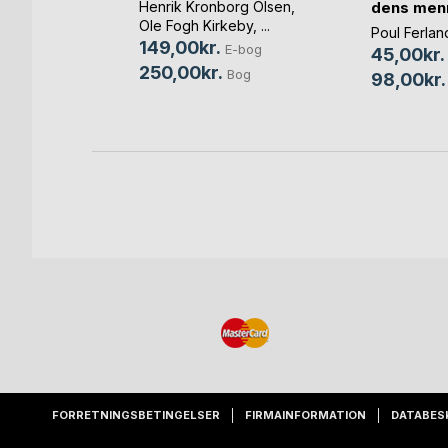
dens menn
Henrik Kronborg Olsen
,
Ole Fogh Kirkeby
, ...
Poul Ferlan
bog
149,00kr.
E-bog
45,00kr.
Bog
250,00kr.
Bog
98,00kr.
FORRETNINGSBETINGELSER
FIRMAINFORMATION
DATABES