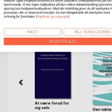
indlejrer også tredjepartsindhold fra andre udbydere (videoplatforme) på vor
til Gud. Fra barndommen i en familie med alkoholm
hjemmeside. Vi har ingen indflydelse på den videre databehandling og eventu
forstå den verden han lever i og tilpasse sig sam
sporing hos tredjepartsudbyderen. Med din indstilling giver du dit samtykke ti
på livets store spørgsmål til den dag, hvor Jehovas
processer, der er beskrevet ovenfor. Du kan tilbagekalde dit samtykke med
virkning for fremtiden. (
Hæftelse og copyright
)
NÆGT
NEJ, TILPAS COOKIES
FLERE TITLER HOS
Bo
ACCEPTER ALLE
At være forud for
sig selv
det
Den tabte