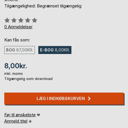
Tilgængelighed: Begrænset tilgængelig
Anmeldelse::
0%
0
Anmeldelser
Kan fås som:
BOG
87,00KR.
E-BOG
8,00KR.
8,00kr.
inkl. moms
Tilgængelig som download
LÆG I INDKØBSKURVEN
Føj til ønskeliste
Anmeld titel