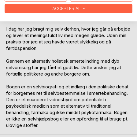
løb, meditation, yoga og cannabis som er en mild
ACCEPTER ALLE
psykedelika, og ved behov har jeg mikrodoseret klassisk
psykedelika som psilocybin og LSD.
I dag har jeg bragt mig selv derhen, hvor jeg går på arbejde
og lever et meningsfuldt liv med megen glæde. Uden min
praksis tror jeg at jeg havde været ulykkelig og på
førtidspension.
Gennem en alternativ holistisk smertelindring med dyb
selvomsorg har jeg fået et godt liv. Dette ønsker jeg at
fortælle politikere og andre borgere om.
Bogen er en selvbiografi og et indlæg i den politiske debat
for borgernes ret til selvbestemmelse i smertebehandling.
Den er et nuanceret vidnesbyrd om potentialet i
psykedelisk medicin som et alternativ til traditionel
behandling, farmaka og ikke mindst psykofarmaka. Bogen
er ikke en selvhjælpsbog eller en opfordring til at bruge pt.
ulovlige stoffer.