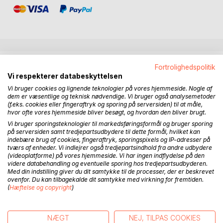
BESKRIVELSE
Fortrolighedspolitik
Vi respekterer databeskyttelsen
Vi bruger cookies og lignende teknologier på vores hjemmeside. Nogle af
I “Hvem har retten til mine smerter?” fortæller jeg om
dem er væsentlige og teknisk nødvendige. Vi bruger også analysemetoder
rejsen, som har bragt mig ud af mørket og ind i lyset efter
(f.eks. cookies eller fingeraftryk og sporing på serversiden) til at måle,
hvor ofte vores hjemmeside bliver besøgt, og hvordan den bliver brugt.
mit livs katastrofer. Fra at have en hverdag med
invaliderende fysiske smerter og ubehag pga uhelbredelig
Vi bruger sporingsteknologier til markedsføringsformål og bruger sporing
på serversiden samt tredjepartsudbydere til dette formål, hvilket kan
knoglemarvskræft, behandling og skader på min krop. Fra
indebære brug af cookies, fingeraftryk, sporingspixels og IP-adresser på
tilbagevendende mareridt og flashbacks fra traumer som
tværs af enheder. Vi indlejrer også tredjepartsindhold fra andre udbydere
pårørende til skizoaffektiv lidelse, med mentale
(videoplatforme) på vores hjemmeside. Vi har ingen indflydelse på den
videre databehandling og eventuelle sporing hos tredjepartsudbyderen.
overbelastningsskader til følge. Fra dyb sorg, skam og
Med din indstilling giver du dit samtykke til de processer, der er beskrevet
skyld efter min kære søns selvmord. Fra angst, melankoli,
ovenfor. Du kan tilbagekalde dit samtykke med virkning for fremtiden.
depression og selvmordstanker. Er jeg nu kommet til et
(
Hæftelse og copyright
)
sted, hvor de fleste dage er gode, og mange er dejlige.
Vejen dertil har været en daglig praksis, som bl.a. består af
NÆGT
NEJ, TILPAS COOKIES