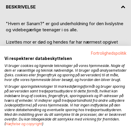
BESKRIVELSE
"Hvem er Sanam?" er god underholdning for den livslystne
og videbegærlige teenager i os alle.
Lizettes mor er død og hendes far har nærmest opgivet
livet. Heldigvis for Lizette findes det sociale medie
Fortrolighedspolitik
OurBreak, hvor alle fra skolen hænger ud. Her finder Lizette
Vi respekterer databeskyttelsen
en forstående ven at tale med. Men hvem er denne ven
Vi bruger cookies og lignende teknologier på vores hjemmeside. Nogle af
egentlig, og hvorfor bliver Lizette helt rundt på gulvet, da
dem er væsentlige og teknisk nødvendige. Vi bruger også analysemetoder
hun begynder at spille musical-teater med den søde, nye
(f.eks. cookies eller fingeraftryk og sporing på serversiden) til at måle,
pige på skolen, Sanam fra Syrien?
hvor ofte vores hjemmeside bliver besøgt, og hvordan den bliver brugt.
Vi bruger sporingsteknologier til markedsføringsformål og bruger sporing
Hvad er virkelighed og hvad er virtuelt reality i denne
på serversiden samt tredjepartsudbydere til dette formål, hvilket kan
indebære brug af cookies, fingeraftryk, sporingspixels og IP-adresser på
gribende fortælling om venskab, følelser og indviklede
tværs af enheder. Vi indlejrer også tredjepartsindhold fra andre udbydere
kæresteforhold?
(videoplatforme) på vores hjemmeside. Vi har ingen indflydelse på den
videre databehandling og eventuelle sporing hos tredjepartsudbyderen.
Med din indstilling giver du dit samtykke til de processer, der er beskrevet
Uddrag af bogen:
ovenfor. Du kan tilbagekalde dit samtykke med virkning for fremtiden.
I dag efter prøverne har jeg besluttet at invitere Sanam
(
Hæftelse og copyright
)
med hjem. Jeg er nødt til at fortælle hende, hvordan jeg har