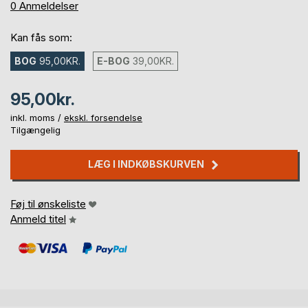
0%
0
Anmeldelser
Kan fås som:
BOG
95,00KR.
E-BOG
39,00KR.
95,00kr.
inkl. moms /
ekskl. forsendelse
Tilgængelig
LÆG I INDKØBSKURVEN
Føj til ønskeliste
Anmeld titel