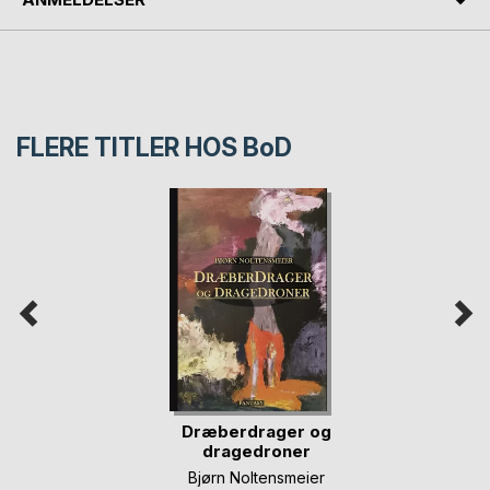
FLERE TITLER HOS
BoD
Dræberdrager og
dragedroner
Bjørn Noltensmeier