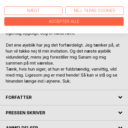
det med hende. Ellers bliver jeg skør. Hun må da også vide
det allerede?
NÆGT
NEJ, TILPAS COOKIES
Jeg har flere gange fanget hende i at se på mig, når vi har
prøver. Når hun tror, jeg er optaget af andre ting. Men jeg
ACCEPTER ALLE
er kun optaget af hende. Jeg ser alt, hvad hun gør. Det er
egentlig sygeligt. Jeg er hårdt ramt.
Det ene øjeblik har jeg det forfærdeligt. Jeg tænker på, at
hun vil takke nej til min invitation. Og det næste øjeblik
vidunderligt, mens jeg forestiller mig Sanam og mig
sammen på mit værelse.
Tænk, hvis hun siger, at hun er fuldstændig, vanvittig, vild
med mig. Ligesom jeg er med hende! Så kan vi stå og se
hinanden længe ind i øjnene. Suk.
FORFATTER
PRESSEN SKRIVER
ANMELDELSER