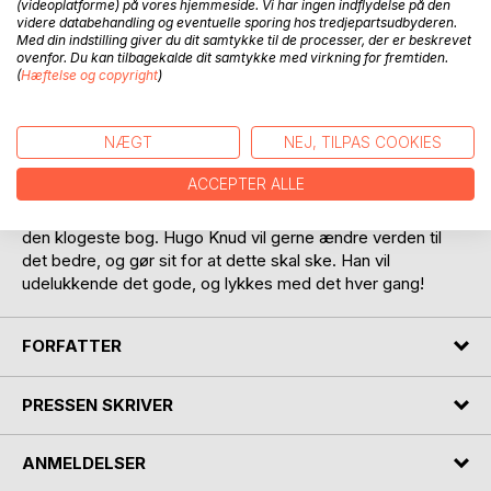
(videoplatforme) på vores hjemmeside. Vi har ingen indflydelse på den
videre databehandling og eventuelle sporing hos tredjepartsudbyderen.
Med din indstilling giver du dit samtykke til de processer, der er beskrevet
ovenfor. Du kan tilbagekalde dit samtykke med virkning for fremtiden.
(
Hæftelse og copyright
)
BESKRIVELSE
NÆGT
NEJ, TILPAS COOKIES
ACCEPTER ALLE
Bogen indeholder 3 historier om drengen Hugo Knud, som
er stærk som en okse, hurtig som en leopard og klog som
den klogeste bog. Hugo Knud vil gerne ændre verden til
det bedre, og gør sit for at dette skal ske. Han vil
udelukkende det gode, og lykkes med det hver gang!
FORFATTER
PRESSEN SKRIVER
ANMELDELSER