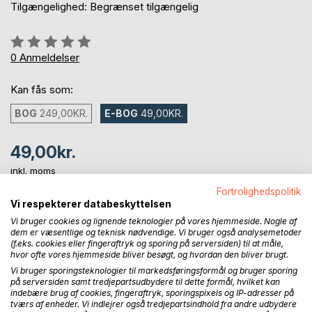
Tilgængelighed: Begrænset tilgængelig
Anmeldelse::
0%
0
Anmeldelser
Kan fås som:
BOG
249,00KR.
E-BOG
49,00KR.
49,00kr.
inkl. moms
Tilgængelig som download
Fortrolighedspolitik
Vi respekterer databeskyttelsen
Vi bruger cookies og lignende teknologier på vores hjemmeside. Nogle af
LÆG I INDKØBSKURVEN
dem er væsentlige og teknisk nødvendige. Vi bruger også analysemetoder
(f.eks. cookies eller fingeraftryk og sporing på serversiden) til at måle,
hvor ofte vores hjemmeside bliver besøgt, og hvordan den bliver brugt.
Vi bruger sporingsteknologier til markedsføringsformål og bruger sporing
Føj til ønskeliste
på serversiden samt tredjepartsudbydere til dette formål, hvilket kan
Anmeld titel
indebære brug af cookies, fingeraftryk, sporingspixels og IP-adresser på
tværs af enheder. Vi indlejrer også tredjepartsindhold fra andre udbydere