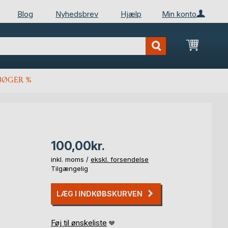
Blog
Nyhedsbrev
Hjælp
Min konto
Min ind
BØGER %
100,00kr.
inkl. moms /
ekskl. forsendelse
Tilgængelig
LÆG I INDKØBSKURVEN
Føj til ønskeliste