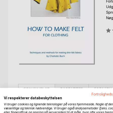
For
Udg
Spr
Nøgl
Anm
0%
BESKRIVELSE
FORFATTER
PRESSEN 
Fortroligheds
Vi respekterer databeskyttelsen
The book includes a collection of techniques for the
Vi bruger cookies og lignende teknologier på vores hjemmeside. Nogle af de
garments.
væsentlige og teknisk nødvendige. Vi bruger også analysemetoder (f.eks. co
eller fingeraftryk og sporing på serversiden) til at måle, hvor ofte vores hje