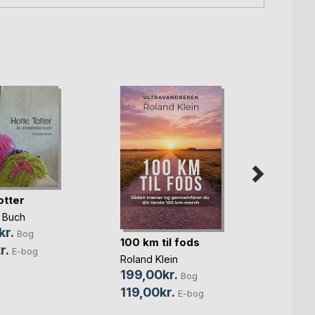
otter
e Buch
kr.
Bog
Jakk
100 km til fods
r.
E-bog
Gertr
Roland Klein
348,
199,00kr.
Bog
119,00kr.
E-bog