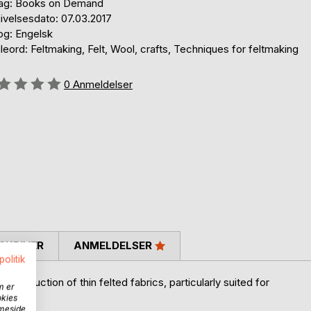
lag: Books on Demand
ivelsesdato: 07.03.2017
og: Engelsk
eord: Feltmaking, Felt, Wool, crafts, Techniques for feltmaking
eldelse::
0
Anmeldelser
SKRIVER
ANMELDELSER
politik
 production of thin felted fabrics, particularly suited for
m er
okies
mmeside