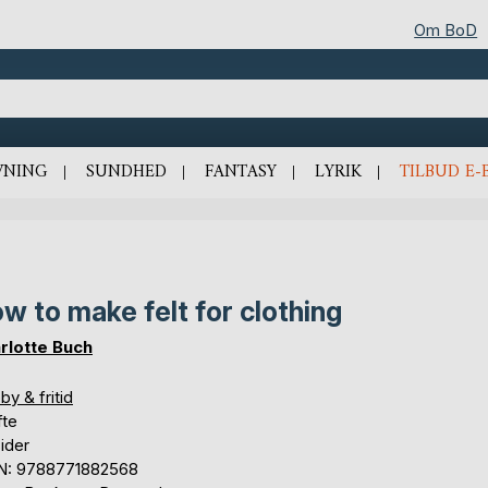
Om BoD
VNING
SUNDHED
FANTASY
LYRIK
TILBUD E-
w to make felt for clothing
rlotte Buch
y & fritid
te
ider
N: 9788771882568