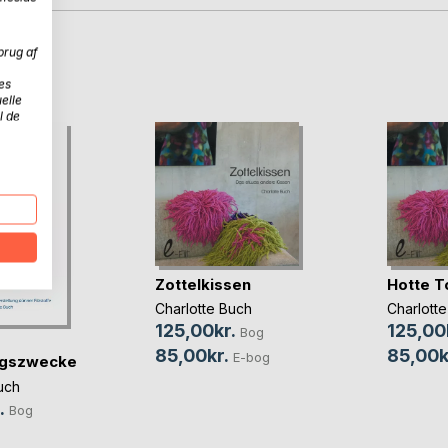
brug af
D
es
elle
l de
Zottelkissen
Hotte T
Charlotte Buch
Charlott
125,00kr.
125,00
Bog
85,00kr.
85,00k
E-bog
ngszwecke
uch
.
Bog