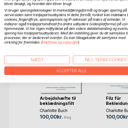
bliver besøgt, og hvordan den bliver brugt.
Vi bruger sporingsteknologier til markedsføringsformål og bruger sporing på
serversiden samt tredjepartsudbydere til dette formål, hvilket kan indebære 
FLERE TITLER HOS
Bo
cookies, fingeraftryk, sporingspixels og IP-adresser på tværs af enheder. Vi
indlejrer også tredjepartsindhold fra andre udbydere (videoplatforme) på vor
hjemmeside. Vi har ingen indflydelse på den videre databehandling og eventu
sporing hos tredjepartsudbyderen. Med din indstilling giver du dit samtykke ti
processer, der er beskrevet ovenfor. Du kan tilbagekalde dit samtykke med
virkning for fremtiden. (
Hæftelse og copyright
)
NÆGT
NEJ, TILPAS COOKIES
ACCEPTER ALLE
Arbejdshæfte til
Filz für
håndbog
beklædningsfilt
Bekleidu
spil
Charlotte Buch
Charlotte B
r
100,00kr.
100,00kr
Bog
Bog
bog