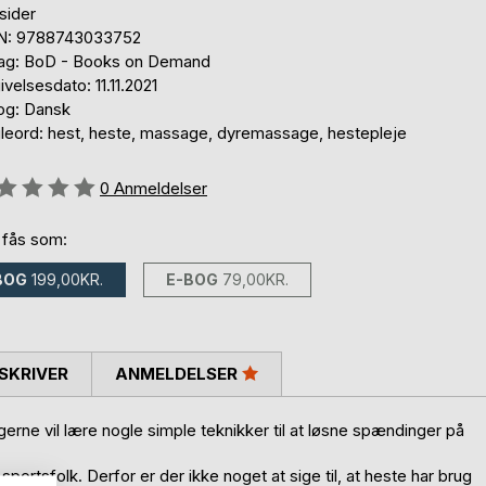
sider
N: 9788743033752
lag: BoD - Books on Demand
velsesdato: 11.11.2021
og: Dansk
leord: hest, heste, massage, dyremassage, hestepleje
eldelse::
0
Anmeldelser
 fås som:
BOG
199,00KR.
E-BOG
79,00KR.
SKRIVER
ANMELDELSER
erne vil lære nogle simple teknikker til at løsne spændinger på
portsfolk. Derfor er der ikke noget at sige til, at heste har brug