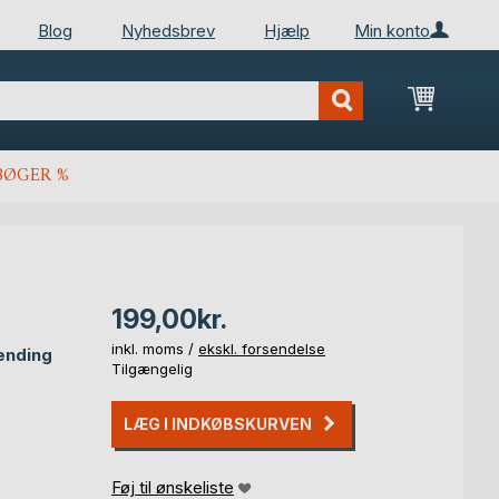
Blog
Nyhedsbrev
Hjælp
Min konto
Min ind
BØGER %
199,00kr.
inkl. moms /
ekskl. forsendelse
pænding
Tilgængelig
LÆG I INDKØBSKURVEN
Føj til ønskeliste