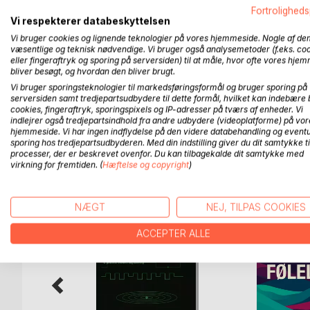
for massage og anden afspænding, ligesom mang
Fortroligheds
Vi respekterer databeskyttelsen
I dag ved vi, at massage kan øge hestens trivsel 
Vi bruger cookies og lignende teknologier på vores hjemmeside. Nogle af de
væsentlige og teknisk nødvendige. Vi bruger også analysemetoder (f.eks. co
præstationer i ridningen forbedres markant ved 
eller fingeraftryk og sporing på serversiden) til at måle, hvor ofte vores hje
bliver besøgt, og hvordan den bliver brugt.
Nogle tilfælde kræver professionel hjælp, men oft
Vi bruger sporingsteknologier til markedsføringsformål og bruger sporing på
svært. Denne bog hjælper dig i gang!
serversiden samt tredjepartsudbydere til dette formål, hvilket kan indebære 
cookies, fingeraftryk, sporingspixels og IP-adresser på tværs af enheder. Vi
indlejrer også tredjepartsindhold fra andre udbydere (videoplatforme) på vor
hjemmeside. Vi har ingen indflydelse på den videre databehandling og eventu
sporing hos tredjepartsudbyderen. Med din indstilling giver du dit samtykke ti
FLERE TITLER HOS
Bo
processer, der er beskrevet ovenfor. Du kan tilbagekalde dit samtykke med
virkning for fremtiden. (
Hæftelse og copyright
)
NÆGT
NEJ, TILPAS COOKIES
ACCEPTER ALLE