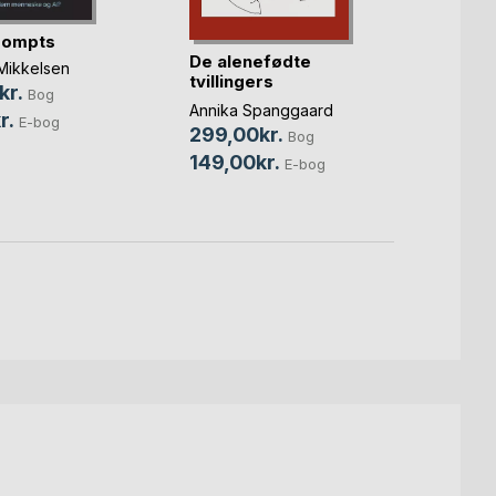
rompts
De alenefødte
For sy
Mikkelsen
tvillingers
hørt – 
kr.
Bog
nervesystem
Bolett
Annika Spanggaard
r.
E-bog
349,
299,00kr.
Bog
79,0
149,00kr.
E-bog