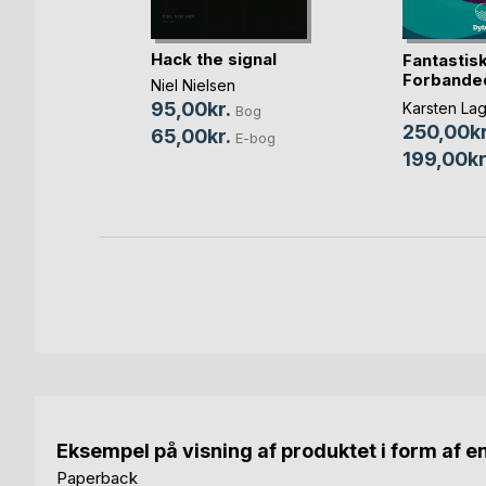
 med
Hack the signal
Fantastis
ram (LD)
Forbande
Niel Nielsen
tonsen
Følelser
95,00kr.
Karsten La
Bog
Bog
250,00kr
65,00kr.
E-bog
199,00kr
Eksempel på visning af produktet i form af e
Paperback