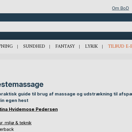
Om BoD
VNING
SUNDHED
FANTASY
LYRIK
TILBUD E-
estemassage
praktisk guide til brug af massage og udstrækning til afs
din egen hest
tina Hvidemose Pedersen
r, miljø & teknik
erback