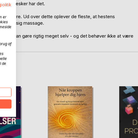
e mennesker har det.
politik
og velvære. Ud over dette oplever de fleste, at hestens
m er
okies
regelmæssig massage.
mmeside
e kan man gøre rigtig meget selv - og det behøver ikke at være
brug af
es
elle
l de
D