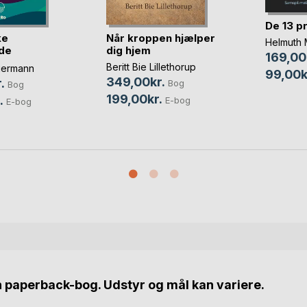
De 13 p
ke
Når kroppen hjælper
Helmuth 
de
dig hjem
169,00
Beritt Bie Lillethorup
germann
99,00k
349,00kr.
.
Bog
Bog
199,00kr.
.
E-bog
E-bog
n paperback-bog. Udstyr og mål kan variere.