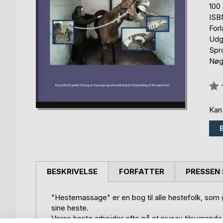
100 
ISB
For
Udgi
Spr
Nøg
Anm
0%
Kan
BESKRIVELSE
FORFATTER
PRESSEN 
"Hestemassage" er en bog til alle hestefolk, som g
sine heste.
Vores heste arbejder ofte på et niveau tilsvarende s