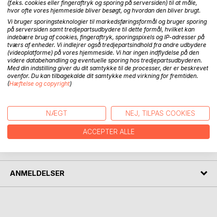
(f.eks. cookies eller fingeraftryk og sporing på serversiden) til at måle,
hvor ofte vores hjemmeside bliver besøgt, og hvordan den bliver brugt.
BESKRIVELSE
Vi bruger sporingsteknologier til markedsføringsformål og bruger sporing
på serversiden samt tredjepartsudbydere til dette formål, hvilket kan
indebære brug af cookies, fingeraftryk, sporingspixels og IP-adresser på
Biskop Ole Bertelsen fylder 100 år den 18. maj 2025.
tværs af enheder. Vi indlejrer også tredjepartsindhold fra andre udbydere
Dette er et festskrift med en samling af Ole Bertelsens
(videoplatforme) på vores hjemmeside. Vi har ingen indflydelse på den
videre databehandling og eventuelle sporing hos tredjepartsudbyderen.
prædikenmanuskripter fra hans seneste tiår som biskop
Med din indstilling giver du dit samtykke til de processer, der er beskrevet
tillige med hans hilsen på egne, bispekollegers &
ovenfor. Du kan tilbagekalde dit samtykke med virkning for fremtiden.
folkekirkens vegne til pave Johannes Paul II fra 1989 samt
(
Hæftelse og copyright
)
nogle enkelte tidligere manuskripter.
NÆGT
NEJ, TILPAS COOKIES
FORFATTER
ACCEPTER ALLE
PRESSEN SKRIVER
ANMELDELSER