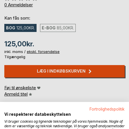
0%
0
Anmeldelser
Kan fås som:
BOG
125,00KR.
E-BOG
85,00KR.
125,00kr.
inkl. moms /
ekskl. forsendelse
Tilgængelig
LÆG I INDKØBSKURVEN
Føj til ønskeliste
Anmeld titel
Fortrolighedspolitik
Vi respekterer databeskyttelsen
Vi bruger cookies og lignende teknologier på vores hjemmeside. Nogle af
dem er væsentlige og teknisk nødvendige. Vi bruger også analysemetoder