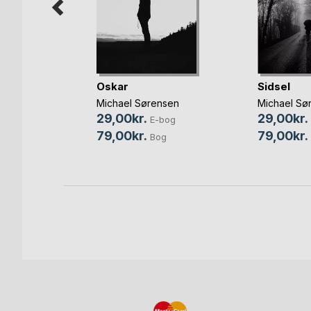
ævel
Oskar
Sidsel
nsen
,
Michael Sørensen
Michael Sø
nhagen
, ...
29,00kr.
29,00kr.
E-bog
bog
79,00kr.
79,00kr.
Bog
g