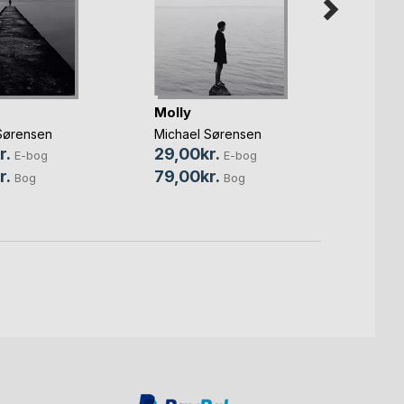
Molly
De Tr
Sørensen
Michael Sørensen
Olivia
Søren
r.
29,00kr.
E-bog
E-bog
49,0
r.
79,00kr.
Bog
Bog
99,0