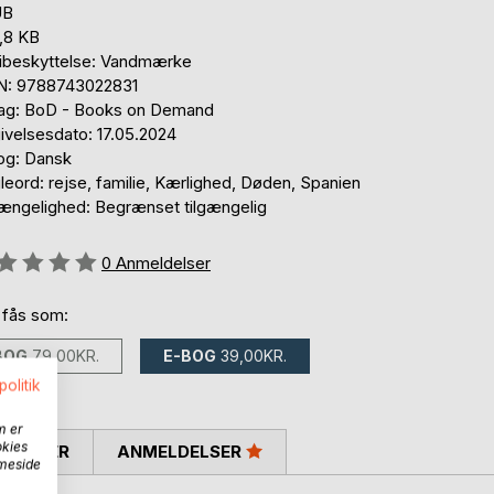
UB
,8 KB
ibeskyttelse: Vandmærke
N: 9788743022831
lag: BoD - Books on Demand
ivelsesdato: 17.05.2024
og: Dansk
eord: rejse, familie, Kærlighed, Døden, Spanien
gængelighed: Begrænset tilgængelig
eldelse::
0
Anmeldelser
 fås som:
BOG
79,00KR.
E-BOG
39,00KR.
politik
m er
okies
SKRIVER
ANMELDELSER
mmeside