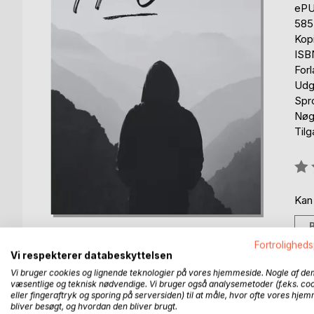
eP
585
Kop
ISB
For
Udg
Spr
Nøgl
Til
Anm
0%
Kan
Fortroligheds
Vi respekterer databeskyttelsen
Vi bruger cookies og lignende teknologier på vores hjemmeside. Nogle af de
væsentlige og teknisk nødvendige. Vi bruger også analysemetoder (f.eks. co
BESKRIVELSE
FORFATTER
PRESSEN 
eller fingeraftryk og sporing på serversiden) til at måle, hvor ofte vores hje
bliver besøgt, og hvordan den bliver brugt.