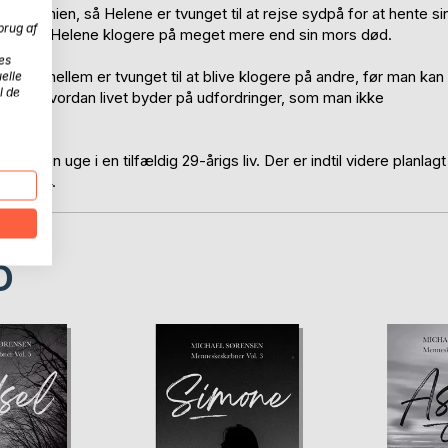
 i Spanien, så Helene er tvunget til at rejse sydpå for at hente si
brug af
, der gør Helene klogere på meget mere end sin mors død.
es
indimellem er tvunget til at blive klogere på andre, før man kan
elle
l de
rie om, hvordan livet byder på udfordringer, som man ikke
er en uge i en tilfældig 29-årigs liv. Der er indtil videre planlagt
t af 2024.
D