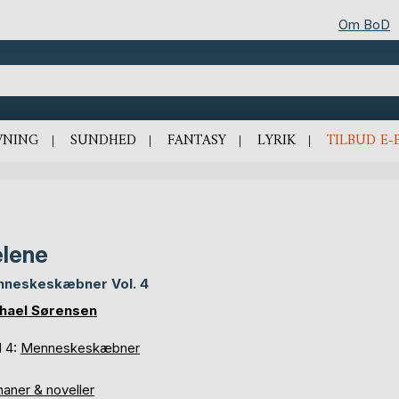
Om BoD
VNING
SUNDHED
FANTASY
LYRIK
TILBUD E-
lene
neskeskæbner Vol. 4
hael Sørensen
d 4:
Menneskeskæbner
aner & noveller