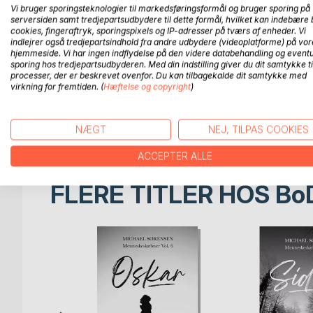
Vi bruger sporingsteknologier til markedsføringsformål og bruger sporing på
Helenes mor er død. De jordiske rester befinder sig
serversiden samt tredjepartsudbydere til dette formål, hvilket kan indebære 
mor hjem. Det skal dog vise sig at være en rejse
cookies, fingeraftryk, sporingspixels og IP-adresser på tværs af enheder. Vi
indlejrer også tredjepartsindhold fra andre udbydere (videoplatforme) på vor
Helene er historien om, hvordan man som menneske 
hjemmeside. Vi har ingen indflydelse på den videre databehandling og eventu
sporing hos tredjepartsudbyderen. Med din indstilling giver du dit samtykke ti
blive klogere på sig selv. Det er samtidig en histo
processer, der er beskrevet ovenfor. Du kan tilbagekalde dit samtykke med
nødvendigvis løser bedre på egen hånd.
virkning for fremtiden. (
Hæftelse og copyright
)
Menneskeskæbner er en serie af noveller, der beskriv
ni noveller i serien, som alle vil blive udgivet i løbe
NÆGT
NEJ, TILPAS COOKIES
ACCEPTER ALLE
FLERE TITLER HOS
Bo