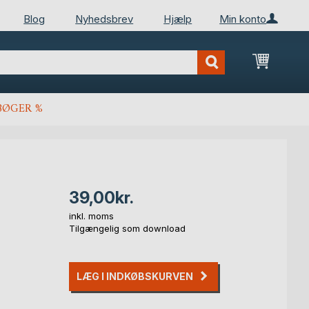
Blog
Nyhedsbrev
Hjælp
Min konto
Min ind
BØGER %
39,00kr.
inkl. moms
Tilgængelig som download
LÆG I INDKØBSKURVEN