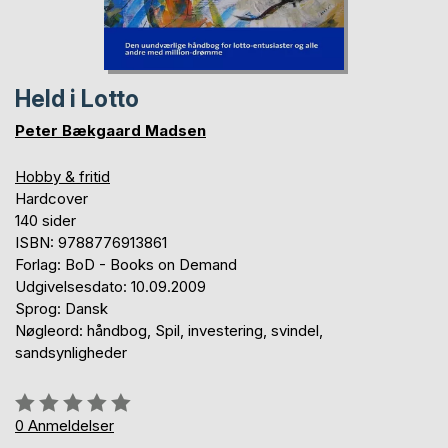
Held i Lotto
Peter Bækgaard Madsen
Hobby & fritid
Hardcover
140 sider
ISBN: 9788776913861
Forlag: BoD - Books on Demand
Udgivelsesdato: 10.09.2009
Sprog: Dansk
Nøgleord: håndbog, Spil, investering, svindel,
sandsynligheder
Anmeldelse::
0%
0
Anmeldelser