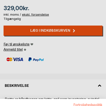
329,00kr.
inkl. moms /
ekskl. forsendelse
Tilgængelig
LÆG I INDKØBSKURVEN
Føj til ønskeliste
Anmeld titel
BESKRIVELSE
Dette er håndbogen om lotto, spil som investering, svindel,
sandsynligheder, systemer og dybsindig matematik...
Fortrolighedspolitik