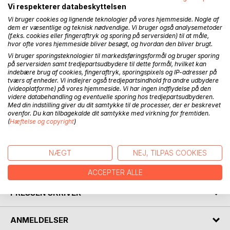
Vi respekterer databeskyttelsen
Hvis du allerede spiller lotto, kan du læse om
Vi bruger cookies og lignende teknologier på vores hjemmeside. Nogle af
lottosystemer, og få indblik i hvilken "skjult" systematik der
dem er væsentlige og teknisk nødvendige. Vi bruger også analysemetoder
(f.eks. cookies eller fingeraftryk og sporing på serversiden) til at måle,
er i Lotto. Du får en opskrift på hvordan du kan træne dit
hvor ofte vores hjemmeside bliver besøgt, og hvordan den bliver brugt.
held, og hvordan du altid vinder i Lotto.
Vi bruger sporingsteknologier til markedsføringsformål og bruger sporing
på serversiden samt tredjepartsudbydere til dette formål, hvilket kan
Har du aldrig spillet lotto, bliver du præsenteret for en bred
indebære brug af cookies, fingeraftryk, sporingspixels og IP-adresser på
tværs af enheder. Vi indlejrer også tredjepartsindhold fra andre udbydere
vifte af spil med million-gevinster, og du får indblik i, hvor
(videoplatforme) på vores hjemmeside. Vi har ingen indflydelse på den
din chance for at vinde er størst.
videre databehandling og eventuelle sporing hos tredjepartsudbyderen.
Med din indstilling giver du dit samtykke til de processer, der er beskrevet
ovenfor. Du kan tilbagekalde dit samtykke med virkning for fremtiden.
Interesserer du dig for sandsynlighedsregning, giver bogen
(
Hæftelse og copyright
)
dig en grundlæggende indføring i emnet, set med lotto-
briller på.
NÆGT
NEJ, TILPAS COOKIES
FORFATTER
ACCEPTER ALLE
PRESSEN SKRIVER
ANMELDELSER