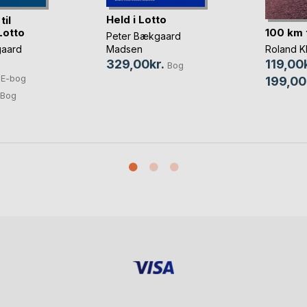
Held i Lotto
il
100 km t
Lotto
Peter Bækgaard
Roland Kl
gaard
Madsen
119,00k
329,00kr.
Bog
E-bog
199,00
Bog