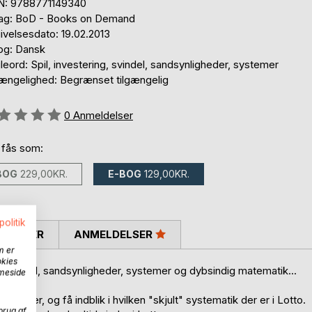
N: 9788771149340
lag: BoD - Books on Demand
ivelsesdato: 19.02.2013
og: Dansk
eord: Spil, investering, svindel, sandsynligheder, systemer
gængelighed: Begrænset tilgængelig
eldelse::
0
Anmeldelser
 fås som:
BOG
229,00KR.
E-BOG
129,00KR.
politik
SKRIVER
ANMELDELSER
m er
okies
, svindel, sandsynligheder, systemer og dybsindig matematik...
mmeside
ystemer, og få indblik i hvilken "skjult" systematik der er i Lotto.
brug af