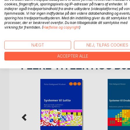
Du får en opskrift på hvordan du kan træne dit held,
cookies, fingeraftryk, sporingspixels og IP-adresser på tværs af enheder. Vi
indlejrer også tredjepartsindhold fra andre udbydere (videoplatforme) på vor
Har du aldrig spillet lotto, bliver du præsenteret for
hjemmeside. Vi har ingen indflydelse på den videre databehandling og eventu
sporing hos tredjepartsudbyderen. Med din indstilling giver du dit samtykke ti
din chance for at vinde er størst.
processer, der er beskrevet ovenfor. Du kan tilbagekalde dit samtykke med
virkning for fremtiden. (
Hæftelse og copyright
)
Interesserer du dig for sandsynlighedsregning, gi
briller på.
NÆGT
NEJ, TILPAS COOKIES
ACCEPTER ALLE
FLERE TITLER HOS
Bo