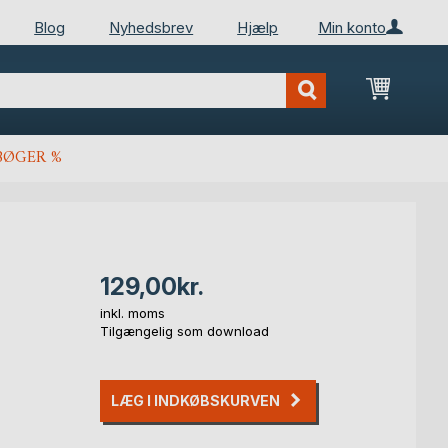
Blog
Nyhedsbrev
Hjælp
Min konto
Min ind
BØGER %
129,00kr.
inkl. moms
Tilgængelig som download
LÆG I INDKØBSKURVEN