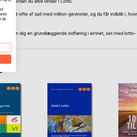
 og hvordan du altid vinder i Lotto.
es
 en bred vifte af spil med million-gevinster, og du får indblik i, hvo
elle
l de
ver bogen dig en grundlæggende indføring i emnet, set med lotto-
D