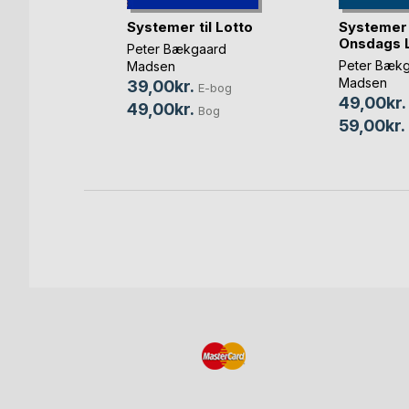
Systemer til Lotto
Systemer t
lusien 4
Onsdags 
Peter Bækgaard
Peter Bæk
Madsen
Madsen
39,00kr.
bog
E-bog
49,00kr.
49,00kr.
og
Bog
59,00kr.