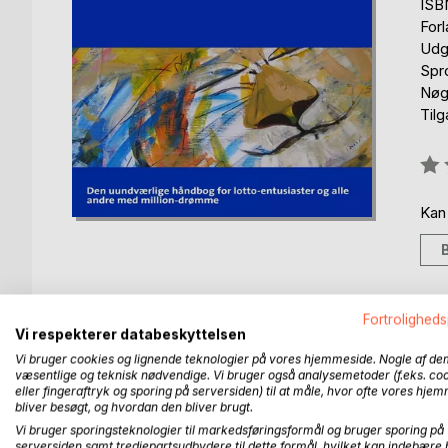
ISB
For
Udg
Spr
Nøgl
Til
Anm
0%
Kan
Fortroligheds
Vi respekterer databeskyttelsen
BESKRIVELSE
FORFATTER
PRESSEN 
Vi bruger cookies og lignende teknologier på vores hjemmeside. Nogle af de
væsentlige og teknisk nødvendige. Vi bruger også analysemetoder (f.eks. co
Dette er håndbogen om lotto, spil som investering
eller fingeraftryk og sporing på serversiden) til at måle, hvor ofte vores hje
bliver besøgt, og hvordan den bliver brugt.
Hvis du allerede spiller lotto, kan du læse om lottos
Vi bruger sporingsteknologier til markedsføringsformål og bruger sporing på
serversiden samt tredjepartsudbydere til dette formål, hvilket kan indebære 