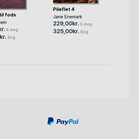
Pileflet 4
Pilefl
il fods
Jane Enemark
Jane 
ein
229,00kr.
239,
E-bog
r.
E-bog
325,00kr.
350,
Bog
kr.
Bog