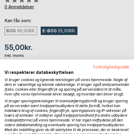
0%
0
Anmeldelser
Kan fås som:
BOG
99,00KR.
E-BOG
55,00KR.
55,00kr.
inkl. moms
Tilgængelig som download
Fortrolighedspolitik
Vi respekterer databeskyttelsen
Vi bruger cookies og lignende teknologier på vores hjemmeside. Nogle af
LÆG I INDKØBSKURVEN
dem er væsentlige og teknisk nødvendige. Vi bruger også analysemetoder
(f.eks. cookies eller fingeraftryk og sporing på serversiden) til at måle,
hvor ofte vores hjemmeside bliver besøgt, og hvordan den bliver brugt.
Føj til ønskeliste
Vi bruger sporingsteknologier til markedsføringsformål og bruger sporing
Anmeld titel
på serversiden samt tredjepartsudbydere til dette formål, hvilket kan
indebære brug af cookies, fingeraftryk, sporingspixels og IP-adresser på
tværs af enheder. Vi indlejrer også tredjepartsindhold fra andre udbydere
(videoplatforme) på vores hjemmeside. Vi har ingen indflydelse på den
videre databehandling og eventuelle sporing hos tredjepartsudbyderen.
Med din indstilling giver du dit samtykke til de processer, der er beskrevet