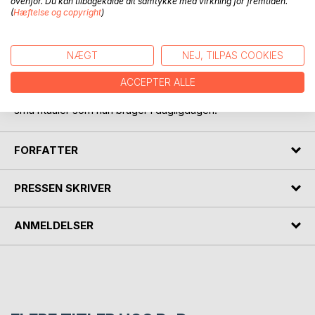
ovenfor. Du kan tilbagekalde dit samtykke med virkning for fremtiden.
(
Hæftelse og copyright
)
BESKRIVELSE
NÆGT
NEJ, TILPAS COOKIES
Heksen Mira Og De Magiske Ritualer er en bog til børn,
ACCEPTER ALLE
som synes at magi er spændende. I bogen deler Mira 12
små ritualer som hun bruger i dagligdagen.
FORFATTER
PRESSEN SKRIVER
ANMELDELSER