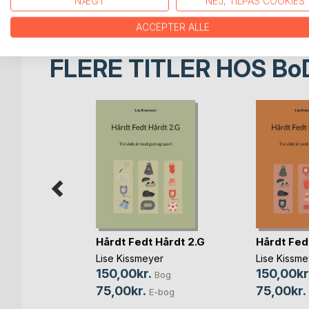
NÆGT
NEJ, TILPAS COOKIES
at presse sig selv og finde ro og den magiske flow
ACCEPTER ALLE
FLERE TITLER HOS
Bo
Hårdt Fedt Hårdt 2.G
Hårdt Fedt
Lise Kissmeyer
Lise Kissme
150,00kr.
150,00kr
Bog
nsen
75,00kr.
75,00kr.
E-bog
Bog