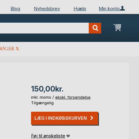
Blog
Nyhedsbrev
Hjælp
Min konto
Min ind
BØGER %
150,00kr.
inkl. moms /
ekskl. forsendelse
Tilgængelig
LÆG I INDKØBSKURVEN
Føj til ønskeliste