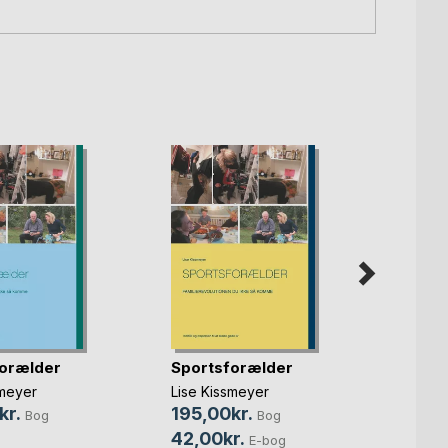
orælder
Sportsforælder
Mig m
smeyer
Lise Kissmeyer
Jenny 
kr.
195,00kr.
295,
Bog
Bog
42,00kr.
229,
E-bog