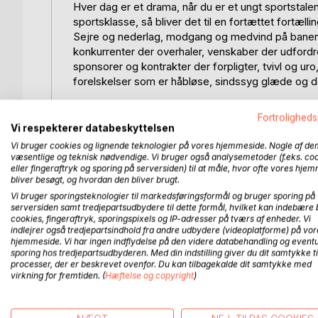
Hver dag er et drama, når du er et ungt sportstalent
sportsklasse, så bliver det til en fortættet fortæll
Sejre og nederlag, modgang og medvind på banen er
konkurrenter der overhaler, venskaber der udfordre
sponsorer og kontrakter der forpligter, tvivl og u
forelskelser som er håbløse, sindssyg glæde og 
Bøgerne har læreren og mentoren Viva som fortælle
Fortroligheds
talenter til at beskrive en hverdag for kommende 
Vi respekterer databeskyttelsen
Vi bruger cookies og lignende teknologier på vores hjemmeside. Nogle af de
Badmintonspilleren Mads, der altid har været de
væsentlige og teknisk nødvendige. Vi bruger også analysemetoder (f.eks. co
eller fingeraftryk og sporing på serversiden) til at måle, hvor ofte vores hje
med at holde sig på toppen og næsten kun kan sk
bliver besøgt, og hvordan den bliver brugt.
Vi bruger sporingsteknologier til markedsføringsformål og bruger sporing på
Fodboldspilleren Jonathan der har fået en attrakt
serversiden samt tredjepartsudbydere til dette formål, hvilket kan indebære 
plads i det sociale og indordne sig under trænerne
cookies, fingeraftryk, sporingspixels og IP-adresser på tværs af enheder. Vi
indlejrer også tredjepartsindhold fra andre udbydere (videoplatforme) på vor
hjemmeside. Vi har ingen indflydelse på den videre databehandling og eventu
Hækkeløberen Clara der har potentiale til at klar
sporing hos tredjepartsudbyderen. Med din indstilling giver du dit samtykke ti
dem, der vil en masse ting med hende.
processer, der er beskrevet ovenfor. Du kan tilbagekalde dit samtykke med
virkning for fremtiden. (
Hæftelse og copyright
)
Og til sidst svømmeren Emilie der ikke fra start 
storesøsteren, der er den store stjerne og hende