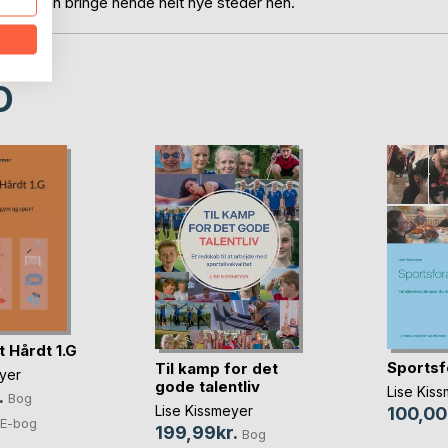
, der kan bringe hende helt nye steder hen.
D
 Hårdt 1.G
Sportsf
Til kamp for det
yer
gode talentliv
Lise Kis
.
Bog
Lise Kissmeyer
100,00
E-bog
199,99kr.
Bog