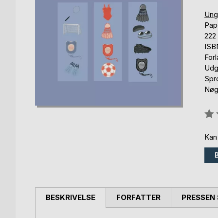
Ung
Pap
222 
ISB
For
Udg
Spr
Nøgl
Anm
0%
Kan
BESKRIVELSE
FORFATTER
PRESSEN 