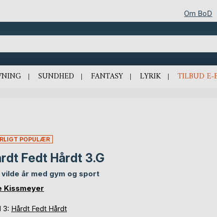
Om BoD
VNING
SUNDHED
FANTASY
LYRIK
TILBUD E-
RLIGT POPULÆR
rdt Fedt Hårdt 3.G
 vilde år med gym og sport
e Kissmeyer
d 3:
Hårdt Fedt Hårdt