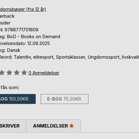
domsbøger (fra 12 år)
erback
sider
N: 9788771701609
lag: BoD - Books on Demand
ivelsesdato: 12.09.2025
og: Dansk
eord: Talentliv, elitesport, Sportsklasser, Ungdomssport, livskvali
eldelse::
0
Anmeldelser
 fås som:
BOG
150,00KR.
E-BOG
75,00KR.
SKRIVER
ANMELDELSER