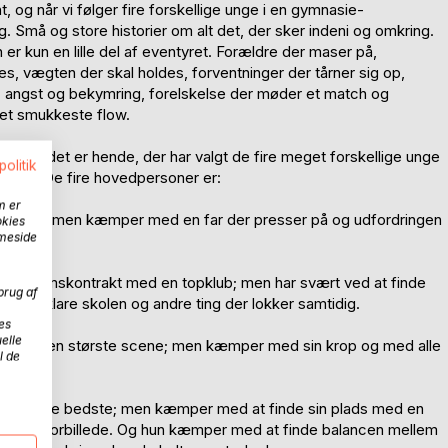
, og når vi følger fire forskellige unge i en gymnasie-
ing. Små og store historier om alt det, der sker indeni og omkring.
 kun en lille del af eventyret. Forældre der maser på,
s, vægten der skal holdes, forventninger der tårner sig op,
ro, angst og bekymring, forelskelse der møder et match og
det smukkeste flow.
r, og det er hende, der har valgt de fire meget forskellige unge
politik
elever. De fire hovedpersoner er:
m er
n bedste; men kæmper med en far der presser på og udfordringen
okies
mmeside
uffe.
iv ungdomskontrakt med en topklub; men har svært ved at finde
brug af
 og så klare skolen og andre ting der lokker samtidig.
es
elle
e sig på den største scene; men kæmper med sin krop og med alle
l de
er blandt de bedste; men kæmper med at finde sin plads med en
s store forbillede. Og hun kæmper med at finde balancen mellem