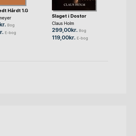
edt Hårdt 1.G
Slaget i Dostor
Slage
smeyer
Claus Holm
Claus 
kr.
Bog
299,00kr.
299,
Bog
r.
E-bog
119,00kr.
129,0
E-bog