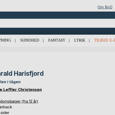
Om BoD
VNING
SUNDHED
FANTASY
LYRIK
TILBUD E-
rald Harisfjord
len i tågen
e Leffler Christensen
domsbøger (fra 12 år)
erback
 sider