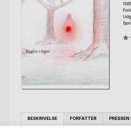
ISB
For
Udg
Spr
Anm
0%
BESKRIVELSE
FORFATTER
PRESSEN 