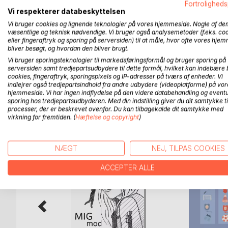
Fortroligheds
Den første bog i Harald Harisfjord serien, er en te
Vi respekterer databeskyttelsen
Vi bruger cookies og lignende teknologier på vores hjemmeside. Nogle af de
Harald er en ung knøs der higer efter eventyr og
væsentlige og teknisk nødvendige. Vi bruger også analysemetoder (f.eks. co
vis bliver slået ihjel, og byen har brug for en til
eller fingeraftryk og sporing på serversiden) til at måle, hvor ofte vores hje
anelse om hvad der venter ham. Smedens død er ne
bliver besøgt, og hvordan den bliver brugt.
magt, forræderi og ond magi.
Vi bruger sporingsteknologier til markedsføringsformål og bruger sporing på
Dog får Harald uventet hjælp fra en meget karism
serversiden samt tredjepartsudbydere til dette formål, hvilket kan indebære 
cookies, fingeraftryk, sporingspixels og IP-adresser på tværs af enheder. Vi
indlejrer også tredjepartsindhold fra andre udbydere (videoplatforme) på vor
hjemmeside. Vi har ingen indflydelse på den videre databehandling og eventu
sporing hos tredjepartsudbyderen. Med din indstilling giver du dit samtykke ti
processer, der er beskrevet ovenfor. Du kan tilbagekalde dit samtykke med
FLERE TITLER HOS
Bo
virkning for fremtiden. (
Hæftelse og copyright
)
NÆGT
NEJ, TILPAS COOKIES
ACCEPTER ALLE