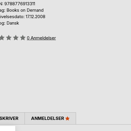
N: 9788776913311
lag: Books on Demand
ivelsesdato: 17.12.2008
og: Dansk
eldelse::
0
Anmeldelser
SKRIVER
ANMELDELSER