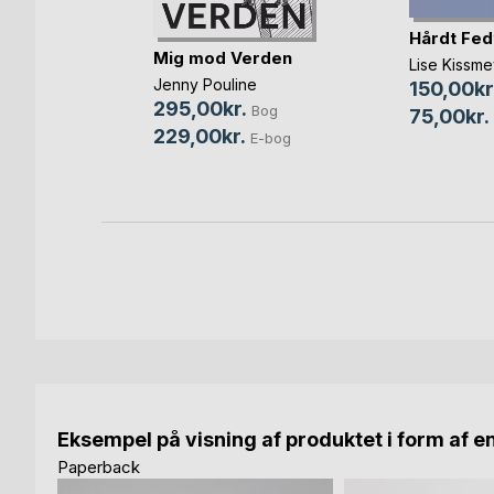
Hårdt Fed
rden -
Mig mod Verden
Lise Kissme
Jenny Pouline
150,00kr
robel
295,00kr.
Bog
75,00kr.
Bog
229,00kr.
E-bog
bog
Eksempel på visning af produktet i form af e
Paperback