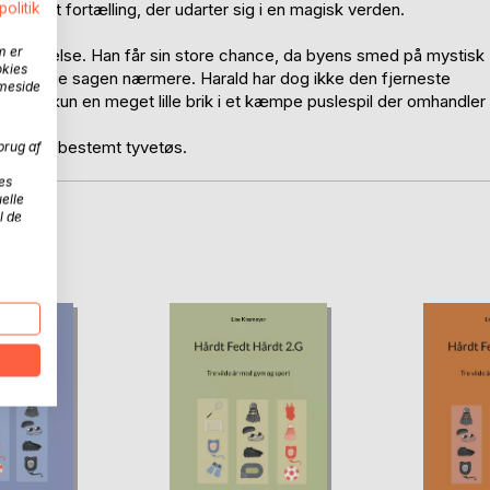
politik
mpofyldt fortælling, der udarter sig i en magisk verden.
m er
 berømmelse. Han får sin store chance, da byens smed på mystisk
okies
 at undersøge sagen nærmere. Harald har dog ikke den fjerneste
mmeside
mlig kun en meget lille brik i et kæmpe puslespil der omhandler
atisk og bestemt tyvetøs.
brug af
es
elle
l de
D