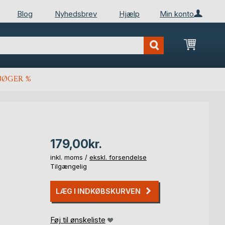
Blog
Nyhedsbrev
Hjælp
Min konto
Min ind
BØGER %
179,00kr.
inkl. moms /
ekskl. forsendelse
Tilgængelig
LÆG I INDKØBSKURVEN
Føj til ønskeliste