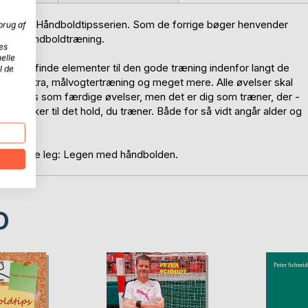
nde bog i Håndboldtipsserien. Som de forrige bøger henvender
brug af
se for håndboldtræning.
es
elle
g. Du kan finde elementer til den gode træning indenfor langt de
l de
ing, kontra, målvogtertræning og meget mere. Alle øvelser skal
g bruges som færdige øvelser, men det er dig som træner, der -
å de virker til det hold, du træner. Både for så vidt angår alder og
.
ens bedste leg: Legen med håndbolden.
D