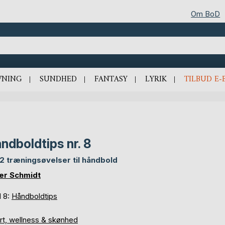
Om BoD
VNING
SUNDHED
FANTASY
LYRIK
TILBUD E-
ndboldtips nr. 8
12 træningsøvelser til håndbold
er Schmidt
d 8:
Håndboldtips
rt, wellness & skønhed