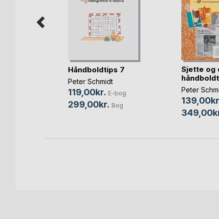
Sjette og 
s
Håndboldtips 7
håndboldt
Peter Schmidt
Peter Schm
119,00kr.
Bog
E-bog
139,00kr
299,00kr.
Bog
349,00kr