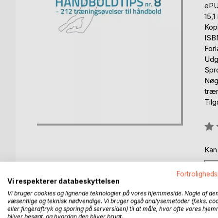
eP
15,
Kop
ISB
For
Udg
Spr
Nøg
træ
Til
Anm
0%
Kan
Fortroligheds
Vi respekterer databeskyttelsen
Vi bruger cookies og lignende teknologier på vores hjemmeside. Nogle af de
væsentlige og teknisk nødvendige. Vi bruger også analysemetoder (f.eks. co
eller fingeraftryk og sporing på serversiden) til at måle, hvor ofte vores hje
BESKRIVELSE
FORFATTER
PRESSEN 
bliver besøgt, og hvordan den bliver brugt.