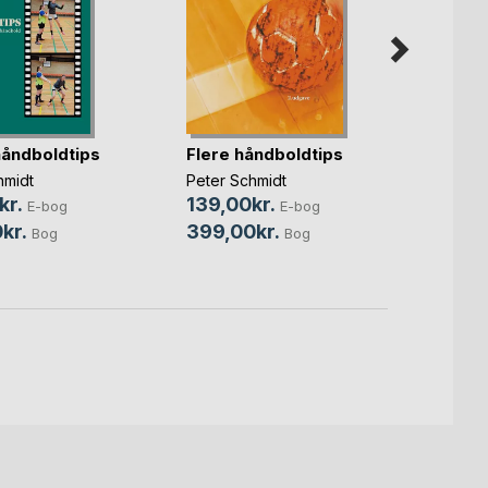
åndboldtips
Flere håndboldtips
Håndb
hmidt
Peter Schmidt
Peter 
kr.
139,00kr.
179,0
E-bog
E-bog
kr.
399,00kr.
399,
Bog
Bog