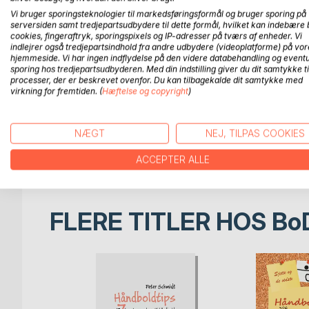
Vi bruger sporingsteknologier til markedsføringsformål og bruger sporing på
Håndboldtips nr. 8 er som titlen angiver den otte
serversiden samt tredjepartsudbydere til dette formål, hvilket kan indebære 
cookies, fingeraftryk, sporingspixels og IP-adresser på tværs af enheder. Vi
også denne sig til alle, der har en praktisk interes
indlejrer også tredjepartsindhold fra andre udbydere (videoplatforme) på vor
hjemmeside. Vi har ingen indflydelse på den videre databehandling og eventu
Bogens formål er at give inspiration til din trænin
sporing hos tredjepartsudbyderen. Med din indstilling giver du dit samtykke ti
processer, der er beskrevet ovenfor. Du kan tilbagekalde dit samtykke med
fleste områder f.eks. angrebstræning, fysisk træn
virkning for fremtiden. (
Hæftelse og copyright
)
kun betragtes som vejledende. De kan selvfølgeli
hvis det er nødvendigt - skal skalere og tilpasse, s
niveau, men også intensitet, antal gentagelser m.m
NÆGT
NEJ, TILPAS COOKIES
Det handler om inspiration. Det handler om verd
ACCEPTER ALLE
FLERE TITLER HOS
Bo