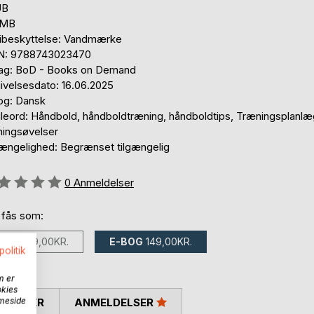
UB
1 MB
ibeskyttelse: Vandmærke
N: 9788743023470
lag: BoD - Books on Demand
ivelsesdato: 16.06.2025
og: Dansk
leord: Håndbold, håndboldtræning, håndboldtips, Træningsplanlæ
ningsøvelser
gængelighed: Begrænset tilgængelig
eldelse::
0
Anmeldelser
 fås som:
BOG
299,00KR.
E-BOG
149,00KR.
politik
m er
okies
mmeside
SKRIVER
ANMELDELSER