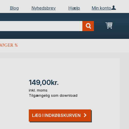
Blog
Nyhedsbrev
Hjælp
Min konto
Min ind
BØGER %
149,00kr.
inkl. moms
Tilgængelig som download
LÆG I INDKØBSKURVEN