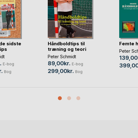
de sidste
Håndboldtips til
Femte h
ips
træning og teori
Peter Sc
idt
Peter Schmidt
139,00
.
89,00kr.
E-bog
E-bog
399,00
.
299,00kr.
Bog
Bog