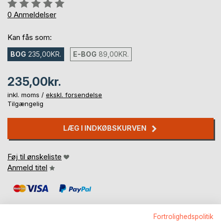
Anmeldelse::
0%
0
Anmeldelser
Kan fås som:
BOG
235,00KR.
E-BOG
89,00KR.
235,00kr.
inkl. moms /
ekskl. forsendelse
Tilgængelig
LÆG I INDKØBSKURVEN
Føj til ønskeliste
Anmeld titel
Fortrolighedspolitik