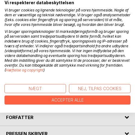
Vi respekterer databeskyttelsen
Vi bruger cookies og lignende teknologier på vores hjemmeside. Nogle af
BESKRIVELSE
dem er væsentlige og teknisk nødvendige. Vi bruger også analysemetoder
(f.eks. cookies eller fingeraftryk og sporing på serversiden) til at måle,
hvor ofte vores hjemmeside bliver besøgt, og hvordan den bliver brugt.
HALLANDS VÄDERÖ ligger en times kørsel fra Helsingborg
Vi bruger sporingsteknologier til markedsføringsformål og bruger sporing
på serversiden samt tredjepartsudbydere til dette formål, hvilket kan
og er et oplagt udflugtsmål for alle, der vil opleve den
indebære brug af cookies, fingeraftryk, sporingspixels og IP-adresser på
nordiske natur, når den er bedst. Jette Varmer har besøgt
tværs af enheder. Vi indlejrer også tredjepartsindhold fra andre udbydere
øen på alle tider af året og tager os med på en række
(videoplatforme) på vores hjemmeside. Vi har ingen indflydelse på den
personlige naturvandringer, hvor hun fortæller om øens
videre databehandling og eventuelle sporing hos tredjepartsudbyderen.
Med din indstilling giver du dit samtykke til de processer, der er beskrevet
gamle skove, ellesumpe og rå klippekyster, hvor mere end
ovenfor. Du kan tilbagekalde dit samtykke med virkning for fremtiden.
1000 sæler boltrer sig. Undervejs hører vi om dagliglivet for
(
Hæftelse og copyright
)
de skovvogtere og fyrfolk, der levede på øen - og om de
mange folkesagn, der knytter sig til stedet. Bagest i bogen
findes et kort med henvisning til øens seværdigheder.
NÆGT
NEJ, TILPAS COOKIES
Bogen er andet bind i serien 'Nordiske Naturfortællinger'.
ACCEPTER ALLE
FORFATTER
PRESSEN SKRIVER