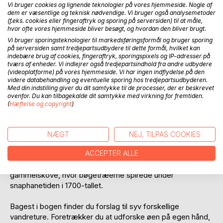
Vi bruger cookies og lignende teknologier på vores hjemmeside. Nogle af
dem er væsentlige og teknisk nødvendige. Vi bruger også analysemetoder
(f.eks. cookies eller fingeraftryk og sporing på serversiden) til at måle,
hvor ofte vores hjemmeside bliver besøgt, og hvordan den bliver brugt.
Vi bruger sporingsteknologier til markedsføringsformål og bruger sporing
på serversiden samt tredjepartsudbydere til dette formål, hvilket kan
indebære brug af cookies, fingeraftryk, sporingspixels og IP-adresser på
BESKRIVELSE
tværs af enheder. Vi indlejrer også tredjepartsindhold fra andre udbydere
(videoplatforme) på vores hjemmeside. Vi har ingen indflydelse på den
videre databehandling og eventuelle sporing hos tredjepartsudbyderen.
Med din indstilling giver du dit samtykke til de processer, der er beskrevet
Denne lommeguide fortæller dig alt, hvad du bør vide om
ovenfor. Du kan tilbagekalde dit samtykke med virkning for fremtiden.
Hallands Väderö. Den svenske klippeø ved Kullen ligner
(
Hæftelse og copyright
)
ikke noget andet sted i Sverige.
Den tre kilometer lange ø byder på frodige græssletter og
NÆGT
NEJ, TILPAS COOKIES
hemmelighedsfulde ellesumpe, lune badevige og en flot
ACCEPTER ALLE
klippekyst. Herfra kan man se hundredvis af sæler, der
hviler på de yderste skær. Øen er dog mest kendt for sine
gammelskove, hvor bøgetræerne spirede under
snaphanetiden i 1700-tallet.
Bagest i bogen finder du forslag til syv forskellige
vandreture. Foretrækker du at udforske øen på egen hånd,