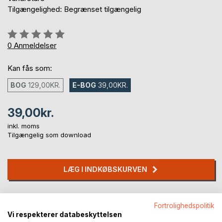
Tilgængelighed: Begrænset tilgængelig
Anmeldelse::
0%
0
Anmeldelser
Kan fås som:
BOG
129,00KR.
E-BOG
39,00KR.
39,00kr.
inkl. moms
Tilgængelig som download
LÆG I INDKØBSKURVEN
Føj til ønskeliste
Fortrolighedspolitik
Anmeld titel
Vi respekterer databeskyttelsen