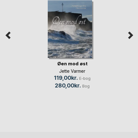
Øen mod øst
Jette Varmer
119,00kr.
E-bog
280,00kr.
Bog