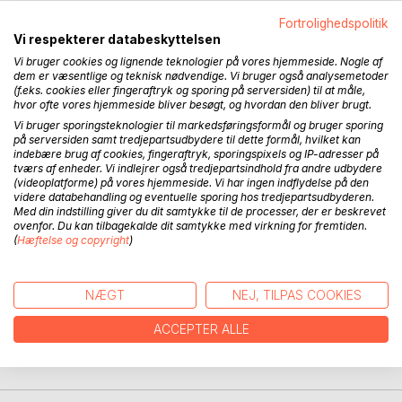
Fortrolighedspolitik
BESKRIVELSE
Vi respekterer databeskyttelsen
Vi bruger cookies og lignende teknologier på vores hjemmeside. Nogle af
dem er væsentlige og teknisk nødvendige. Vi bruger også analysemetoder
Det rigtige spørgsmål på den rette tid.
(f.eks. cookies eller fingeraftryk og sporing på serversiden) til at måle,
hvor ofte vores hjemmeside bliver besøgt, og hvordan den bliver brugt.
Præsentationen af de forskellige redskaber i denne bog, er
Vi bruger sporingsteknologier til markedsføringsformål og bruger sporing
en erkendelse af, at de ikke fås som et samlet redskab,
på serversiden samt tredjepartsudbydere til dette formål, hvilket kan
men typisk indgår i mindre indlæg i en lang række bøger og
indebære brug af cookies, fingeraftryk, sporingspixels og IP-adresser på
tværs af enheder. Vi indlejrer også tredjepartsindhold fra andre udbydere
på forskellige hjemmesider.
(videoplatforme) på vores hjemmeside. Vi har ingen indflydelse på den
videre databehandling og eventuelle sporing hos tredjepartsudbyderen.
Denne bog skal ikke forstås som samlet overblik over alle
Med din indstilling giver du dit samtykke til de processer, der er beskrevet
ovenfor. Du kan tilbagekalde dit samtykke med virkning for fremtiden.
spørgsmål og spørgeteknikker, men en arbejdsbog til dig
(
Hæftelse og copyright
)
der arbejder med mennesker og som fra tid til anden kan
bruge lidt inspiration.
NÆGT
NEJ, TILPAS COOKIES
Det er en spørgsmåls-guide til dig der arbejder med
mennesker, enten som coach, terapeut, rådgiver,
ACCEPTER ALLE
behandler, psykolog eller andet, hvor du sidder med et
andet menneske i en 1:1 samtalesituation.