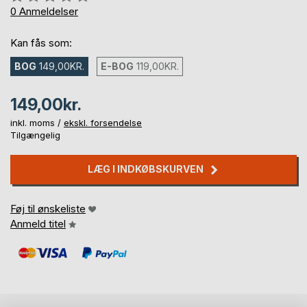
0%
0
Anmeldelser
Kan fås som:
BOG
149,00KR.
E-BOG
119,00KR.
149,00kr.
inkl. moms /
ekskl. forsendelse
Tilgængelig
LÆG I INDKØBSKURVEN
Føj til ønskeliste
Anmeld titel