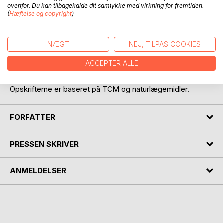
ovenfor. Du kan tilbagekalde dit samtykke med virkning for fremtiden.
BESKRIVELSE
(
Hæftelse og copyright
)
Lær, hvordan man let og enkelt kan bruge alm. madvarer
NÆGT
NEJ, TILPAS COOKIES
som frugt og grønsager til at behandle kendte problemer
eller symptomer, såsom forkølelse, mave problemer, gigt
ACCEPTER ALLE
o.m.
Opskrifterne er baseret på TCM og naturlægemidler.
FORFATTER
PRESSEN SKRIVER
ANMELDELSER