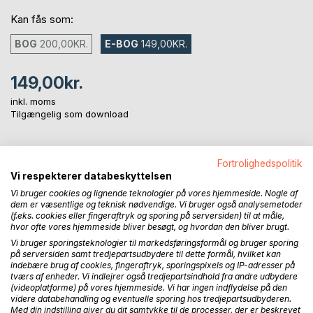
Kan fås som:
BOG
200,00KR.
E-BOG
149,00KR.
149,00kr.
inkl. moms
Tilgængelig som download
LÆG I INDKØBSKURVEN
Fortrolighedspolitik
Vi respekterer databeskyttelsen
Vi bruger cookies og lignende teknologier på vores hjemmeside. Nogle af
Føj til ønskeliste
dem er væsentlige og teknisk nødvendige. Vi bruger også analysemetoder
(f.eks. cookies eller fingeraftryk og sporing på serversiden) til at måle,
Anmeld titel
hvor ofte vores hjemmeside bliver besøgt, og hvordan den bliver brugt.
Vi bruger sporingsteknologier til markedsføringsformål og bruger sporing
på serversiden samt tredjepartsudbydere til dette formål, hvilket kan
indebære brug af cookies, fingeraftryk, sporingspixels og IP-adresser på
tværs af enheder. Vi indlejrer også tredjepartsindhold fra andre udbydere
(videoplatforme) på vores hjemmeside. Vi har ingen indflydelse på den
videre databehandling og eventuelle sporing hos tredjepartsudbyderen.
Med din indstilling giver du dit samtykke til de processer, der er beskrevet