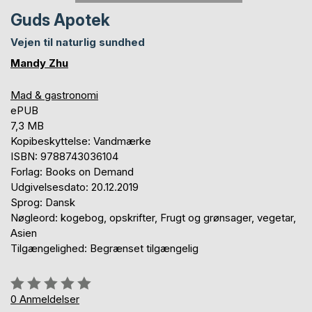
Guds Apotek
Vejen til naturlig sundhed
Mandy Zhu
Mad & gastronomi
ePUB
7,3 MB
Kopibeskyttelse: Vandmærke
ISBN: 9788743036104
Forlag: Books on Demand
Udgivelsesdato: 20.12.2019
Sprog: Dansk
Nøgleord: kogebog, opskrifter, Frugt og grønsager, vegetar,
Asien
Tilgængelighed: Begrænset tilgængelig
Anmeldelse::
0%
0
Anmeldelser